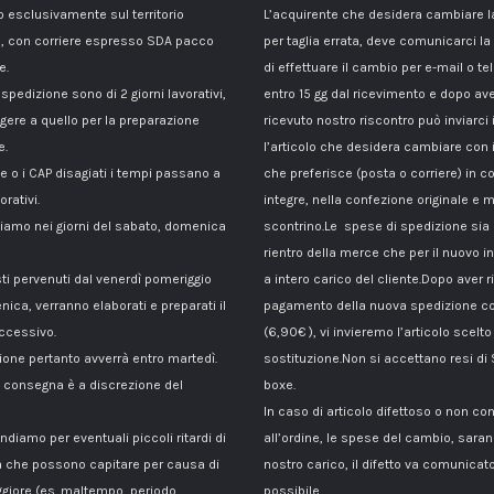
esclusivamente sul territorio
L’acquirente che desidera cambiare 
, con corriere espresso SDA pacco
per taglia errata, deve comunicarci la
e.
di effettuare il cambio per e-mail o te
 spedizione sono di 2 giorni lavorativi,
entro 15 gg dal ricevimento e dopo av
gere a quello per la preparazione
ricevuto nostro riscontro può inviarci 
e.
l’articolo che desidera cambiare con 
le o i CAP disagiati i tempi passano a
che preferisce (posta o corriere) in c
orativi.
integre, nella confezione originale e m
amo nei giorni del sabato, domenica
scontrino.Le spese di spedizione sia p
rientro della merce che per il nuovo i
sti pervenuti dal venerdì pomeriggio
a intero carico del cliente.Dopo aver ri
nica, verranno elaborati e preparati il
pagamento della nuova spedizione co
ccessivo.
(6,90€ ), vi invieremo l’articolo scelto
ione pertanto avverrà entro martedì.
sostituzione.Non si accettano resi di
di consegna è a discrezione del
boxe.
In caso di articolo difettoso o non c
ndiamo per eventuali piccoli ritardi di
all’ordine, le spese del cambio, sara
 che possono capitare per causa di
nostro carico, il difetto va comunicato
giore (es. maltempo, periodo
possibile.