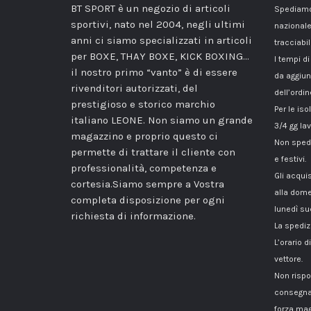
BT SPORT è un negozio di articoli
Spediamo 
sportivi, nato nel 2004, negli ultimi
nazionale
anni ci siamo specializzati in articoli
tracciabil
per BOXE, THAY BOXE, KICK BOXING…
I tempi di
il nostro primo “vanto” è di essere
da aggiun
rivenditori autorizzati, del
dell’ordin
prestigioso e storico marchio
Per le iso
italiano LEONE. Non siamo un grande
3/4 gg lav
magazzino e proprio questo ci
Non spedi
permette di trattare il cliente con
e festivi.
professionalità, competenza e
Gli acqui
cortesia.Siamo sempre a Vostra
alla dome
completa disposizione per ogni
lunedì su
richiesta di informazione.
La spediz
L’orario 
vettore.
Non rispo
consegna
forza mag