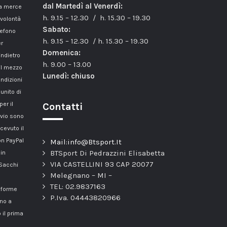
dal Martedì al Venerdì:
la merce
h. 9.15 – 12.30 / h. 15.30 – 19.30
 volontà
Sabato:
lefono
h. 9.15 – 12.30 / h. 15.30 – 19.30
er
Domenica:
indietro
h. 9.00 – 13.00
il mezzo
Lunedì: chiuso
ondizioni
unito di
er il
Contatti
nvio sono
cevuto il
n PayPal
Mail:info@Btsport.It
BTSport Di Pedrazzini Elisabetta
 in
VIA CASTELLINI 93 CAP 20077
 Sacchi
Melegnano – MI –
TEL: 02.9837163
onforme
P.Iva. 04443820966
nno a
 il prima