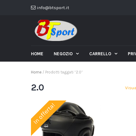
info@btsport.it
HOME
NEGOZIO
CARRELLO
PRI
Home
/ Prodotti taggati “2.0”
2.0
Visua
In offerta!