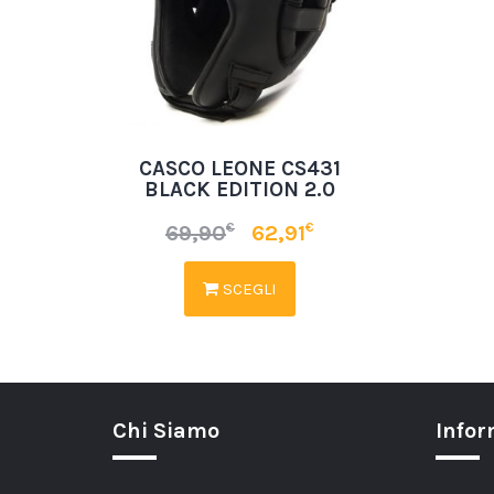
CASCO LEONE CS431
BLACK EDITION 2.0
€
€
69,90
62,91
SCEGLI
Chi Siamo
Infor