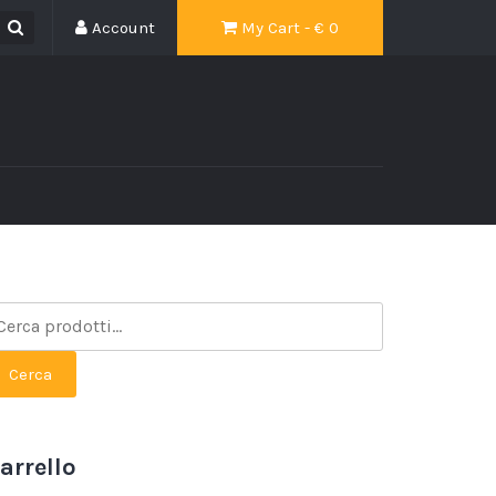
Account
My Cart - €
0
Cerca
arrello