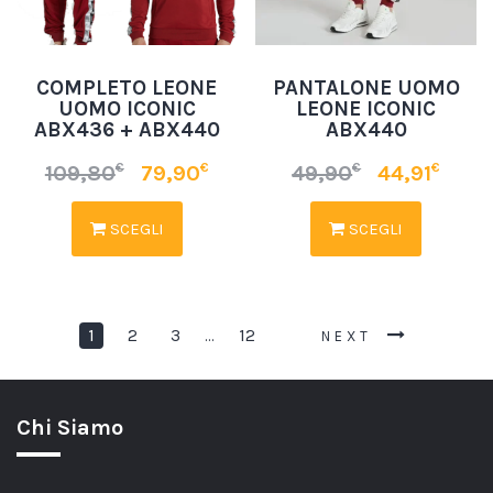
COMPLETO LEONE
PANTALONE UOMO
UOMO ICONIC
LEONE ICONIC
ABX436 + ABX440
ABX440
€
€
€
€
109,80
79,90
49,90
44,91
SCEGLI
SCEGLI
1
2
3
12
…
NEXT
Chi Siamo