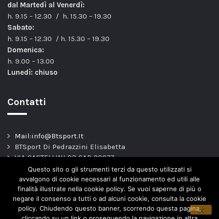
dal Martedì al Venerdì:
h. 9.15 – 12.30 / h. 15.30 – 19.30
Sabato:
h. 9.15 – 12.30 / h. 15.30 – 19.30
Domenica:
h. 9.00 – 13.00
Lunedì: chiuso
Contatti
Mail:info@Btsport.It
BTSport Di Pedrazzini Elisabetta
VIA CASTELLINI 93 CAP 20077
Melegnano – MI –
Questo sito o gli strumenti terzi da questo utilizzati si
TEL: 02.9837163
avvalgono di cookie necessari al funzionamento ed utili alle
finalità illustrate nella cookie policy. Se vuoi saperne di più o
P.Iva. 04443820966
negare il consenso a tutti o ad alcuni cookie, consulta la cookie
policy. Chiudendo questo banner, scorrendo questa pagina,
cliccando su un link o proseguendo la navigazione in altra