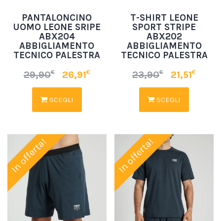
PANTALONCINO
T-SHIRT LEONE
UOMO LEONE SRIPE
SPORT STRIPE
ABX204
ABX202
ABBIGLIAMENTO
ABBIGLIAMENTO
TECNICO PALESTRA
TECNICO PALESTRA
€
€
€
€
29,90
26,91
23,90
21,51
SCEGLI
SCEGLI
In offerta!
In offerta!