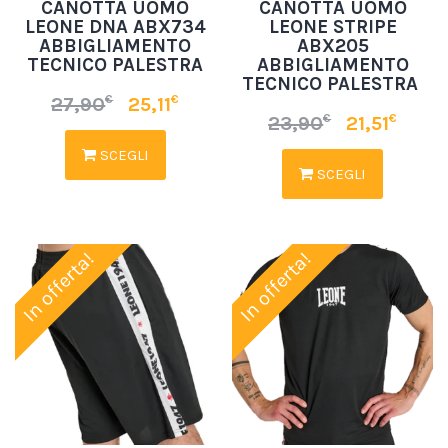
CANOTTA UOMO
CANOTTA UOMO
LEONE DNA ABX734
LEONE STRIPE
ABBIGLIAMENTO
ABX205
TECNICO PALESTRA
ABBIGLIAMENTO
TECNICO PALESTRA
€
€
27,90
25,11
€
€
23,90
21,51
SCEGLI
SCEGLI
In offerta!
In offerta!