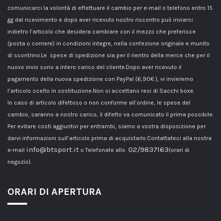
comunicarci la volontà di effettuare il cambio per e-mail o telefono entro 15
gg dal ricevimento e dopo aver ricevuto nostro riscontro può inviarci
indietro l’articolo che desidera cambiare con il mezzo che preferisce
(posta o corriere) in condizioni integre, nella confezione originale e munito
di scontrino.Le spese di spedizione sia per il rientro della merce che per il
nuovo invio sono a intero carico del cliente.Dopo aver ricevuto il
pagamento della nuova spedizione con PayPal (6,90€ ), vi invieremo
l’articolo scelto in sostituzione.Non si accettano resi di Sacchi boxe.
In caso di articolo difettoso o non conforme all’ordine, le spese del
cambio, saranno a nostro carico, il difetto va comunicato il prima possibile.
Per evitare costi aggiuntivi per entrambi, siamo a vostra disposizione per
darvi informazioni sull’articolo prima di acquistarlo.Contattateci alla nostra
info@btsport.it
02/9837163
e-mail
o Telefonate allo
(orari di
negozio).
ORARI DI APERTURA