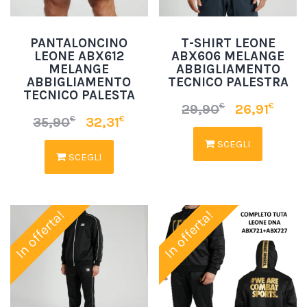
PANTALONCINO
T-SHIRT LEONE
LEONE ABX612
ABX606 MELANGE
MELANGE
ABBIGLIAMENTO
ABBIGLIAMENTO
TECNICO PALESTRA
TECNICO PALESTA
€
€
29,90
26,91
€
€
35,90
32,31
SCEGLI
SCEGLI
In offerta!
In offerta!