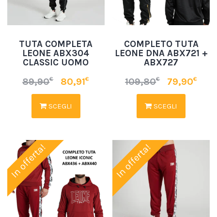
TUTA COMPLETA
COMPLETO TUTA
LEONE ABX304
LEONE DNA ABX721 +
CLASSIC UOMO
ABX727
€
€
€
€
89,90
80,91
109,80
79,90
SCEGLI
SCEGLI
In offerta!
In offerta!