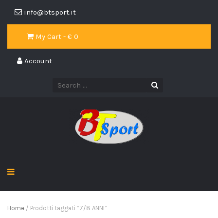
info@btsport.it
My Cart - €
0
Account
Home
/ Prodotti taggati “7/8 ANNI”