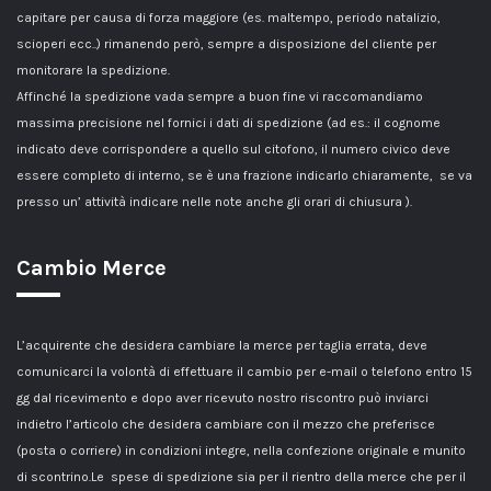
capitare per causa di forza maggiore (es. maltempo, periodo natalizio,
scioperi ecc..) rimanendo però, sempre a disposizione del cliente per
monitorare la spedizione.
Affinché la spedizione vada sempre a buon fine vi raccomandiamo
massima precisione nel fornici i dati di spedizione (ad es.: il cognome
indicato deve corrispondere a quello sul citofono, il numero civico deve
essere completo di interno, se è una frazione indicarlo chiaramente, se va
presso un’ attività indicare nelle note anche gli orari di chiusura ).
Cambio Merce
L’acquirente che desidera cambiare la merce per taglia errata, deve
comunicarci la volontà di effettuare il cambio per e-mail o telefono entro 15
gg dal ricevimento e dopo aver ricevuto nostro riscontro può inviarci
indietro l’articolo che desidera cambiare con il mezzo che preferisce
(posta o corriere) in condizioni integre, nella confezione originale e munito
di scontrino.Le spese di spedizione sia per il rientro della merce che per il