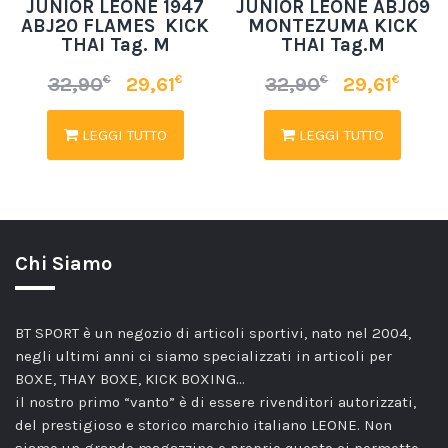
JUNIOR LEONE 1947
JUNIOR LEONE ABJ09
ABJ20 FLAMES KICK
MONTEZUMA KICK
THAI Tag. M
THAI Tag.M
€
€
€
€
32,90
29,61
32,90
29,61
LEGGI TUTTO
LEGGI TUTTO
Chi Siamo
BT SPORT è un negozio di articoli sportivi, nato nel 2004,
negli ultimi anni ci siamo specializzati in articoli per
BOXE, THAY BOXE, KICK BOXING…
il nostro primo “vanto” è di essere rivenditori autorizzati,
del prestigioso e storico marchio italiano LEONE. Non
siamo un grande magazzino e proprio questo ci permette