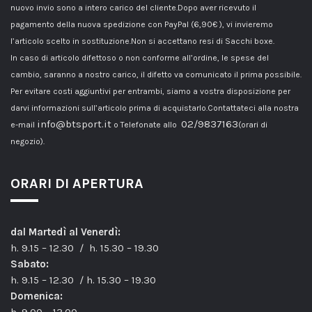
nuovo invio sono a intero carico del cliente.Dopo aver ricevuto il
pagamento della nuova spedizione con PayPal (6,90€ ), vi invieremo
l’articolo scelto in sostituzione.Non si accettano resi di Sacchi boxe.
In caso di articolo difettoso o non conforme all’ordine, le spese del
cambio, saranno a nostro carico, il difetto va comunicato il prima possibile.
Per evitare costi aggiuntivi per entrambi, siamo a vostra disposizione per
darvi informazioni sull’articolo prima di acquistarlo.Contattateci alla nostra
info@btsport.it
02/9837163
e-mail
o Telefonate allo
(orari di
negozio).
ORARI DI APERTURA
dal Martedì al Venerdì:
h. 9.15 – 12.30 / h. 15.30 – 19.30
Sabato:
h. 9.15 – 12.30 / h. 15.30 – 19.30
Domenica:
h. 9.00 – 13.00