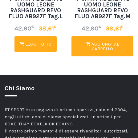
UOMO LEONE
UOMO LEONE
RASHGUARD REVO
RASHGUARD REVO
FLUO AB927F Tag.L
FLUO AB927F Tag.M
€
€
€
€
42,90
38,61
42,90
38,61
LEGGI TUTTO
AGGIUNGI AL
CARRELLO
Chi Siamo
BT SPORT è un negozio di articoli sportivi, nato nel 2004,
negli ultimi anni ci siamo specializzati in articoli per
BOXE, THAY BOXE, KICK BOXING…
il nostro primo “vanto” è di essere rivenditori autorizzati,