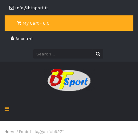
info@btsport.it
My Cart - €
0
Account
Home
/ Prodotti taggati “ab927”