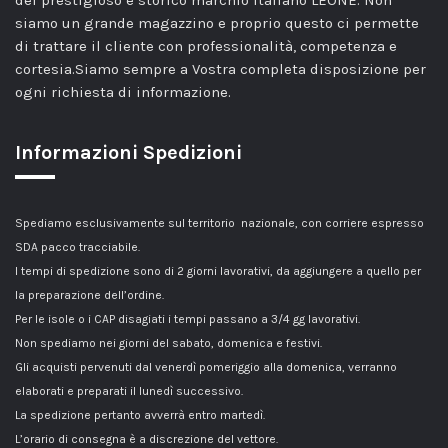
del prestigioso e storico marchio italiano LEONE. Non
siamo un grande magazzino e proprio questo ci permette
di trattare il cliente con professionalità, competenza e
cortesia.Siamo sempre a Vostra completa disposizione per
ogni richiesta di informazione.
Informazioni Spedizioni
Spediamo esclusivamente sul territorio nazionale, con corriere espresso
SDA pacco tracciabile.
I tempi di spedizione sono di 2 giorni lavorativi, da aggiungere a quello per
la preparazione dell’ordine.
Per le isole o i CAP disagiati i tempi passano a 3/4 gg lavorativi.
Non spediamo nei giorni del sabato, domenica e festivi.
Gli acquisti pervenuti dal venerdì pomeriggio alla domenica, verranno
elaborati e preparati il lunedì successivo.
La spedizione pertanto avverrà entro martedì.
L’orario di consegna è a discrezione del vettore.