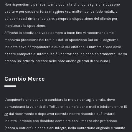
Non rispondiamo per eventuali piccoli ritardi di consegna che possono
capitare per causa di forza maggiore (es. maltempo, periodo natalizio,
scioperi ecc..) rimanendo però, sempre a disposizione del cliente per
monitorare la spedizione.
Affinché la spedizione vada sempre a buon fine vi raccomandiamo
massima precisione nel fornici i dati di spedizione (ad es.: il cognome
indicato deve corrispondere a quello sul citofono, il numero civico deve
essere completo di interno, se è una frazione indicarlo chiaramente, se va
presso un’ attività indicare nelle note anche gli orari di chiusura ).
Cambio Merce
L’acquirente che desidera cambiare la merce per taglia errata, deve
comunicarci la volontà di effettuare il cambio per e-mail o telefono entro 15
gg dal ricevimento e dopo aver ricevuto nostro riscontro può inviarci
indietro l’articolo che desidera cambiare con il mezzo che preferisce
(posta o corriere) in condizioni integre, nella confezione originale e munito