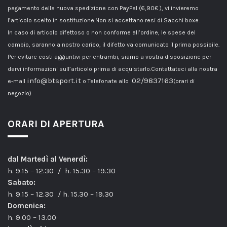
pagamento della nuova spedizione con PayPal (6,90€ ), vi invieremo
l’articolo scelto in sostituzione.Non si accettano resi di Sacchi boxe.
In caso di articolo difettoso o non conforme all’ordine, le spese del
cambio, saranno a nostro carico, il difetto va comunicato il prima possibile.
Per evitare costi aggiuntivi per entrambi, siamo a vostra disposizione per
darvi informazioni sull’articolo prima di acquistarlo.Contattateci alla nostra
info@btsport.it
02/9837163
e-mail
o Telefonate allo
(orari di
negozio).
ORARI DI APERTURA
dal Martedì al Venerdì:
h. 9.15 – 12.30 / h. 15.30 – 19.30
Sabato:
h. 9.15 – 12.30 / h. 15.30 – 19.30
Domenica:
h. 9.00 – 13.00