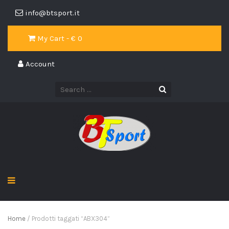
info@btsport.it
My Cart - €
0
Account
Home
/ Prodotti taggati “ABX304”