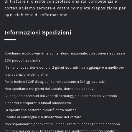
di trattare il cliente con professionalità, competenza e
cortesia.Siamo sempre a Vostra completa disposizione per
ogni richiesta di informazione.
Informazioni Spedizioni
Spediamo esclusivamente sul territorio nazionale, con corriere espresso
SDA pacco tracciabile.
I tempi di spedizione sono di 2 giorni lavorativi, da aggiungere a quello per
la preparazione dell’ordine.
Per le isole o i CAP disagiati i tempi passano a 3/4 gg lavorativi.
Non spediamo nei giorni del sabato, domenica e festivi.
Gli acquisti pervenuti dal venerdì pomeriggio alla domenica, verranno
elaborati e preparati il lunedì successivo.
La spedizione pertanto avverrà entro martedì.
L’orario di consegna è a discrezione del vettore.
Non rispondiamo per eventuali piccoli ritardi di consegna che possono
capitare per causa di forza maggiore (es. maltempo, periodo natalizio,