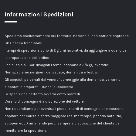
Informazioni Spedizioni
Spediamo esclusivamente sul territorio nazionale, con corriere espresso
SDA pacco tracciabile.
I tempi di spedizione sono di 2 giorni lavorativi, da aggiungere a quello per
la preparazione dell’ordine.
Per le isole o i CAP disagiati i tempi passano a 3/4 gg lavorativi.
Non spediamo nei giorni del sabato, domenica e festivi.
Gli acquisti pervenuti dal venerdì pomeriggio alla domenica, verranno
elaborati e preparati il lunedì successivo.
La spedizione pertanto avverrà entro martedì.
L’orario di consegna è a discrezione del vettore.
Non rispondiamo per eventuali piccoli ritardi di consegna che possono
capitare per causa di forza maggiore (es. maltempo, periodo natalizio,
scioperi ecc..) rimanendo però, sempre a disposizione del cliente per
monitorare la spedizione.