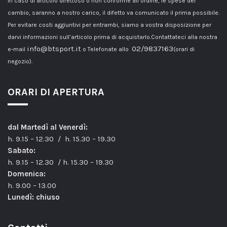
In caso di articolo difettoso o non conforme all’ordine, le spese del
cambio, saranno a nostro carico, il difetto va comunicato il prima possibile.
Per evitare costi aggiuntivi per entrambi, siamo a vostra disposizione per
darvi informazioni sull’articolo prima di acquistarlo.Contattateci alla nostra
info@btsport.it
02/9837163
e-mail
o Telefonate allo
(orari di
negozio).
ORARI DI APERTURA
dal Martedì al Venerdì:
h. 9.15 – 12.30 / h. 15.30 – 19.30
Sabato:
h. 9.15 – 12.30 / h. 15.30 – 19.30
Domenica:
h. 9.00 – 13.00
Lunedì: chiuso