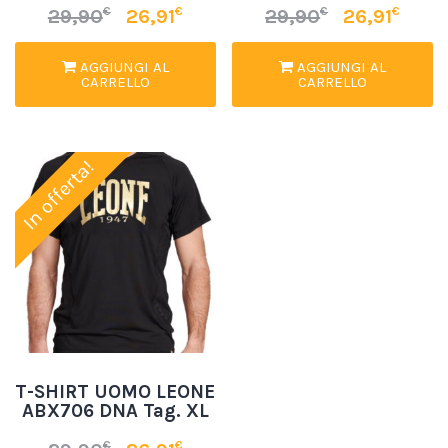
€
€
€
€
29,90
26,91
29,90
26,91
AGGIUNGI AL
AGGIUNGI AL
CARRELLO
CARRELLO
In offerta!
T-SHIRT UOMO LEONE
ABX706 DNA Tag. XL
€
€