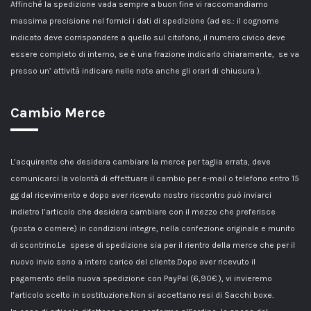
Affinché la spedizione vada sempre a buon fine vi raccomandiamo
massima precisione nel fornici i dati di spedizione (ad es.: il cognome
indicato deve corrispondere a quello sul citofono, il numero civico deve
essere completo di interno, se è una frazione indicarlo chiaramente, se va
presso un’ attività indicare nelle note anche gli orari di chiusura ).
Cambio Merce
L’acquirente che desidera cambiare la merce per taglia errata, deve
comunicarci la volontà di effettuare il cambio per e-mail o telefono entro 15
gg dal ricevimento e dopo aver ricevuto nostro riscontro può inviarci
indietro l’articolo che desidera cambiare con il mezzo che preferisce
(posta o corriere) in condizioni integre, nella confezione originale e munito
di scontrino.Le spese di spedizione sia per il rientro della merce che per il
nuovo invio sono a intero carico del cliente.Dopo aver ricevuto il
pagamento della nuova spedizione con PayPal (6,90€ ), vi invieremo
l’articolo scelto in sostituzione.Non si accettano resi di Sacchi boxe.