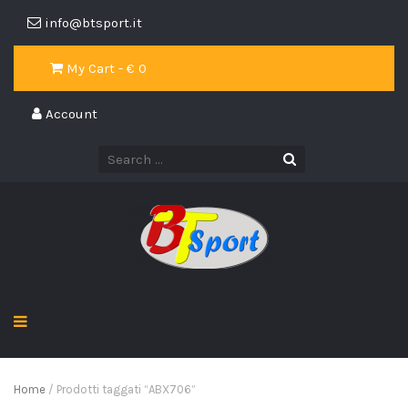
info@btsport.it
My Cart - €
0
Account
Home
/ Prodotti taggati “ABX706”