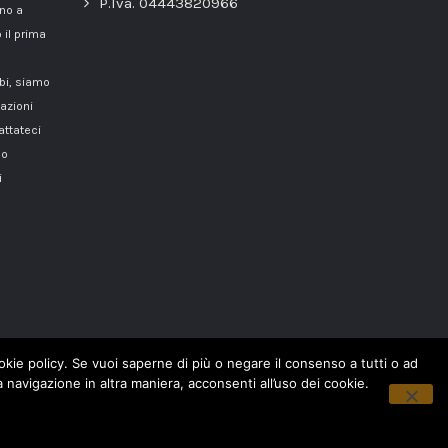
P.Iva. 04443820966
nno a
 il prima
mbi, siamo
azioni
attateci
o
i
cookie policy. Se vuoi saperne di più o negare il consenso a tutti o ad
navigazione in altra maniera, acconsenti all’uso dei cookie.
Copyright © 2018