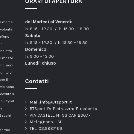
ORARI DI APERTURA
dal Martedì al Venerdì:
la merce
h. 9.15 – 12.30 / h. 15.30 – 19.30
 volontà
Sabato:
lefono
h. 9.15 – 12.30 / h. 15.30 – 19.30
er
Domenica:
indietro
h. 9.00 – 13.00
il mezzo
Lunedì: chiuso
ondizioni
unito di
er il
Contatti
nvio sono
cevuto il
n PayPal
Mail:info@Btsport.It
BTSport Di Pedrazzini Elisabetta
 in
VIA CASTELLINI 93 CAP 20077
 Sacchi
Melegnano – MI –
TEL: 02.9837163
onforme