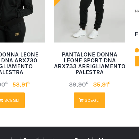
N
F
 DONNA LEONE
PANTALONE DONNA
 DNA ABX730
LEONE SPORT DNA
GLIAMENTO
ABX733 ABBIGLIAMENTO
ALESTRA
PALESTRA
€
€
€
€
90
53,91
39,90
35,91
SCEGLI
SCEGLI