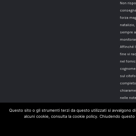
Non rispo
consegna
forza mag
natalizio,
sempre a 
monitorar
Affinché 
fine vi 
nel fornici
cognome i
sul citof
completo 
chiaramen
nelle note
Questo sito o gli strumenti terzi da questo utilizzati si avvalgono di
alcuni cookie, consulta la cookie policy. Chiudendo questo 