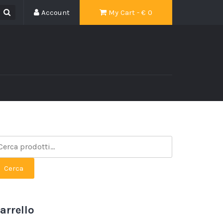
Account
My Cart - €
0
Cerca
arrello