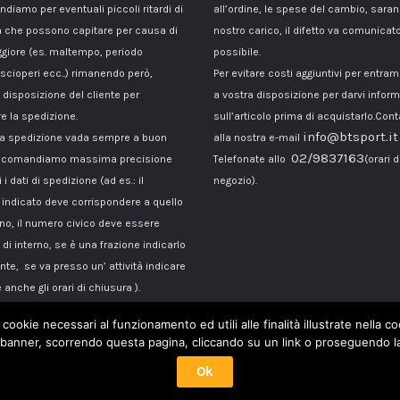
ndiamo per eventuali piccoli ritardi di
all’ordine, le spese del cambio, sara
 che possono capitare per causa di
nostro carico, il difetto va comunicato
giore (es. maltempo, periodo
possibile.
 scioperi ecc..) rimanendo però,
Per evitare costi aggiuntivi per entra
disposizione del cliente per
a vostra disposizione per darvi inform
e la spedizione.
sull’articolo prima di acquistarlo.Cont
info@btsport.it
la spedizione vada sempre a buon
alla nostra e-mail
02/9837163
raccomandiamo massima precisione
Telefonate allo
(orari d
 i dati di spedizione (ad es.: il
negozio).
ndicato deve corrispondere a quello
ono, il numero civico deve essere
di interno, se è una frazione indicarlo
te, se va presso un’ attività indicare
 anche gli orari di chiusura ).
 cookie necessari al funzionamento ed utili alle finalità illustrate nella 
banner, scorrendo questa pagina, cliccando su un link o proseguendo la 
Ok