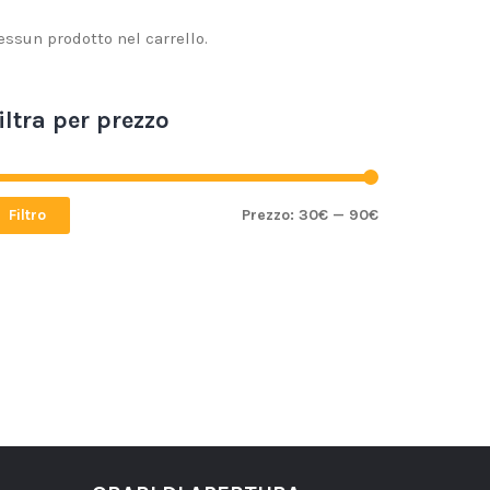
essun prodotto nel carrello.
iltra per prezzo
Filtro
Prezzo:
30€
—
90€