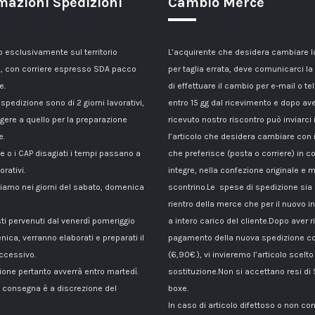
mazioni Spedizioni
Cambio Merce
esclusivamente sul territorio
L’acquirente che desidera cambiare 
, con corriere espresso SDA pacco
per taglia errata, deve comunicarci la
e.
di effettuare il cambio per e-mail o te
 spedizione sono di 2 giorni lavorativi,
entro 15 gg dal ricevimento e dopo av
gere a quello per la preparazione
ricevuto nostro riscontro può inviarci 
e.
l’articolo che desidera cambiare con 
le o i CAP disagiati i tempi passano a
che preferisce (posta o corriere) in c
orativi.
integre, nella confezione originale e m
amo nei giorni del sabato, domenica
scontrino.Le spese di spedizione sia p
rientro della merce che per il nuovo i
sti pervenuti dal venerdì pomeriggio
a intero carico del cliente.Dopo aver ri
nica, verranno elaborati e preparati il
pagamento della nuova spedizione co
ccessivo.
(6,90€ ), vi invieremo l’articolo scelto
ione pertanto avverrà entro martedì.
sostituzione.Non si accettano resi di
di consegna è a discrezione del
boxe.
In caso di articolo difettoso o non c