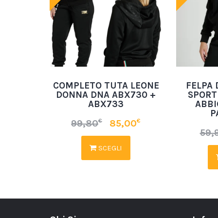
COMPLETO TUTA LEONE
FELPA
DONNA DNA ABX730 +
SPORT
ABX733
ABBI
P
€
€
99,80
85,00
59,
SCEGLI