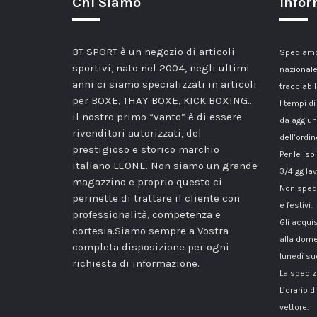
Chi Siamo
Infor
BT SPORT è un negozio di articoli
Spediamo 
sportivi, nato nel 2004, negli ultimi
nazionale
anni ci siamo specializzati in articoli
tracciabil
per BOXE, THAY BOXE, KICK BOXING…
I tempi di
il nostro primo “vanto” è di essere
da aggiun
rivenditori autorizzati, del
dell’ordin
prestigioso e storico marchio
Per le iso
italiano LEONE. Non siamo un grande
3/4 gg lav
magazzino e proprio questo ci
Non spedi
permette di trattare il cliente con
e festivi.
professionalità, competenza e
Gli acqui
cortesia.Siamo sempre a Vostra
alla dome
completa disposizione per ogni
lunedì su
richiesta di informazione.
La spediz
L’orario 
vettore.