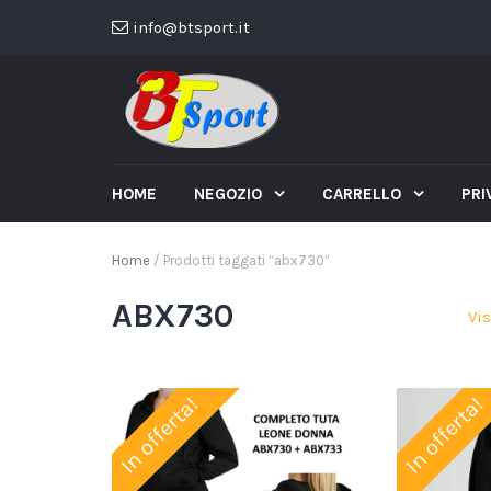
info@btsport.it
HOME
NEGOZIO
CARRELLO
PRI
Home
/ Prodotti taggati “abx730”
ABX730
Vis
In offerta!
In offerta!