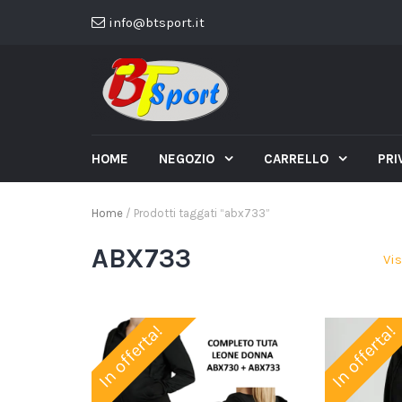
info@btsport.it
HOME
NEGOZIO
CARRELLO
PRI
Home
/ Prodotti taggati “abx733”
ABX733
Vis
In offerta!
In offerta!