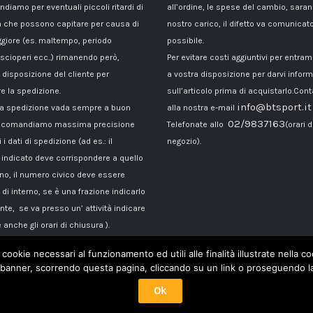
ndiamo per eventuali piccoli ritardi di
all’ordine, le spese del cambio, sara
 che possono capitare per causa di
nostro carico, il difetto va comunicato
giore (es. maltempo, periodo
possibile.
 scioperi ecc..) rimanendo però,
Per evitare costi aggiuntivi per entra
disposizione del cliente per
a vostra disposizione per darvi inform
e la spedizione.
sull’articolo prima di acquistarlo.Cont
info@btsport.it
la spedizione vada sempre a buon
alla nostra e-mail
02/9837163
raccomandiamo massima precisione
Telefonate allo
(orari d
 i dati di spedizione (ad es.: il
negozio).
ndicato deve corrispondere a quello
ono, il numero civico deve essere
di interno, se è una frazione indicarlo
te, se va presso un’ attività indicare
 anche gli orari di chiusura ).
 cookie necessari al funzionamento ed utili alle finalità illustrate nella 
banner, scorrendo questa pagina, cliccando su un link o proseguendo la 
Ok