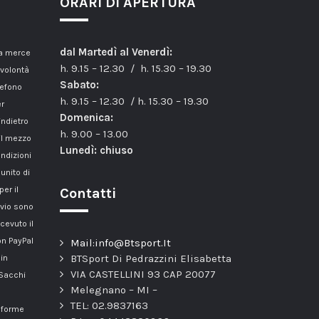
ORARI DI APERTURA
dal Martedì al Venerdì:
la merce
h. 9.15 – 12.30 / h. 15.30 – 19.30
 volontà
Sabato:
lefono
h. 9.15 – 12.30 / h. 15.30 – 19.30
er
Domenica:
indietro
h. 9.00 – 13.00
il mezzo
Lunedì: chiuso
ondizioni
unito di
er il
Contatti
nvio sono
cevuto il
n PayPal
Mail:info@Btsport.It
BTSport Di Pedrazzini Elisabetta
 in
VIA CASTELLINI 93 CAP 20077
 Sacchi
Melegnano – MI –
TEL: 02.9837163
onforme