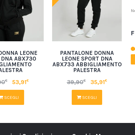
N
F
 DONNA LEONE
PANTALONE DONNA
 DNA ABX730
LEONE SPORT DNA
GLIAMENTO
ABX733 ABBIGLIAMENTO
ALESTRA
PALESTRA
€
€
€
€
90
53,91
39,90
35,91
SCEGLI
SCEGLI