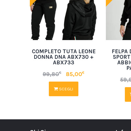
COMPLETO TUTA LEONE
FELPA
DONNA DNA ABX730 +
SPORT
ABX733
ABBI
P
€
€
99,80
85,00
59,
SCEGLI