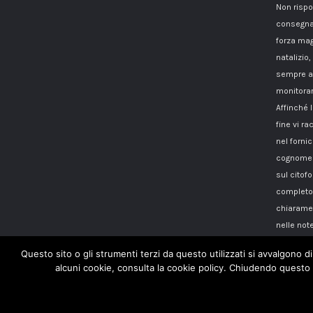
Non rispo
consegna
forza mag
natalizio,
sempre a 
monitorar
Affinché 
fine vi 
nel fornici
cognome i
sul citof
completo 
chiaramen
nelle note
Questo sito o gli strumenti terzi da questo utilizzati si avvalgono di
alcuni cookie, consulta la cookie policy. Chiudendo questo 