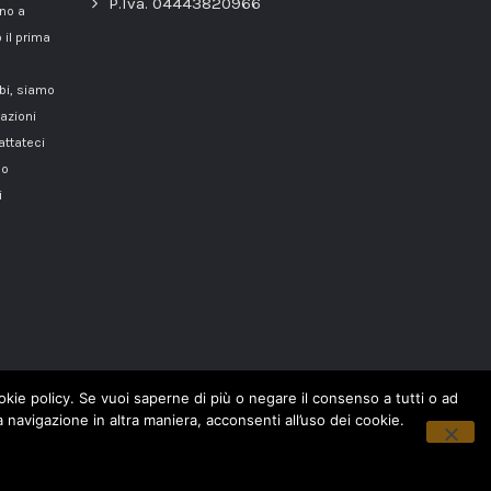
P.Iva. 04443820966
nno a
 il prima
mbi, siamo
azioni
attateci
o
i
cookie policy. Se vuoi saperne di più o negare il consenso a tutti o ad
navigazione in altra maniera, acconsenti all’uso dei cookie.
Copyright © 2018