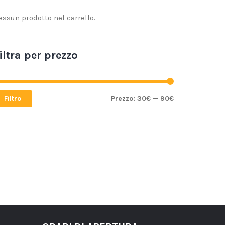
essun prodotto nel carrello.
iltra per prezzo
Filtro
Prezzo:
30€
—
90€