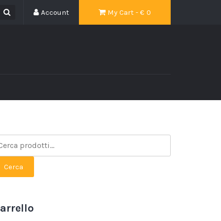
Account
My Cart - €
0
Cerca
arrello