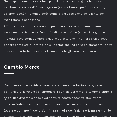
Non rispondiamo per eventuali piccoli ritardi di consegna che possono
capitare per causa di forza maggiore (es. maltempo, periodo natalizio,
scioperi ecc..) rimanendo però, sempre a disposizione del cliente per
monitorare la spedizione.
Affinché la spedizione vada sempre a buon fine vi raccomandiamo
massima precisione nel fornici i dati di spedizione (ad es.: il cognome
indicato deve corrispondere a quello sul citofono, il numero civico deve
essere completo di interno, se è una frazione indicarlo chiaramente, se va
presso un’ attività indicare nelle note anche gli orari di chiusura ).
Cambio Merce
L’acquirente che desidera cambiare la merce per taglia errata, deve
comunicarci la volontà di effettuare il cambio per e-mail o telefono entro 15
gg dal ricevimento e dopo aver ricevuto nostro riscontro può inviarci
indietro l’articolo che desidera cambiare con il mezzo che preferisce
(posta o corriere) in condizioni integre, nella confezione originale e munito
di scontrino.Le spese di spedizione sia per il rientro della merce che per il