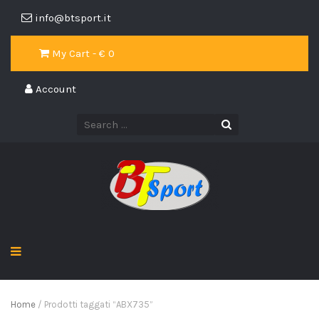
info@btsport.it
My Cart - €
0
Account
Home
/ Prodotti taggati “ABX735”