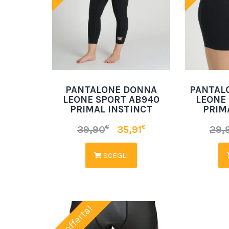
PANTALONE DONNA
PANTAL
LEONE SPORT AB940
LEONE
PRIMAL INSTINCT
PRIM
€
€
39,90
35,91
29,
SCEGLI
In offerta!