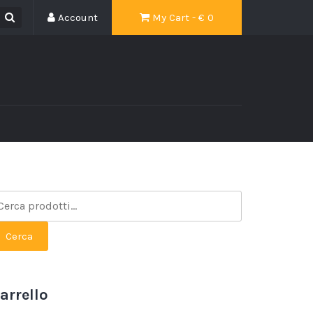
Account
My Cart - €
0
Cerca
arrello