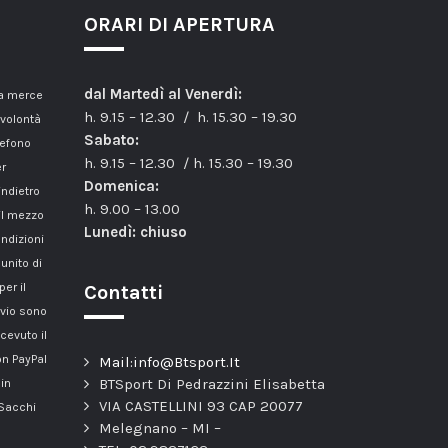
ORARI DI APERTURA
dal Martedì al Venerdì:
la merce
h. 9.15 – 12.30 / h. 15.30 – 19.30
 volontà
Sabato:
lefono
h. 9.15 – 12.30 / h. 15.30 – 19.30
er
Domenica:
indietro
h. 9.00 – 13.00
il mezzo
Lunedì: chiuso
ondizioni
unito di
er il
Contatti
nvio sono
cevuto il
n PayPal
Mail:info@Btsport.It
BTSport Di Pedrazzini Elisabetta
 in
VIA CASTELLINI 93 CAP 20077
 Sacchi
Melegnano – MI –