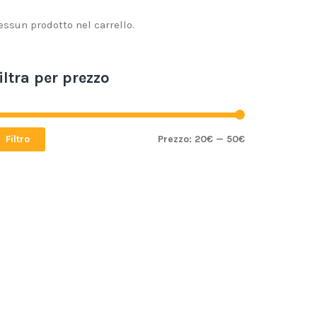
essun prodotto nel carrello.
iltra per prezzo
Filtro
Prezzo:
20€
—
50€