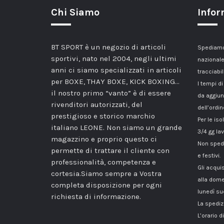
Chi Siamo
Infor
BT SPORT è un negozio di articoli
Spediamo 
sportivi, nato nel 2004, negli ultimi
nazionale
anni ci siamo specializzati in articoli
tracciabil
per BOXE, THAY BOXE, KICK BOXING…
I tempi di
il nostro primo “vanto” è di essere
da aggiun
rivenditori autorizzati, del
dell’ordin
prestigioso e storico marchio
Per le iso
italiano LEONE. Non siamo un grande
3/4 gg lav
magazzino e proprio questo ci
Non spedi
permette di trattare il cliente con
e festivi.
professionalità, competenza e
Gli acqui
cortesia.Siamo sempre a Vostra
alla dome
completa disposizione per ogni
lunedì su
richiesta di informazione.
La spediz
L’orario 