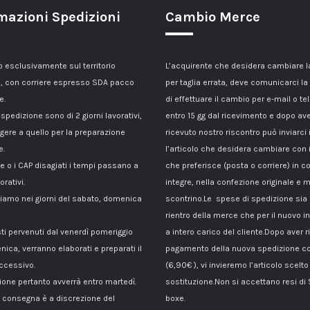
mazioni Spedizioni
Cambio Merce
esclusivamente sul territorio
L’acquirente che desidera cambiare 
, con corriere espresso SDA pacco
per taglia errata, deve comunicarci la
e.
di effettuare il cambio per e-mail o te
 spedizione sono di 2 giorni lavorativi,
entro 15 gg dal ricevimento e dopo av
gere a quello per la preparazione
ricevuto nostro riscontro può inviarci 
e.
l’articolo che desidera cambiare con 
le o i CAP disagiati i tempi passano a
che preferisce (posta o corriere) in c
orativi.
integre, nella confezione originale e m
amo nei giorni del sabato, domenica
scontrino.Le spese di spedizione sia p
rientro della merce che per il nuovo i
sti pervenuti dal venerdì pomeriggio
a intero carico del cliente.Dopo aver ri
nica, verranno elaborati e preparati il
pagamento della nuova spedizione co
ccessivo.
(6,90€ ), vi invieremo l’articolo scelto
ione pertanto avverrà entro martedì.
sostituzione.Non si accettano resi di
di consegna è a discrezione del
boxe.