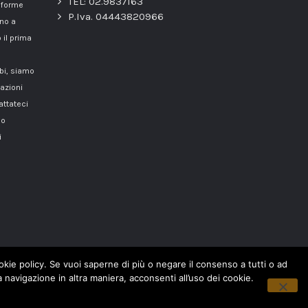
TEL: 02.9837163
onforme
P.Iva. 04443820966
nno a
 il prima
mbi, siamo
azioni
attateci
o
i
cookie policy. Se vuoi saperne di più o negare il consenso a tutti o ad
navigazione in altra maniera, acconsenti all’uso dei cookie.
Copyright © 2018