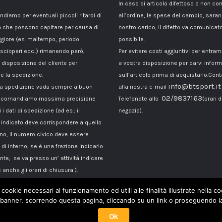
In caso di articolo difettoso o non c
ndiamo per eventuali piccoli ritardi di
all’ordine, le spese del cambio, sara
 che possono capitare per causa di
nostro carico, il difetto va comunicato
giore (es. maltempo, periodo
possibile.
 scioperi ecc..) rimanendo però,
Per evitare costi aggiuntivi per entra
disposizione del cliente per
a vostra disposizione per darvi inform
e la spedizione.
sull’articolo prima di acquistarlo.Cont
info@btsport.it
la spedizione vada sempre a buon
alla nostra e-mail
02/9837163
raccomandiamo massima precisione
Telefonate allo
(orari d
 i dati di spedizione (ad es.: il
negozio).
ndicato deve corrispondere a quello
ono, il numero civico deve essere
di interno, se è una frazione indicarlo
te, se va presso un’ attività indicare
 anche gli orari di chiusura ).
 cookie necessari al funzionamento ed utili alle finalità illustrate nella 
banner, scorrendo questa pagina, cliccando su un link o proseguendo la 
Ok