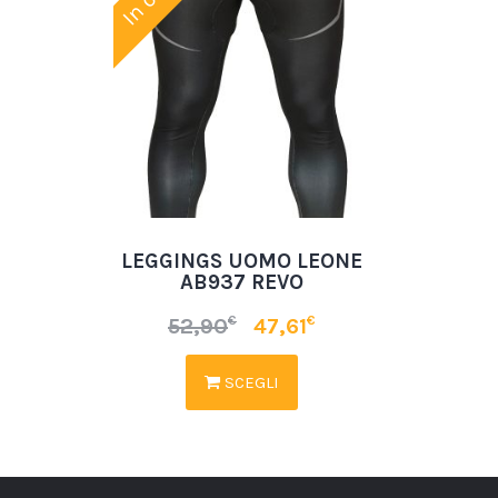
LEGGINGS UOMO LEONE
AB937 REVO
€
€
52,90
47,61
SCEGLI