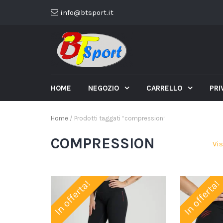
info@btsport.it
HOME
NEGOZIO
CARRELLO
PRI
Home
/ Prodotti taggati “compression”
COMPRESSION
Vis
In offerta!
In offerta!