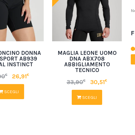
N
F
ONCINO DONNA
MAGLIA LEONE UOMO
 SPORT AB939
DNA ABX708
AL INSTINCT
ABBIGLIAMENTO
TECNICO
€
€
90
26,91
€
€
33,90
30,51
SCEGLI
SCEGLI