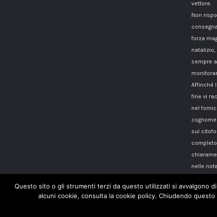
vettore.
Non rispo
consegna
forza mag
natalizio,
sempre a 
monitorar
Affinché 
fine vi 
nel fornici
cognome i
sul citof
completo 
chiaramen
nelle note
Questo sito o gli strumenti terzi da questo utilizzati si avvalgono di
alcuni cookie, consulta la cookie policy. Chiudendo questo 