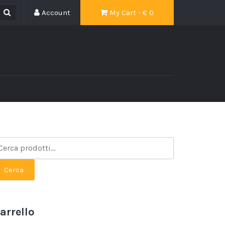
Account
My Cart - €
0
Cerca
arrello