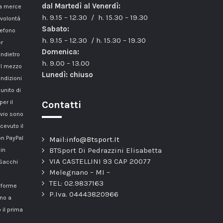
dal Martedì al Venerdì:
la merce
h. 9.15 – 12.30 / h. 15.30 – 19.30
 volontà
Sabato:
lefono
h. 9.15 – 12.30 / h. 15.30 – 19.30
er
Domenica:
indietro
h. 9.00 – 13.00
il mezzo
Lunedì: chiuso
ondizioni
unito di
er il
Contatti
nvio sono
cevuto il
n PayPal
Mail:info@Btsport.It
BTSport Di Pedrazzini Elisabetta
 in
VIA CASTELLINI 93 CAP 20077
 Sacchi
Melegnano – MI –
TEL: 02.9837163
onforme
P.Iva. 04443820966
nno a
 il prima