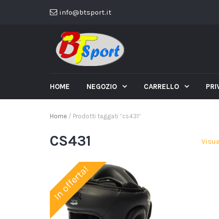
info@btsport.it
HOME
NEGOZIO
CARRELLO
PRI
Home
/ Prodotti taggati “cs431”
CS431
Visua
In offerta!