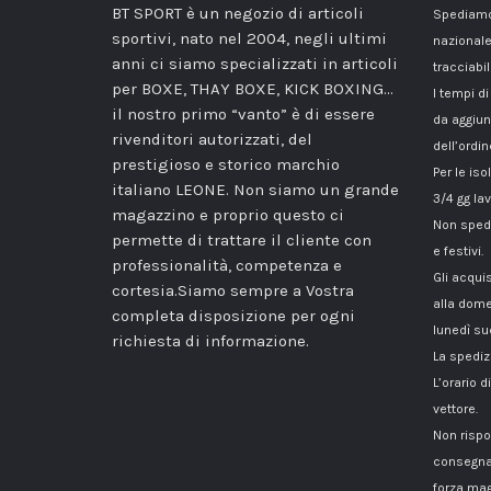
BT SPORT è un negozio di articoli
Spediamo 
sportivi, nato nel 2004, negli ultimi
nazionale
anni ci siamo specializzati in articoli
tracciabil
per BOXE, THAY BOXE, KICK BOXING…
I tempi di
il nostro primo “vanto” è di essere
da aggiun
rivenditori autorizzati, del
dell’ordin
prestigioso e storico marchio
Per le iso
italiano LEONE. Non siamo un grande
3/4 gg lav
magazzino e proprio questo ci
Non spedi
permette di trattare il cliente con
e festivi.
professionalità, competenza e
Gli acqui
cortesia.Siamo sempre a Vostra
alla dome
completa disposizione per ogni
lunedì su
richiesta di informazione.
La spediz
L’orario 
vettore.
Non rispo
consegna
forza mag