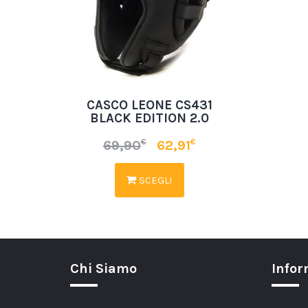
CASCO LEONE CS431
BLACK EDITION 2.0
€
€
69,90
62,91
SCEGLI
Chi Siamo
Infor