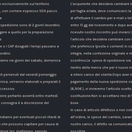
esclusivamente sul territorio
L’acquirente che desidera cambiare 
, con corriere espresso SDA pacco
per taglia errata, deve comunicarci la
e.
di effettuare il cambio per e-mail o te
 spedizione sono di 2 giorni lavorativi,
entro 15 gg dal ricevimento e dopo av
gere a quello per la preparazione
ricevuto nostro riscontro può inviarci 
e.
l’articolo che desidera cambiare con 
le o i CAP disagiati i tempi passano a
che preferisce (posta o corriere) in c
orativi.
integre, nella confezione originale e m
amo nei giorni del sabato, domenica
scontrino.Le spese di spedizione sia p
rientro della merce che per il nuovo i
sti pervenuti dal venerdì pomeriggio
a intero carico del cliente.Dopo aver ri
nica, verranno elaborati e preparati il
pagamento della nuova spedizione co
ccessivo.
(6,90€ ), vi invieremo l’articolo scelto
ione pertanto avverrà entro martedì.
sostituzione.Non si accettano resi di
di consegna è a discrezione del
boxe.
In caso di articolo difettoso o non c
ndiamo per eventuali piccoli ritardi di
all’ordine, le spese del cambio, sara
 che possono capitare per causa di
nostro carico, il difetto va comunicato
giore (es. maltempo, periodo
possibile.