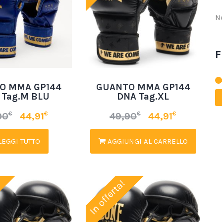
N
F
O MMA GP144
GUANTO MMA GP144
 Tag.M BLU
DNA Tag.XL
€
€
€
€
90
44,91
49,90
44,91
EGGI TUTTO
AGGIUNGI AL CARRELLO
In offerta!