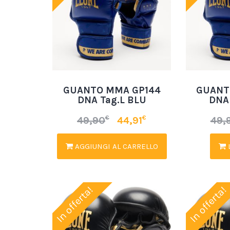
GUANTO MMA GP144
GUANT
DNA Tag.L BLU
DNA
€
€
49,90
44,91
49,
AGGIUNGI AL CARRELLO
L
In offerta!
In offerta!