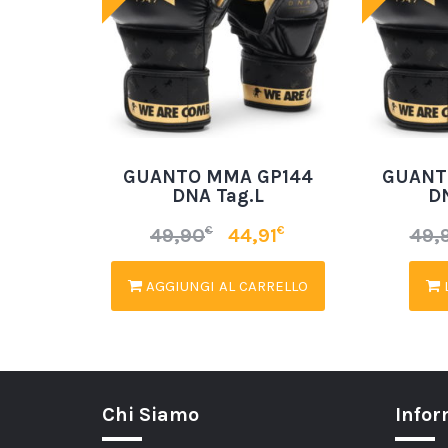
GUANTO MMA GP144
GUANT
DNA Tag.L
D
€
€
49,90
44,91
49,
AGGIUNGI AL CARRELLO
L
Chi Siamo
Infor