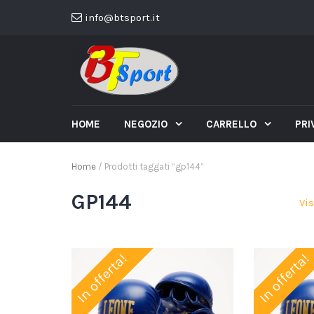
info@btsport.it
HOME
NEGOZIO
CARRELLO
PRI
Home
/ Prodotti taggati “gp144”
GP144
Vis
In offerta!
In offerta!