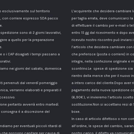
esclusivamente sul territorio
L’acquirente che desidera cambiare 
, con corriere espresso SDA pacco
per taglia errata, deve comunicarci la
e.
di effettuare il cambio per e-mail o te
 spedizione sono di 2 giorni lavorativi,
entro 15 gg dal ricevimento e dopo av
gere a quello per la preparazione
ricevuto nostro riscontro può inviarci 
e.
l’articolo che desidera cambiare con 
le o i CAP disagiati i tempi passano a
che preferisce (posta o corriere) in c
orativi.
integre, nella confezione originale e m
amo nei giorni del sabato, domenica
scontrino.Le spese di spedizione sia p
rientro della merce che per il nuovo i
sti pervenuti dal venerdì pomeriggio
a intero carico del cliente.Dopo aver ri
nica, verranno elaborati e preparati il
pagamento della nuova spedizione co
ccessivo.
(6,90€ ), vi invieremo l’articolo scelto
ione pertanto avverrà entro martedì.
sostituzione.Non si accettano resi di
di consegna è a discrezione del
boxe.
In caso di articolo difettoso o non c
ndiamo per eventuali piccoli ritardi di
all’ordine, le spese del cambio, sara
 che possono capitare per causa di
nostro carico, il difetto va comunicato