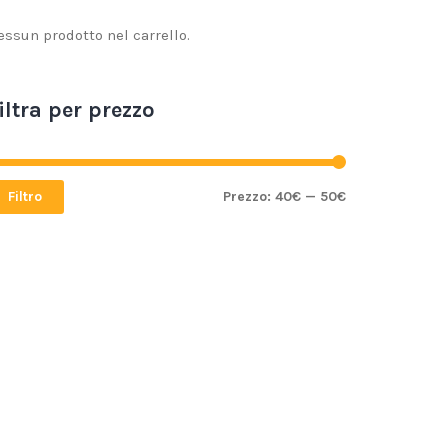
essun prodotto nel carrello.
iltra per prezzo
Filtro
Prezzo:
40€
—
50€