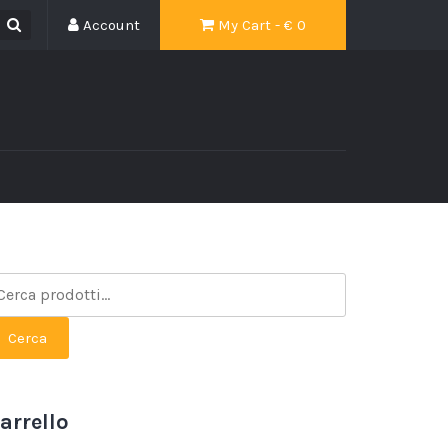
Account
My Cart - €
0
Cerca
arrello