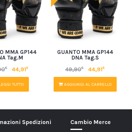
O MMA GP144
GUANTO MMA GP144
NA Tag.M
DNA Tag.S
€
€
€
€
90
44,91
49,90
44,91
EGGI TUTTO
AGGIUNGI AL CARRELLO
mazioni Spedizioni
Cambio Merce