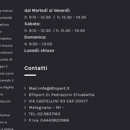
dal Martedì al Venerdì:
la merce
h. 9.15 – 12.30 / h. 15.30 – 19.30
 volontà
Sabato:
lefono
h. 9.15 – 12.30 / h. 15.30 – 19.30
er
Domenica:
indietro
h. 9.00 – 13.00
il mezzo
Lunedì: chiuso
ondizioni
unito di
er il
Contatti
nvio sono
cevuto il
n PayPal
Mail:info@Btsport.It
BTSport Di Pedrazzini Elisabetta
 in
VIA CASTELLINI 93 CAP 20077
 Sacchi
Melegnano – MI –
TEL: 02.9837163
onforme
P.Iva. 04443820966
nno a
 il prima