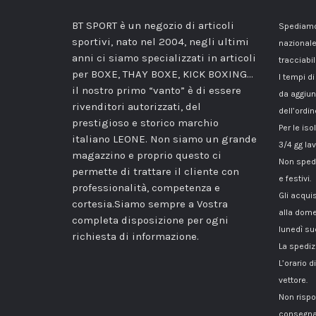
BT SPORT è un negozio di articoli
Spediamo 
sportivi, nato nel 2004, negli ultimi
nazionale
anni ci siamo specializzati in articoli
tracciabil
per BOXE, THAY BOXE, KICK BOXING…
I tempi di
il nostro primo “vanto” è di essere
da aggiun
rivenditori autorizzati, del
dell’ordin
prestigioso e storico marchio
Per le iso
italiano LEONE. Non siamo un grande
3/4 gg lav
magazzino e proprio questo ci
Non spedi
permette di trattare il cliente con
e festivi.
professionalità, competenza e
Gli acqui
cortesia.Siamo sempre a Vostra
alla dome
completa disposizione per ogni
lunedì su
richiesta di informazione.
La spediz
L’orario 
vettore.
Non rispo
consegna