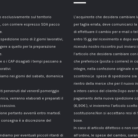
esclusivamente sul territorio
L’acquirente che desidera cambiare 
, con corriere espresso SDA pacco
per taglia errata, deve comunicarci la
e.
di effettuare il cambio per e-mail o te
 spedizione sono di 2 giorni lavorativi,
entro 15 gg dal ricevimento e dopo av
gere a quello per la preparazione
ricevuto nostro riscontro può inviarci 
e.
l’articolo che desidera cambiare con 
le o i CAP disagiati i tempi passano a
che preferisce (posta o corriere) in c
orativi.
integre, nella confezione originale e m
amo nei giorni del sabato, domenica
scontrino.Le spese di spedizione sia p
rientro della merce che per il nuovo i
sti pervenuti dal venerdì pomeriggio
a intero carico del cliente.Dopo aver ri
nica, verranno elaborati e preparati il
pagamento della nuova spedizione co
ccessivo.
(6,90€ ), vi invieremo l’articolo scelto
ione pertanto avverrà entro martedì.
sostituzione.Non si accettano resi di
di consegna è a discrezione del
boxe.
In caso di articolo difettoso o non c
ndiamo per eventuali piccoli ritardi di
all’ordine, le spese del cambio, sara