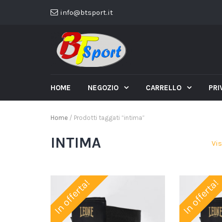
info@btsport.it
HOME
NEGOZIO
CARRELLO
PRI
Home
/ Prodotti taggati “intima”
INTIMA
Vis
In offerta!
In offerta!