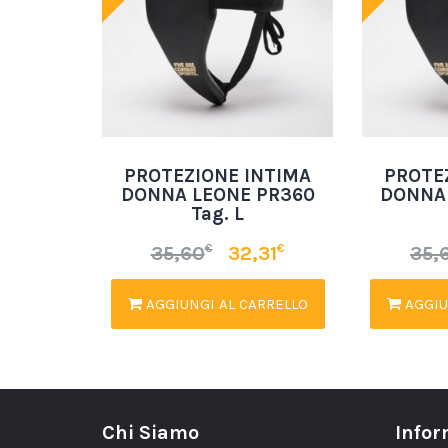
PROTEZIONE INTIMA
PROTE
DONNA LEONE PR360
DONNA
Tag. L
€
€
35,60
32,31
35,
AGGIUNGI AL CARRELLO
AGGIU
Chi Siamo
Infor