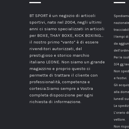
BT SPORT è un negozio di articoli
Spediamo 
sportivi, nato nel 2004, negli ultimi
nazionale
anni ci siamo specializzati in articoli
tracciabil
per BOXE, THAY BOXE, KICK BOXING…
I tempi di
il nostro primo “vanto” è di essere
da aggiun
rivenditori autorizzati, del
dell’ordin
prestigioso e storico marchio
Per le iso
italiano LEONE. Non siamo un grande
3/4 gg lav
magazzino e proprio questo ci
Non spedi
permette di trattare il cliente con
e festivi.
professionalità, competenza e
Gli acqui
cortesia.Siamo sempre a Vostra
alla dome
completa disposizione per ogni
lunedì su
richiesta di informazione.
La spediz
L’orario 
vettore.
Non rispo