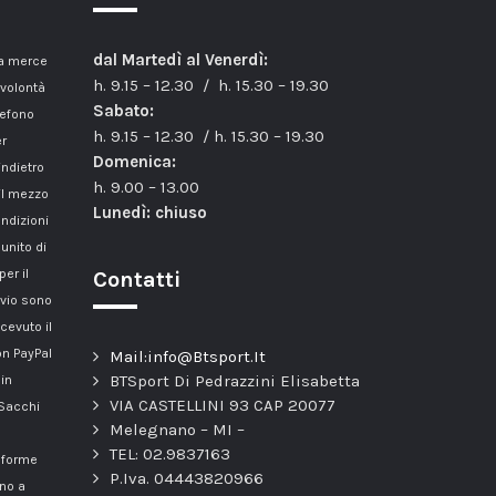
dal Martedì al Venerdì:
la merce
h. 9.15 – 12.30 / h. 15.30 – 19.30
 volontà
Sabato:
lefono
h. 9.15 – 12.30 / h. 15.30 – 19.30
er
Domenica:
indietro
h. 9.00 – 13.00
il mezzo
Lunedì: chiuso
ondizioni
unito di
er il
Contatti
nvio sono
cevuto il
n PayPal
Mail:info@Btsport.It
BTSport Di Pedrazzini Elisabetta
 in
VIA CASTELLINI 93 CAP 20077
 Sacchi
Melegnano – MI –
TEL: 02.9837163
onforme
P.Iva. 04443820966
nno a