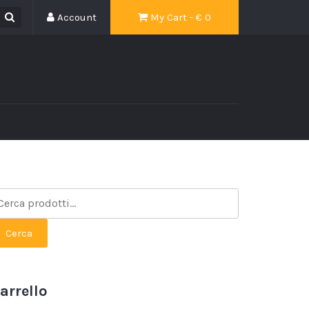
Account
My Cart - €
0
Cerca
arrello