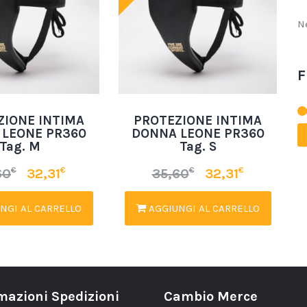
N
F
ZIONE INTIMA
PROTEZIONE INTIMA
 LEONE PR360
DONNA LEONE PR360
Tag. M
Tag. S
€
€
€
€
60
32,31
35,60
32,31
NGI AL CARRELLO
AGGIUNGI AL CARRELLO
mazioni Spedizioni
Cambio Merce