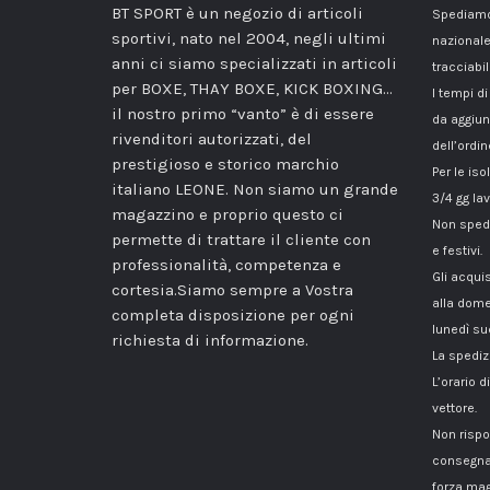
BT SPORT è un negozio di articoli
Spediamo 
sportivi, nato nel 2004, negli ultimi
nazionale
anni ci siamo specializzati in articoli
tracciabil
per BOXE, THAY BOXE, KICK BOXING…
I tempi di
il nostro primo “vanto” è di essere
da aggiun
rivenditori autorizzati, del
dell’ordin
prestigioso e storico marchio
Per le iso
italiano LEONE. Non siamo un grande
3/4 gg lav
magazzino e proprio questo ci
Non spedi
permette di trattare il cliente con
e festivi.
professionalità, competenza e
Gli acqui
cortesia.Siamo sempre a Vostra
alla dome
completa disposizione per ogni
lunedì su
richiesta di informazione.
La spediz
L’orario 
vettore.
Non rispo
consegna
forza mag