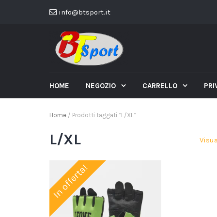
info@btsport.it
HOME
NEGOZIO
CARRELLO
PRI
Home
/ Prodotti taggati “L/XL”
L/XL
Visua
In offerta!