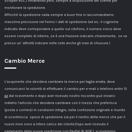
scioperi ecc..) rimanendo però, sempre a disposizione del cliente per
monitorare la spedizione.
Affinché la spedizione vada sempre a buon fine vi raccomandiamo
massima precisione nel fornici i dati di spedizione (ad es.: il cognome
indicato deve corrispondere a quello sul citofono, il numero civico deve
essere completo di interno, se è una frazione indicarlo chiaramente, se va
presso un’ attività indicare nelle note anche gli orari di chiusura ).
Cambio Merce
L’acquirente che desidera cambiare la merce per taglia errata, deve
comunicarci la volontà di effettuare il cambio per e-mail o telefono entro 15
gg dal ricevimento e dopo aver ricevuto nostro riscontro può inviarci
indietro l’articolo che desidera cambiare con il mezzo che preferisce
(posta o corriere) in condizioni integre, nella confezione originale e munito
di scontrino.Le spese di spedizione sia per il rientro della merce che per il
nuovo invio sono a intero carico del cliente.Dopo aver ricevuto il
pagamento della nuova spedizione con PayPal (6,90€ ), vi invieremo