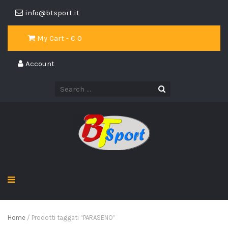
info@btsport.it
My Cart - €
0
Account
Home
/ Prodotti taggati “PARASENO”