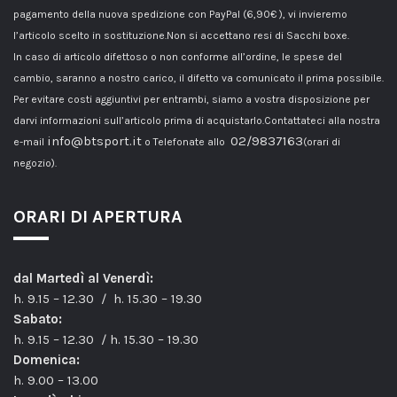
pagamento della nuova spedizione con PayPal (6,90€ ), vi invieremo
l’articolo scelto in sostituzione.Non si accettano resi di Sacchi boxe.
In caso di articolo difettoso o non conforme all’ordine, le spese del
cambio, saranno a nostro carico, il difetto va comunicato il prima possibile.
Per evitare costi aggiuntivi per entrambi, siamo a vostra disposizione per
darvi informazioni sull’articolo prima di acquistarlo.Contattateci alla nostra
info@btsport.it
02/9837163
e-mail
o Telefonate allo
(orari di
negozio).
ORARI DI APERTURA
dal Martedì al Venerdì:
h. 9.15 – 12.30 / h. 15.30 – 19.30
Sabato:
h. 9.15 – 12.30 / h. 15.30 – 19.30
Domenica:
h. 9.00 – 13.00