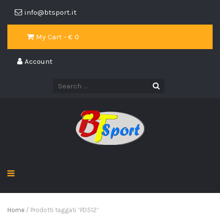
info@btsport.it
My Cart - €
0
Account
Home
/ Prodotti taggati “PD512”