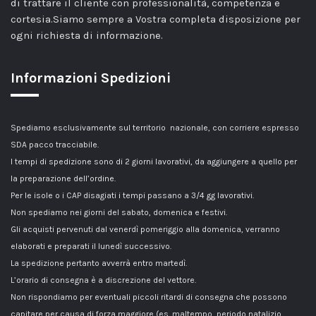
di trattare il cliente con professionalità, competenza e
cortesia.Siamo sempre a Vostra completa disposizione per
ogni richiesta di informazione.
Informazioni Spedizioni
Spediamo esclusivamente sul territorio nazionale, con corriere espresso
SDA pacco tracciabile.
I tempi di spedizione sono di 2 giorni lavorativi, da aggiungere a quello per
la preparazione dell’ordine.
Per le isole o i CAP disagiati i tempi passano a 3/4 gg lavorativi.
Non spediamo nei giorni del sabato, domenica e festivi.
Gli acquisti pervenuti dal venerdì pomeriggio alla domenica, verranno
elaborati e preparati il lunedì successivo.
La spedizione pertanto avverrà entro martedì.
L’orario di consegna è a discrezione del vettore.
Non rispondiamo per eventuali piccoli ritardi di consegna che possono
capitare per causa di forza maggiore (es. maltempo, periodo natalizio,