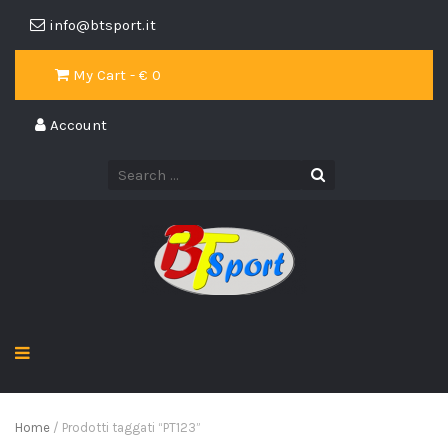
info@btsport.it
My Cart - €
0
Account
Home
/ Prodotti taggati “PT123”