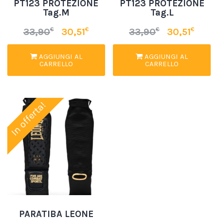
PT123 PROTEZIONE
PT123 PROTEZIONE
Tag.M
Tag.L
€
€
€
€
33,90
30,51
33,90
30,51
AGGIUNGI AL
AGGIUNGI AL
CARRELLO
CARRELLO
In offerta!
PARATIBA LEONE