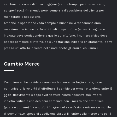
capitare per causa di forza maggiore (es. maltempo, periodo natalizio,
scioperi ecc..) rimanendo però, sempre a disposizione del cliente per
monitorare la spedizione.
Affinché la spedizione vada sempre a buon fine vi raccomandiamo
massima precisione nel fornici i dati di spedizione (ad es.: il cognome
indicato deve corrispondere a quello sul citofono, il numero civico deve
essere completo di interno, se è una frazione indicarlo chiaramente, se va
presso un’ attività indicare nelle note anche gli orari di chiusura ).
Cambio Merce
L’acquirente che desidera cambiare la merce per taglia errata, deve
comunicarci la volontà di effettuare il cambio per e-mail o telefono entro 15
gg dal ricevimento e dopo aver ricevuto nostro riscontro può inviarci
indietro l’articolo che desidera cambiare con il mezzo che preferisce
(posta o corriere) in condizioni integre, nella confezione originale e munito
di scontrino.Le spese di spedizione sia per il rientro della merce che per il