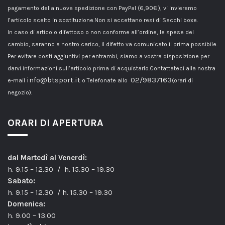
pagamento della nuova spedizione con PayPal (6,90€ ), vi invieremo
l’articolo scelto in sostituzione.Non si accettano resi di Sacchi boxe.
In caso di articolo difettoso o non conforme all’ordine, le spese del
cambio, saranno a nostro carico, il difetto va comunicato il prima possibile.
Per evitare costi aggiuntivi per entrambi, siamo a vostra disposizione per
darvi informazioni sull’articolo prima di acquistarlo.Contattateci alla nostra
info@btsport.it
02/9837163
e-mail
o Telefonate allo
(orari di
negozio).
ORARI DI APERTURA
dal Martedì al Venerdì:
h. 9.15 – 12.30 / h. 15.30 – 19.30
Sabato:
h. 9.15 – 12.30 / h. 15.30 – 19.30
Domenica:
h. 9.00 – 13.00