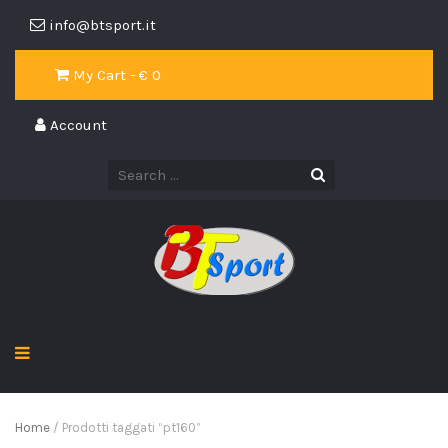
info@btsport.it
My Cart - €
0
Account
Home
/ Prodotti taggati “pt160”