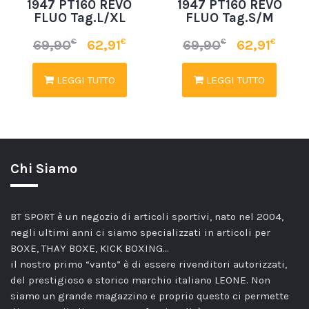
1947 PT160 REVO
1947 PT160 REVO
FLUO Tag.L/XL
FLUO Tag.S/M
€
€
€
€
69,90
62,91
69,90
62,91
LEGGI TUTTO
LEGGI TUTTO
Chi Siamo
BT SPORT è un negozio di articoli sportivi, nato nel 2004,
negli ultimi anni ci siamo specializzati in articoli per
BOXE, THAY BOXE, KICK BOXING…
il nostro primo “vanto” è di essere rivenditori autorizzati,
del prestigioso e storico marchio italiano LEONE. Non
siamo un grande magazzino e proprio questo ci permette