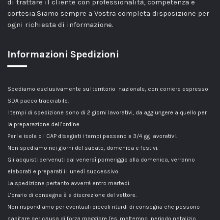
di trattare il cliente con professionalità, competenza e
cortesia.Siamo sempre a Vostra completa disposizione per
ogni richiesta di informazione.
Informazioni Spedizioni
Spediamo esclusivamente sul territorio nazionale, con corriere espresso
SDA pacco tracciabile.
I tempi di spedizione sono di 2 giorni lavorativi, da aggiungere a quello per
la preparazione dell’ordine.
Per le isole o i CAP disagiati i tempi passano a 3/4 gg lavorativi.
Non spediamo nei giorni del sabato, domenica e festivi.
Gli acquisti pervenuti dal venerdì pomeriggio alla domenica, verranno
elaborati e preparati il lunedì successivo.
La spedizione pertanto avverrà entro martedì.
L’orario di consegna è a discrezione del vettore.
Non rispondiamo per eventuali piccoli ritardi di consegna che possono
capitare per causa di forza maggiore (es. maltempo, periodo natalizio,