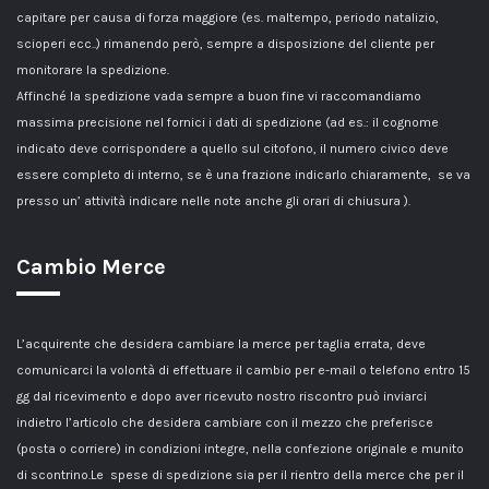
capitare per causa di forza maggiore (es. maltempo, periodo natalizio,
scioperi ecc..) rimanendo però, sempre a disposizione del cliente per
monitorare la spedizione.
Affinché la spedizione vada sempre a buon fine vi raccomandiamo
massima precisione nel fornici i dati di spedizione (ad es.: il cognome
indicato deve corrispondere a quello sul citofono, il numero civico deve
essere completo di interno, se è una frazione indicarlo chiaramente, se va
presso un’ attività indicare nelle note anche gli orari di chiusura ).
Cambio Merce
L’acquirente che desidera cambiare la merce per taglia errata, deve
comunicarci la volontà di effettuare il cambio per e-mail o telefono entro 15
gg dal ricevimento e dopo aver ricevuto nostro riscontro può inviarci
indietro l’articolo che desidera cambiare con il mezzo che preferisce
(posta o corriere) in condizioni integre, nella confezione originale e munito
di scontrino.Le spese di spedizione sia per il rientro della merce che per il