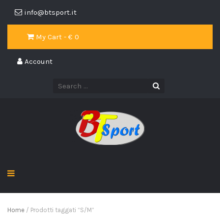
info@btsport.it
My Cart - €
0
Account
Home
/ Prodotti taggati “S/M”