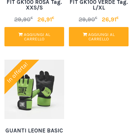
FIT GK100 ROSA Tag.
FIT GK100 VERDE Tag.
XXS/S
L/XL
€
€
€
€
29,90
26,91
29,90
26,91
AGGIUNGI AL
AGGIUNGI AL
CARRELLO
CARRELLO
In offerta!
GUANTI LEONE BASIC