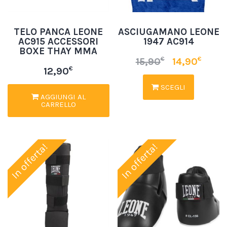
TELO PANCA LEONE
ASCIUGAMANO LEONE
AC915 ACCESSORI
1947 AC914
BOXE THAY MMA
€
€
15,90
14,90
€
12,90
SCEGLI
AGGIUNGI AL
CARRELLO
In offerta!
In offerta!