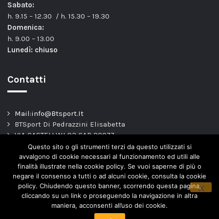
Sabato:
h. 9.15 – 12.30 / h. 15.30 – 19.30
Domenica:
h. 9.00 – 13.00
Lunedì: chiuso
Contatti
Mail:info@Btsport.It
BTSport Di Pedrazzini Elisabetta
VIA CASTELLINI 93 CAP 20077
Melegnano – MI –
Questo sito o gli strumenti terzi da questo utilizzati si
TEL: 02.9837163
avvalgono di cookie necessari al funzionamento ed utili alle
finalità illustrate nella cookie policy. Se vuoi saperne di più o
P.Iva. 04443820966
negare il consenso a tutti o ad alcuni cookie, consulta la cookie
policy. Chiudendo questo banner, scorrendo questa pagina,
cliccando su un link o proseguendo la navigazione in altra
maniera, acconsenti all’uso dei cookie.