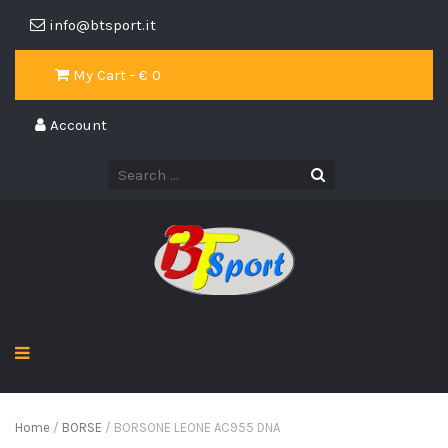
info@btsport.it
My Cart - €
0
Account
Home
/
BORSE
/ BORSONE LEONE AC955 DNA