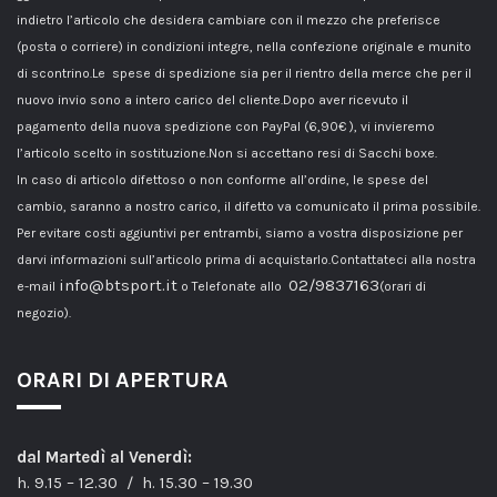
indietro l’articolo che desidera cambiare con il mezzo che preferisce
(posta o corriere) in condizioni integre, nella confezione originale e munito
di scontrino.Le spese di spedizione sia per il rientro della merce che per il
nuovo invio sono a intero carico del cliente.Dopo aver ricevuto il
pagamento della nuova spedizione con PayPal (6,90€ ), vi invieremo
l’articolo scelto in sostituzione.Non si accettano resi di Sacchi boxe.
In caso di articolo difettoso o non conforme all’ordine, le spese del
cambio, saranno a nostro carico, il difetto va comunicato il prima possibile.
Per evitare costi aggiuntivi per entrambi, siamo a vostra disposizione per
darvi informazioni sull’articolo prima di acquistarlo.Contattateci alla nostra
info@btsport.it
02/9837163
e-mail
o Telefonate allo
(orari di
negozio).
ORARI DI APERTURA
dal Martedì al Venerdì:
h. 9.15 – 12.30 / h. 15.30 – 19.30