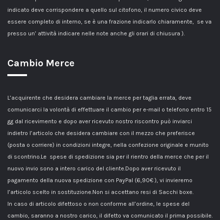
indicato deve corrispondere a quello sul citofono, il numero civico deve
essere completo di interno, se è una frazione indicarlo chiaramente, se va
presso un’ attività indicare nelle note anche gli orari di chiusura ).
Cambio Merce
L’acquirente che desidera cambiare la merce per taglia errata, deve
comunicarci la volontà di effettuare il cambio per e-mail o telefono entro 15
gg dal ricevimento e dopo aver ricevuto nostro riscontro può inviarci
indietro l’articolo che desidera cambiare con il mezzo che preferisce
(posta o corriere) in condizioni integre, nella confezione originale e munito
di scontrino.Le spese di spedizione sia per il rientro della merce che per il
nuovo invio sono a intero carico del cliente.Dopo aver ricevuto il
pagamento della nuova spedizione con PayPal (6,90€ ), vi invieremo
l’articolo scelto in sostituzione.Non si accettano resi di Sacchi boxe.
In caso di articolo difettoso o non conforme all’ordine, le spese del
cambio, saranno a nostro carico, il difetto va comunicato il prima possibile.