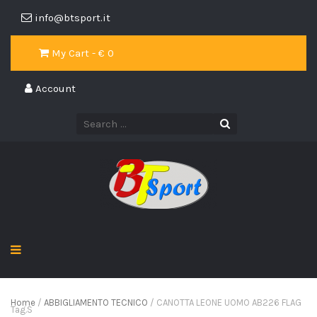
info@btsport.it
My Cart - €
0
Account
Home
/
ABBIGLIAMENTO TECNICO
/ CANOTTA LEONE UOMO AB226 FLAG
Tag.S