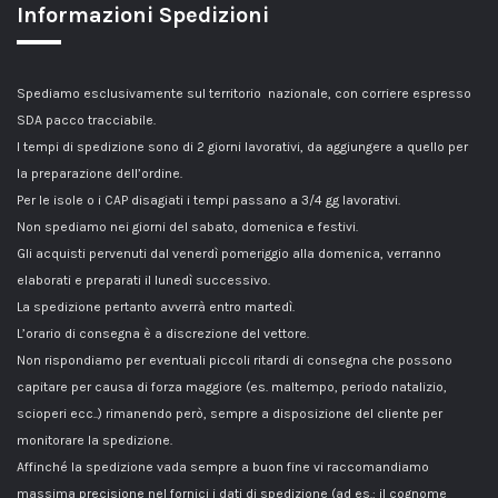
Informazioni Spedizioni
Spediamo esclusivamente sul territorio nazionale, con corriere espresso
SDA pacco tracciabile.
I tempi di spedizione sono di 2 giorni lavorativi, da aggiungere a quello per
la preparazione dell’ordine.
Per le isole o i CAP disagiati i tempi passano a 3/4 gg lavorativi.
Non spediamo nei giorni del sabato, domenica e festivi.
Gli acquisti pervenuti dal venerdì pomeriggio alla domenica, verranno
elaborati e preparati il lunedì successivo.
La spedizione pertanto avverrà entro martedì.
L’orario di consegna è a discrezione del vettore.
Non rispondiamo per eventuali piccoli ritardi di consegna che possono
capitare per causa di forza maggiore (es. maltempo, periodo natalizio,
scioperi ecc..) rimanendo però, sempre a disposizione del cliente per
monitorare la spedizione.
Affinché la spedizione vada sempre a buon fine vi raccomandiamo
massima precisione nel fornici i dati di spedizione (ad es.: il cognome