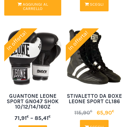
AGGIUNGI AL
SCEGLI
CARRELLO
In offerta!
In offerta!
GUANTONE LEONE
STIVALETTO DA BOXE
SPORT GN047 SHOK
LEONE SPORT CL186
10/12/14/16OZ
€
€
115,90
65,90
€
€
71,91
–
85,41