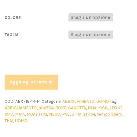
COLORE
TAGLIA
Aggiungi al carrello
COD:
ABX718-1-1-1-1
Categorie:
ABBIGLIAMENTO
,
UOMO
Tag:
ABBIGLIAMENTO
,
abx734
,
BOXE
,
CANOTTA
,
DNA
,
KICK
,
LEONE
1947
,
MMA
,
MUAY THAI
,
NERO
,
PALESTRA
,
stripe
,
tempo libero
,
THAI
,
UOMO