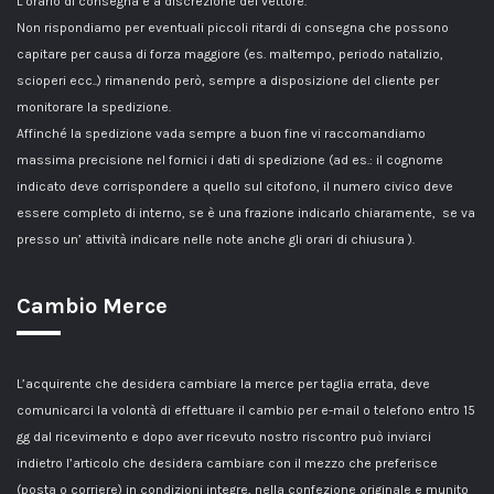
L’orario di consegna è a discrezione del vettore.
Non rispondiamo per eventuali piccoli ritardi di consegna che possono
capitare per causa di forza maggiore (es. maltempo, periodo natalizio,
scioperi ecc..) rimanendo però, sempre a disposizione del cliente per
monitorare la spedizione.
Affinché la spedizione vada sempre a buon fine vi raccomandiamo
massima precisione nel fornici i dati di spedizione (ad es.: il cognome
indicato deve corrispondere a quello sul citofono, il numero civico deve
essere completo di interno, se è una frazione indicarlo chiaramente, se va
presso un’ attività indicare nelle note anche gli orari di chiusura ).
Cambio Merce
L’acquirente che desidera cambiare la merce per taglia errata, deve
comunicarci la volontà di effettuare il cambio per e-mail o telefono entro 15
gg dal ricevimento e dopo aver ricevuto nostro riscontro può inviarci
indietro l’articolo che desidera cambiare con il mezzo che preferisce
(posta o corriere) in condizioni integre, nella confezione originale e munito