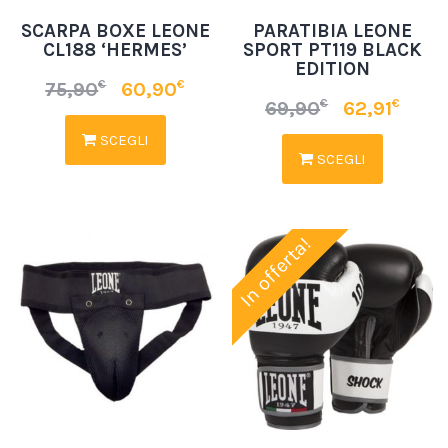
SCARPA BOXE LEONE
PARATIBIA LEONE
CL188 ‘HERMES’
SPORT PT119 BLACK
EDITION
€
€
75,90
60,90
€
€
69,90
62,91
SCEGLI
SCEGLI
In offerta!