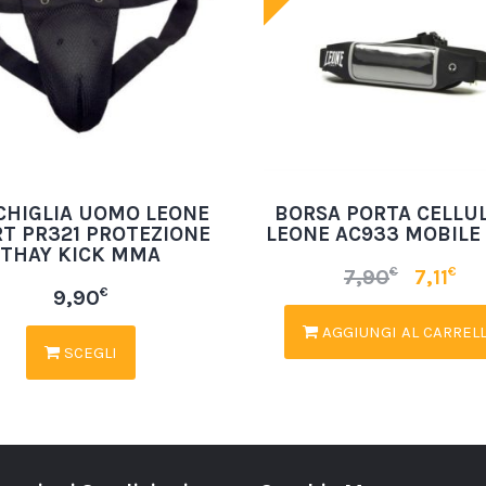
CHIGLIA UOMO LEONE
BORSA PORTA CELLU
T PR321 PROTEZIONE
LEONE AC933 MOBILE
THAY KICK MMA
€
€
7,90
7,11
€
9,90
AGGIUNGI AL CARREL
SCEGLI