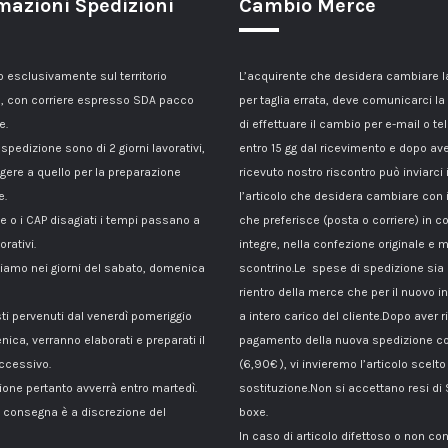
mazioni Spedizioni
Cambio Merce
esclusivamente sul territorio
L’acquirente che desidera cambiare 
, con corriere espresso SDA pacco
per taglia errata, deve comunicarci la
e.
di effettuare il cambio per e-mail o te
 spedizione sono di 2 giorni lavorativi,
entro 15 gg dal ricevimento e dopo av
gere a quello per la preparazione
ricevuto nostro riscontro può inviarci 
e.
l’articolo che desidera cambiare con 
le o i CAP disagiati i tempi passano a
che preferisce (posta o corriere) in c
orativi.
integre, nella confezione originale e m
amo nei giorni del sabato, domenica
scontrino.Le spese di spedizione sia p
rientro della merce che per il nuovo i
sti pervenuti dal venerdì pomeriggio
a intero carico del cliente.Dopo aver ri
nica, verranno elaborati e preparati il
pagamento della nuova spedizione co
ccessivo.
(6,90€ ), vi invieremo l’articolo scelto
ione pertanto avverrà entro martedì.
sostituzione.Non si accettano resi di
di consegna è a discrezione del
boxe.
In caso di articolo difettoso o non c