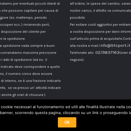
ndiamo per eventuali piccoli ritardi di
all’ordine, le spese del cambio, sara
 che possono capitare per causa di
nostro carico, il difetto va comunicato
giore (es. maltempo, periodo
possibile.
 scioperi ecc..) rimanendo però,
Per evitare costi aggiuntivi per entra
disposizione del cliente per
a vostra disposizione per darvi inform
e la spedizione.
sull’articolo prima di acquistarlo.Cont
info@btsport.it
la spedizione vada sempre a buon
alla nostra e-mail
02/9837163
raccomandiamo massima precisione
Telefonate allo
(orari d
 i dati di spedizione (ad es.: il
negozio).
ndicato deve corrispondere a quello
ono, il numero civico deve essere
di interno, se è una frazione indicarlo
te, se va presso un’ attività indicare
 anche gli orari di chiusura ).
 cookie necessari al funzionamento ed utili alle finalità illustrate nella 
banner, scorrendo questa pagina, cliccando su un link o proseguendo la 
Ok