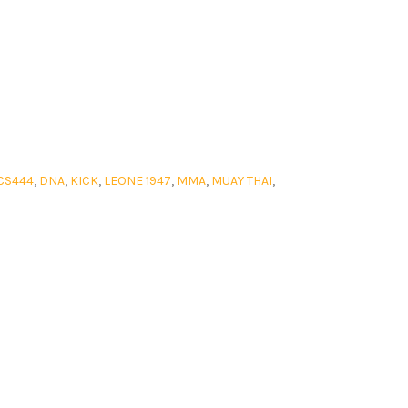
CS444
,
DNA
,
KICK
,
LEONE 1947
,
MMA
,
MUAY THAI
,