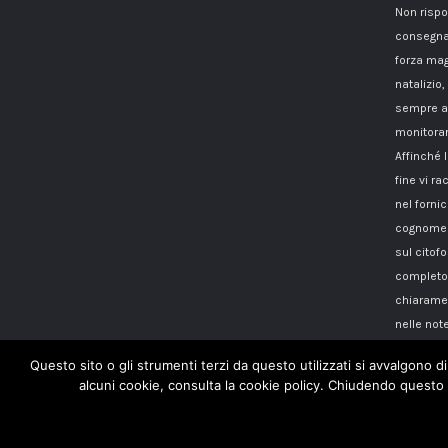
Non rispo
consegna
forza mag
natalizio,
sempre a 
monitorar
Affinché 
fine vi 
nel fornici
cognome i
sul citof
completo 
chiaramen
nelle note
Questo sito o gli strumenti terzi da questo utilizzati si avvalgono di
alcuni cookie, consulta la cookie policy. Chiudendo questo 