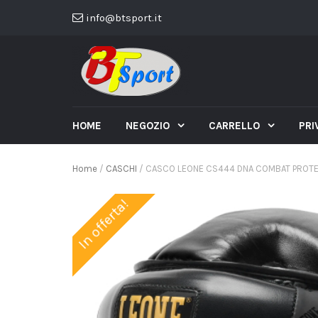
info@btsport.it
HOME
NEGOZIO
CARRELLO
PRI
Home
/
CASCHI
/ CASCO LEONE CS444 DNA COMBAT PROTEZ
In offerta!