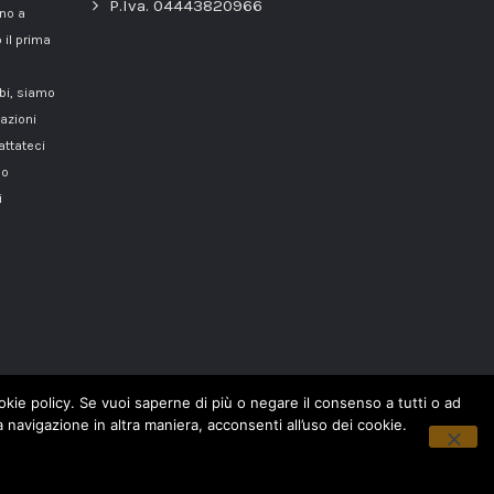
P.Iva. 04443820966
nno a
 il prima
mbi, siamo
azioni
attateci
o
i
cookie policy. Se vuoi saperne di più o negare il consenso a tutti o ad
navigazione in altra maniera, acconsenti all’uso dei cookie.
Copyright © 2018