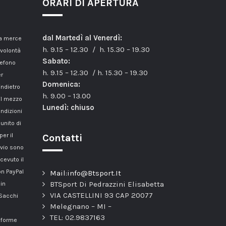
ORARI DI APERTURA
dal Martedì al Venerdì:
la merce
h. 9.15 – 12.30 / h. 15.30 – 19.30
 volontà
Sabato:
lefono
h. 9.15 – 12.30 / h. 15.30 – 19.30
er
Domenica:
indietro
h. 9.00 – 13.00
il mezzo
Lunedì: chiuso
ondizioni
unito di
er il
Contatti
nvio sono
cevuto il
n PayPal
Mail:info@Btsport.It
BTSport Di Pedrazzini Elisabetta
 in
VIA CASTELLINI 93 CAP 20077
 Sacchi
Melegnano – MI –
TEL: 02.9837163
onforme