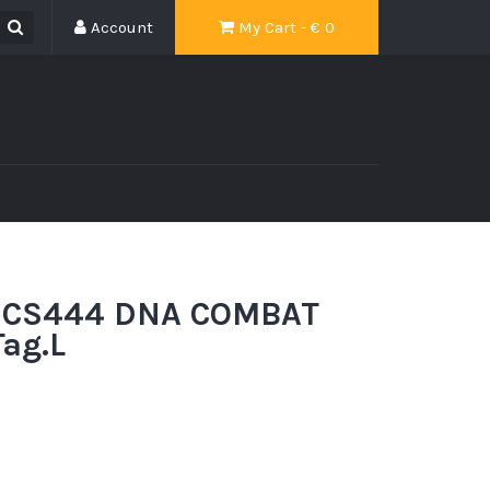
Account
My Cart - €
0
 CS444 DNA COMBAT
ag.L