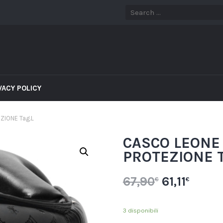
VACY POLICY
IONE Tag.L
CASCO LEONE
PROTEZIONE T
67,90
61,11
€
€
3 disponibili