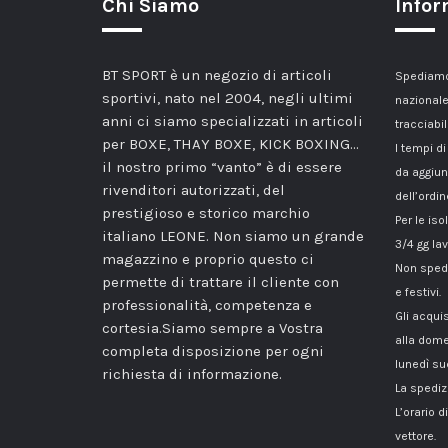
Chi Siamo
Infor
BT SPORT è un negozio di articoli
Spediamo 
sportivi, nato nel 2004, negli ultimi
nazionale
anni ci siamo specializzati in articoli
tracciabil
per BOXE, THAY BOXE, KICK BOXING…
I tempi di
il nostro primo “vanto” è di essere
da aggiun
rivenditori autorizzati, del
dell’ordin
prestigioso e storico marchio
Per le iso
italiano LEONE. Non siamo un grande
3/4 gg lav
magazzino e proprio questo ci
Non spedi
permette di trattare il cliente con
e festivi.
professionalità, competenza e
Gli acqui
cortesia.Siamo sempre a Vostra
alla dome
completa disposizione per ogni
lunedì su
richiesta di informazione.
La spediz
L’orario 
vettore.