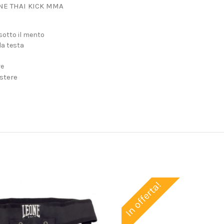
NE THAI KICK MMA
sotto il mento
la testa
re
stere
In offerta!