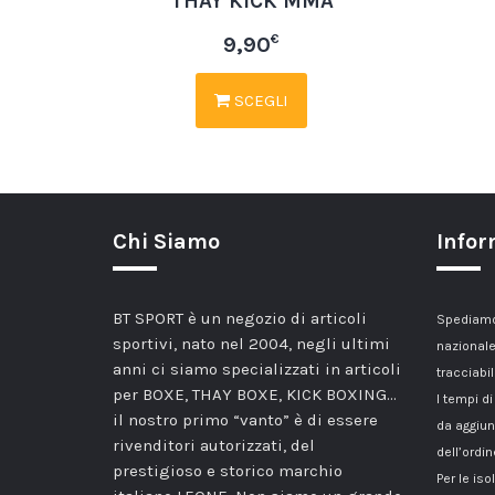
THAY KICK MMA
€
9,90
SCEGLI
Chi Siamo
Infor
BT SPORT è un negozio di articoli
Spediamo 
sportivi, nato nel 2004, negli ultimi
nazionale
anni ci siamo specializzati in articoli
tracciabil
per BOXE, THAY BOXE, KICK BOXING…
I tempi di
il nostro primo “vanto” è di essere
da aggiun
rivenditori autorizzati, del
dell’ordin
prestigioso e storico marchio
Per le iso