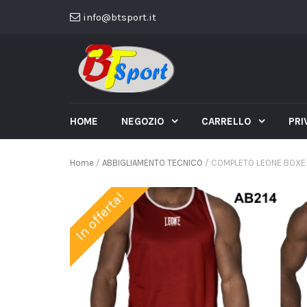
info@btsport.it
HOME
NEGOZIO
CARRELLO
PRI
Home
/
ABBIGLIAMENTO TECNICO
/ COMPLETO LEONE BOXE 
In offerta!