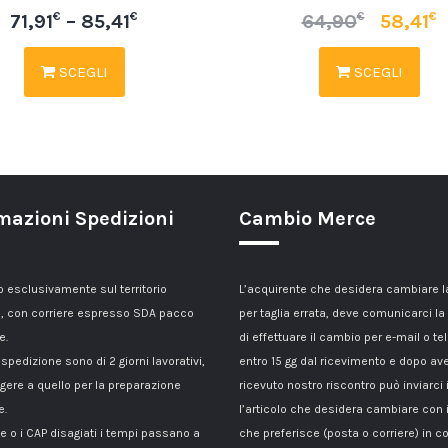
€
€
€
€
71,91
–
85,41
64,90
58,41
SCEGLI
SCEGLI
mazioni Spedizioni
Cambio Merce
esclusivamente sul territorio
L’acquirente che desidera cambiare 
, con corriere espresso SDA pacco
per taglia errata, deve comunicarci la
e.
di effettuare il cambio per e-mail o te
 spedizione sono di 2 giorni lavorativi,
entro 15 gg dal ricevimento e dopo av
gere a quello per la preparazione
ricevuto nostro riscontro può inviarci 
e.
l’articolo che desidera cambiare con 
le o i CAP disagiati i tempi passano a
che preferisce (posta o corriere) in c