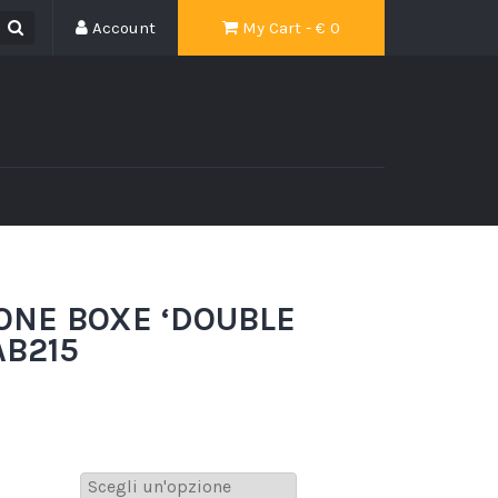
Account
My Cart - €
0
ONE BOXE ‘DOUBLE
AB215