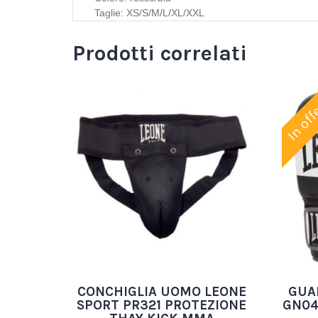
Taglie: XS/S/M/L/XL/XXL
Prodotti correlati
In off
CONCHIGLIA UOMO LEONE
GUA
SPORT PR321 PROTEZIONE
GN04