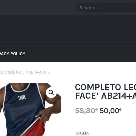
VACY POLICY
‘DOUBLE FACE’ AB214+AB215
COMPLETO LE
FACE’ AB214+
58,80
50,00
€
€
TAGLIA