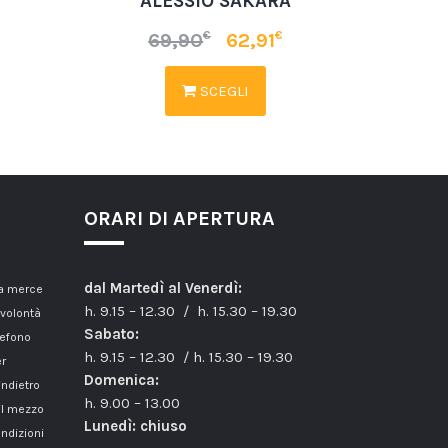
ALESSIO SAKARA
€
€
69,90
62,91
SCEGLI
ORARI DI APERTURA
dal Martedì al Venerdì:
la merce
h. 9.15 – 12.30 / h. 15.30 – 19.30
 volontà
Sabato:
lefono
h. 9.15 – 12.30 / h. 15.30 – 19.30
er
Domenica:
indietro
h. 9.00 – 13.00
il mezzo
Lunedì: chiuso
ondizioni