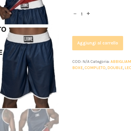
Aggiungi al carrello
COD:
N/A
Categoria:
ABBIGLIA
BOXE
,
COMPLETO
,
DOUBLE
,
LE