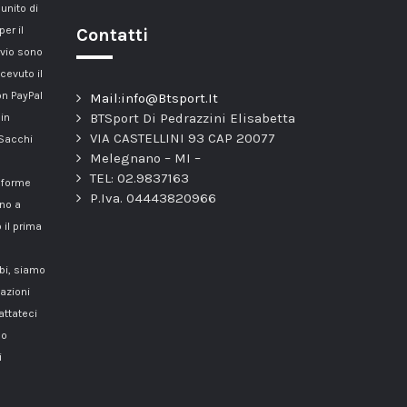
unito di
er il
Contatti
nvio sono
cevuto il
n PayPal
Mail:info@Btsport.It
BTSport Di Pedrazzini Elisabetta
 in
VIA CASTELLINI 93 CAP 20077
 Sacchi
Melegnano – MI –
TEL: 02.9837163
onforme
P.Iva. 04443820966
nno a
 il prima
mbi, siamo
azioni
attateci
o
i