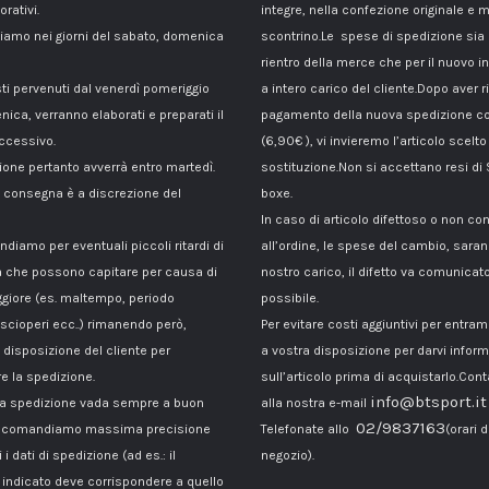
orativi.
integre, nella confezione originale e m
amo nei giorni del sabato, domenica
scontrino.Le spese di spedizione sia p
rientro della merce che per il nuovo i
sti pervenuti dal venerdì pomeriggio
a intero carico del cliente.Dopo aver ri
nica, verranno elaborati e preparati il
pagamento della nuova spedizione co
ccessivo.
(6,90€ ), vi invieremo l’articolo scelto
ione pertanto avverrà entro martedì.
sostituzione.Non si accettano resi di
di consegna è a discrezione del
boxe.
In caso di articolo difettoso o non c
ndiamo per eventuali piccoli ritardi di
all’ordine, le spese del cambio, sara
 che possono capitare per causa di
nostro carico, il difetto va comunicato
giore (es. maltempo, periodo
possibile.
 scioperi ecc..) rimanendo però,
Per evitare costi aggiuntivi per entra
disposizione del cliente per
a vostra disposizione per darvi inform
e la spedizione.
sull’articolo prima di acquistarlo.Cont
info@btsport.it
la spedizione vada sempre a buon
alla nostra e-mail
02/9837163
raccomandiamo massima precisione
Telefonate allo
(orari d
 i dati di spedizione (ad es.: il
negozio).
ndicato deve corrispondere a quello