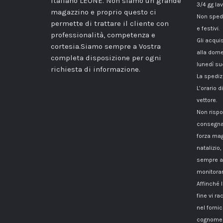
italiano LEONE. Non siamo un grande
3/4 gg lav
magazzino e proprio questo ci
Non spedi
permette di trattare il cliente con
e festivi.
professionalità, competenza e
Gli acqui
cortesia.Siamo sempre a Vostra
alla dome
completa disposizione per ogni
lunedì su
richiesta di informazione.
La spediz
L’orario 
vettore.
Non rispo
consegna
forza mag
natalizio,
sempre a 
monitorar
Affinché 
fine vi 
nel fornici
cognome i