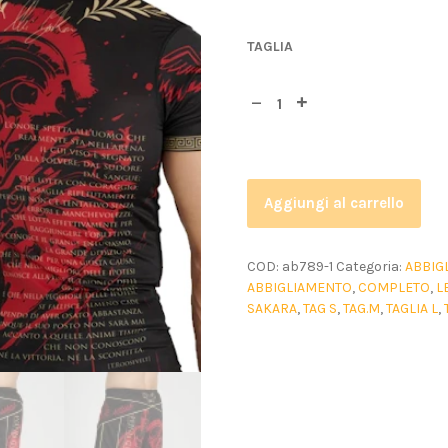
TAGLIA
Aggiungi al carrello
COD:
ab789-1
Categoria:
ABBIG
ABBIGLIAMENTO
,
COMPLETO
,
L
SAKARA
,
TAG S
,
TAG.M
,
TAGLIA L
,