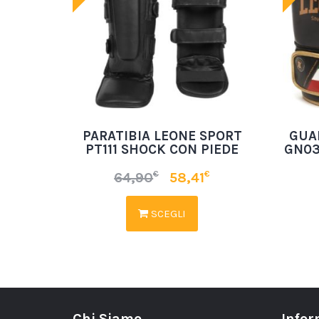
PARATIBIA LEONE SPORT
GUA
PT111 SHOCK CON PIEDE
GN03
€
€
64,90
58,41
SCEGLI
Chi Siamo
Infor