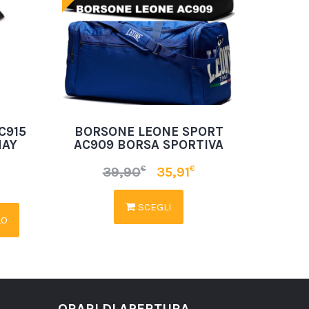
C915
BORSONE LEONE SPORT
HAY
AC909 BORSA SPORTIVA
€
€
39,90
35,91
SCEGLI
LO
ORARI DI APERTURA