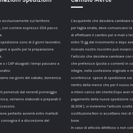
esclusivamente sul territorio
L’acquirente che desidera cambiare 
, con corriere espresso SDA pacco
per taglia errata, deve comunicarci la
e.
di effettuare il cambio per e-mail o te
 spedizione sono di 2 giorni lavorativi,
entro 15 gg dal ricevimento e dopo av
gere a quello per la preparazione
ricevuto nostro riscontro può inviarci 
e.
l’articolo che desidera cambiare con 
le o i CAP disagiati i tempi passano a
che preferisce (posta o corriere) in c
orativi.
integre, nella confezione originale e m
amo nei giorni del sabato, domenica
scontrino.Le spese di spedizione sia p
rientro della merce che per il nuovo i
sti pervenuti dal venerdì pomeriggio
a intero carico del cliente.Dopo aver ri
nica, verranno elaborati e preparati il
pagamento della nuova spedizione co
ccessivo.
(6,90€ ), vi invieremo l’articolo scelto
ione pertanto avverrà entro martedì.
sostituzione.Non si accettano resi di
di consegna è a discrezione del
boxe.
In caso di articolo difettoso o non c