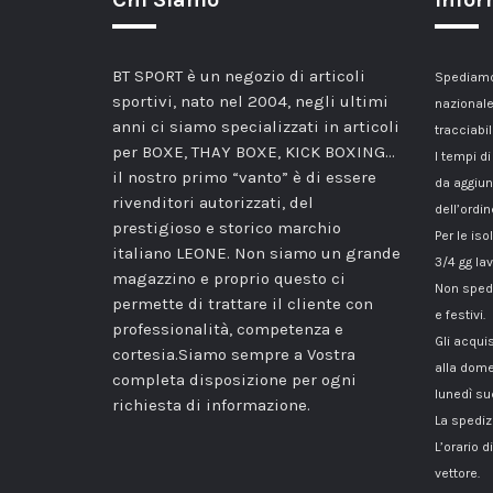
BT SPORT è un negozio di articoli
Spediamo 
sportivi, nato nel 2004, negli ultimi
nazionale
anni ci siamo specializzati in articoli
tracciabil
per BOXE, THAY BOXE, KICK BOXING…
I tempi di
il nostro primo “vanto” è di essere
da aggiun
rivenditori autorizzati, del
dell’ordin
prestigioso e storico marchio
Per le iso
italiano LEONE. Non siamo un grande
3/4 gg lav
magazzino e proprio questo ci
Non spedi
permette di trattare il cliente con
e festivi.
professionalità, competenza e
Gli acqui
cortesia.Siamo sempre a Vostra
alla dome
completa disposizione per ogni
lunedì su
richiesta di informazione.
La spediz
L’orario 
vettore.