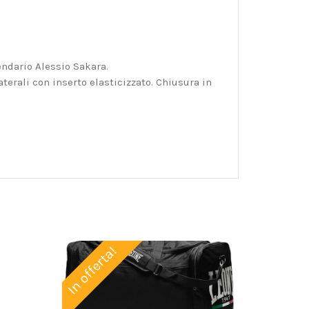
endario Alessio Sakara.
terali con inserto elasticizzato. Chiusura in
In offerta!