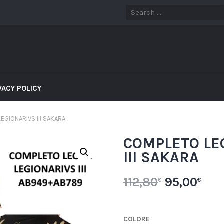
VACY POLICY
EGIONARIVS III SAKARA
COMPLETO LE
III SAKARA
112,80
95,00
€
€
COLORE