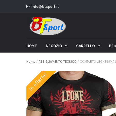
info@btsport.it
HOME
NEGOZIO
CARRELLO
PRI
Home
/
ABBIGLIAMENTO TECNICO
/ COMPLETO LEONE MMA L
In offerta!