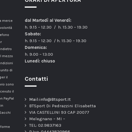
dal Martedì al Venerdì:
la merce
h. 9.15 – 12.30 / h. 15.30 – 19.30
 volontà
Sabato:
lefono
h. 9.15 – 12.30 / h. 15.30 – 19.30
er
Domenica:
indietro
h. 9.00 – 13.00
il mezzo
Lunedì: chiuso
ondizioni
unito di
er il
Contatti
nvio sono
cevuto il
n PayPal
Mail:info@Btsport.It
BTSport Di Pedrazzini Elisabetta
 in
VIA CASTELLINI 93 CAP 20077
 Sacchi
Melegnano – MI –
TEL: 02.9837163
onforme
P.Iva. 04443820966