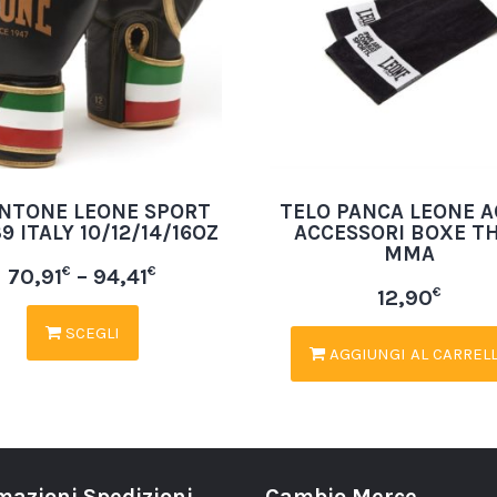
NTONE LEONE SPORT
TELO PANCA LEONE A
9 ITALY 10/12/14/16OZ
ACCESSORI BOXE T
MMA
€
€
70,91
–
94,41
€
12,90
SCEGLI
AGGIUNGI AL CARREL
mazioni Spedizioni
Cambio Merce