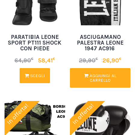
PARATIBIA LEONE
ASCIUGAMANO
SPORT PT111 SHOCK
PALESTRA LEONE
CON PIEDE
1947 AC916
€
€
€
€
64,90
58,41
29,90
26,90
SCEGLI
AGGIUNGI AL
CARRELLO
In offerta!
In offerta!