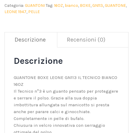
Categoria:
GUANTONI
Tag:
16OZ
,
bianco
,
BOXE
,
GN113
,
GUANTONE
,
LEONE 1947
,
PELLE
Descrizione
Recensioni (0)
Descrizione
GUANTONE BOXE LEONE GN113 IL TECNICO BIANCO
16OZ
Il Tecnico n°3 è un guanto pensato per proteggere
e serrare il polso. Grazie alla sua doppia
imbottitura allungata sul manicotto si presta
anche per parare calci e ginocchiate.
Completamente in pelle di bufalo.
Chiusura in velcro innovativa con serraggio
ottimale del polso.