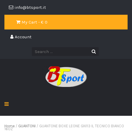
info@btsport.it
My Cart - €
0
Account
Home
/
GUANTONI
/ GUANTONE BOXE LEONE GN113 IL TECNICO BIANCO
16OZ