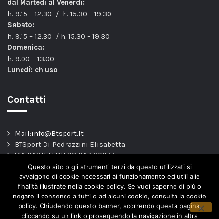
dal Martedì al Venerdì:
h. 9.15 – 12.30 / h. 15.30 – 19.30
Sabato:
h. 9.15 – 12.30 / h. 15.30 – 19.30
Domenica:
h. 9.00 – 13.00
Lunedì: chiuso
Contatti
Mail:info@Btsport.It
BTSport Di Pedrazzini Elisabetta
VIA CASTELLINI 93 CAP 20077
Melegnano – MI –
Questo sito o gli strumenti terzi da questo utilizzati si
TEL: 02.9837163
avvalgono di cookie necessari al funzionamento ed utili alle
finalità illustrate nella cookie policy. Se vuoi saperne di più o
P.Iva. 04443820966
negare il consenso a tutti o ad alcuni cookie, consulta la cookie
policy. Chiudendo questo banner, scorrendo questa pagina,
cliccando su un link o proseguendo la navigazione in altra