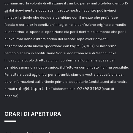
comunicarci la volontà di effettuare il cambio per e-mail o telefono entro 15
gg dal ricevimento e dopo aver ricevuto nostro riscontro può inviarci
indietro l’articolo che desidera cambiare con il mezzo che preferisce
(posta o corriere) in condizioni integre, nella confezione originale e munito
di scontrino.Le spese di spedizione sia per il rientro della merce che per il
nuovo invio sono a intero carico del cliente.Dopo aver ricevuto il
pagamento della nuova spedizione con PayPal (6,90€ ), vi invieremo
l’articolo scelto in sostituzione.Non si accettano resi di Sacchi boxe.
In caso di articolo difettoso o non conforme all’ordine, le spese del
cambio, saranno a nostro carico, il difetto va comunicato il prima possibile.
Per evitare costi aggiuntivi per entrambi, siamo a vostra disposizione per
darvi informazioni sull’articolo prima di acquistarlo.Contattateci alla nostra
info@btsport.it
02/9837163
e-mail
o Telefonate allo
(orari di
negozio).
ORARI DI APERTURA