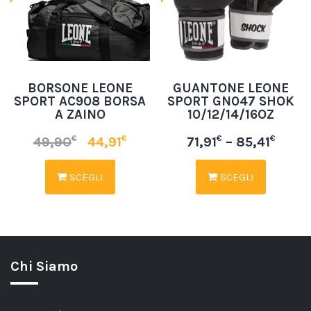
BORSONE LEONE
GUANTONE LEONE
SPORT AC908 BORSA
SPORT GN047 SHOK
A ZAINO
10/12/14/16OZ
€
€
€
€
49,90
44,91
71,91
–
85,41
SCEGLI
SCEGLI
Chi Siamo