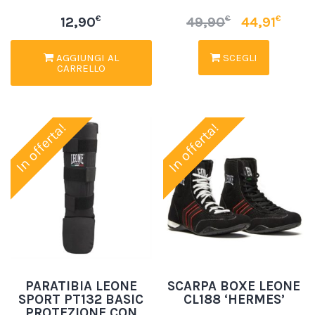
€
€
€
12,90
49,90
44,91
AGGIUNGI AL
SCEGLI
CARRELLO
In offerta!
In offerta!
PARATIBIA LEONE
SCARPA BOXE LEONE
SPORT PT132 BASIC
CL188 ‘HERMES’
PROTEZIONE CON