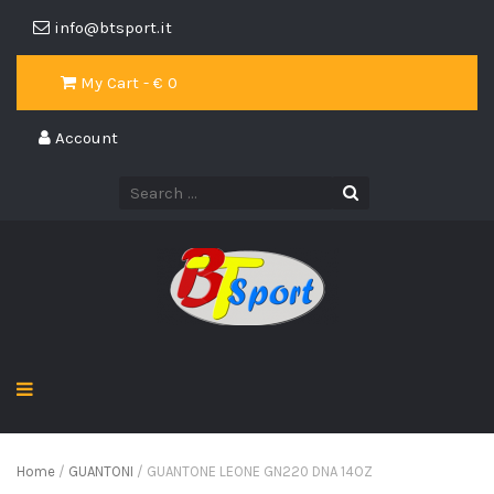
info@btsport.it
My Cart - €
0
Account
Home
/
GUANTONI
/ GUANTONE LEONE GN220 DNA 14OZ