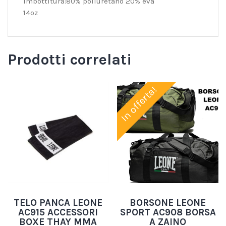
Imbottitura:80% poliuretano 20% eva
14oz
Prodotti correlati
In offerta!
TELO PANCA LEONE
BORSONE LEONE
AC915 ACCESSORI
SPORT AC908 BORSA
BOXE THAY MMA
A ZAINO