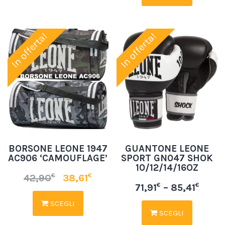
In offerta!
In offerta!
BORSONE LEONE 1947
GUANTONE LEONE
AC906 ‘CAMOUFLAGE’
SPORT GN047 SHOK
10/12/14/16OZ
€
€
42,90
38,61
€
€
71,91
–
85,41
SCEGLI
SCEGLI