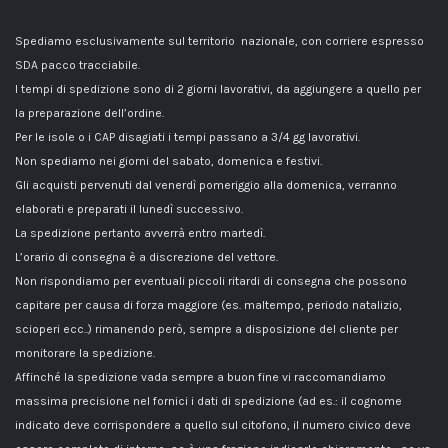
Spediamo esclusivamente sul territorio nazionale, con corriere espresso
SDA pacco tracciabile.
I tempi di spedizione sono di 2 giorni lavorativi, da aggiungere a quello per
la preparazione dell’ordine.
Per le isole o i CAP disagiati i tempi passano a 3/4 gg lavorativi.
Non spediamo nei giorni del sabato, domenica e festivi.
Gli acquisti pervenuti dal venerdì pomeriggio alla domenica, verranno
elaborati e preparati il lunedì successivo.
La spedizione pertanto avverrà entro martedì.
L’orario di consegna è a discrezione del vettore.
Non rispondiamo per eventuali piccoli ritardi di consegna che possono
capitare per causa di forza maggiore (es. maltempo, periodo natalizio,
scioperi ecc..) rimanendo però, sempre a disposizione del cliente per
monitorare la spedizione.
Affinché la spedizione vada sempre a buon fine vi raccomandiamo
massima precisione nel fornici i dati di spedizione (ad es.: il cognome
indicato deve corrispondere a quello sul citofono, il numero civico deve