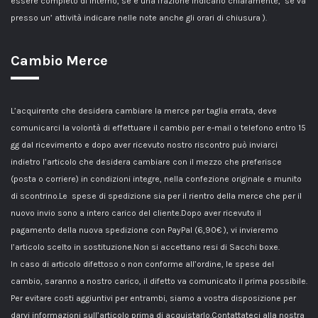
essere completo di interno, se è una frazione indicarlo chiaramente, se va
presso un’ attività indicare nelle note anche gli orari di chiusura ).
Cambio Merce
L’acquirente che desidera cambiare la merce per taglia errata, deve
comunicarci la volontà di effettuare il cambio per e-mail o telefono entro 15
gg dal ricevimento e dopo aver ricevuto nostro riscontro può inviarci
indietro l’articolo che desidera cambiare con il mezzo che preferisce
(posta o corriere) in condizioni integre, nella confezione originale e munito
di scontrino.Le spese di spedizione sia per il rientro della merce che per il
nuovo invio sono a intero carico del cliente.Dopo aver ricevuto il
pagamento della nuova spedizione con PayPal (6,90€ ), vi invieremo
l’articolo scelto in sostituzione.Non si accettano resi di Sacchi boxe.
In caso di articolo difettoso o non conforme all’ordine, le spese del
cambio, saranno a nostro carico, il difetto va comunicato il prima possibile.
Per evitare costi aggiuntivi per entrambi, siamo a vostra disposizione per
darvi informazioni sull’articolo prima di acquistarlo.Contattateci alla nostra