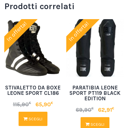
Prodotti correlati
In offerta!
In offerta!
STIVALETTO DA BOXE
PARATIBIA LEONE
LEONE SPORT CL186
SPORT PT119 BLACK
EDITION
€
€
115,90
65,90
€
€
69,90
62,91
SCEGLI
SCEGLI