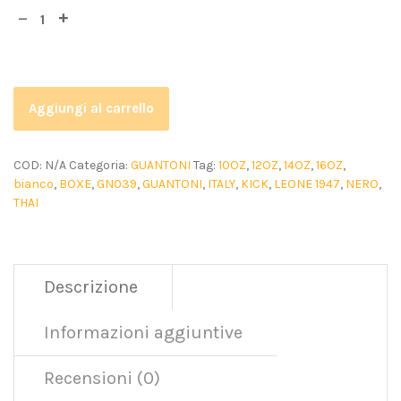
Aggiungi al carrello
COD:
N/A
Categoria:
GUANTONI
Tag:
10OZ
,
12OZ
,
14OZ
,
16OZ
,
bianco
,
BOXE
,
GN039
,
GUANTONI
,
ITALY
,
KICK
,
LEONE 1947
,
NERO
,
THAI
Descrizione
Informazioni aggiuntive
Recensioni (0)