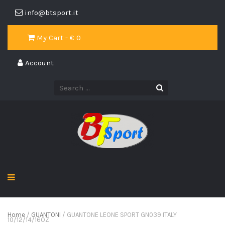
info@btsport.it
My Cart - €
0
Account
Home
/
GUANTONI
/ GUANTONE LEONE SPORT GN039 ITALY
10/12/14/16OZ