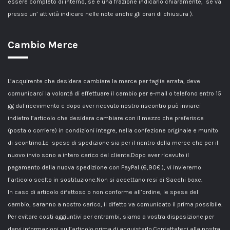
essere completo di interno, se è una frazione indicarlo chiaramente, se va
presso un’ attività indicare nelle note anche gli orari di chiusura ).
Cambio Merce
L’acquirente che desidera cambiare la merce per taglia errata, deve
comunicarci la volontà di effettuare il cambio per e-mail o telefono entro 15
gg dal ricevimento e dopo aver ricevuto nostro riscontro può inviarci
indietro l’articolo che desidera cambiare con il mezzo che preferisce
(posta o corriere) in condizioni integre, nella confezione originale e munito
di scontrino.Le spese di spedizione sia per il rientro della merce che per il
nuovo invio sono a intero carico del cliente.Dopo aver ricevuto il
pagamento della nuova spedizione con PayPal (6,90€ ), vi invieremo
l’articolo scelto in sostituzione.Non si accettano resi di Sacchi boxe.
In caso di articolo difettoso o non conforme all’ordine, le spese del
cambio, saranno a nostro carico, il difetto va comunicato il prima possibile.
Per evitare costi aggiuntivi per entrambi, siamo a vostra disposizione per
darvi informazioni sull’articolo prima di acquistarlo.Contattateci alla nostra