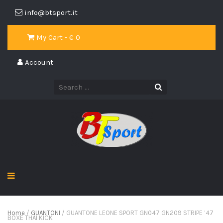
info@btsport.it
My Cart - €
0
Account
Home
/
GUANTONI
/ GUANTONE LEONE SPORT GN047 GN209 STRIPE ’47
BOXE THAI KICK