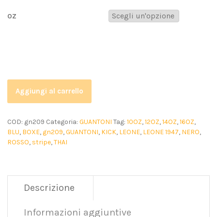
OZ
Aggiungi al carrello
COD:
gn209
Categoria:
GUANTONI
Tag:
10OZ
,
12OZ
,
14OZ
,
16OZ
,
BLU
,
BOXE
,
gn209
,
GUANTONI
,
KICK
,
LEONE
,
LEONE 1947
,
NERO
,
ROSSO
,
stripe
,
THAI
Descrizione
Informazioni aggiuntive