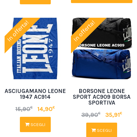
In offerta!
In offerta!
ASCIUGAMANO LEONE
BORSONE LEONE
1947 AC914
SPORT AC909 BORSA
SPORTIVA
€
€
15,90
14,90
€
€
39,90
35,91
SCEGLI
SCEGLI