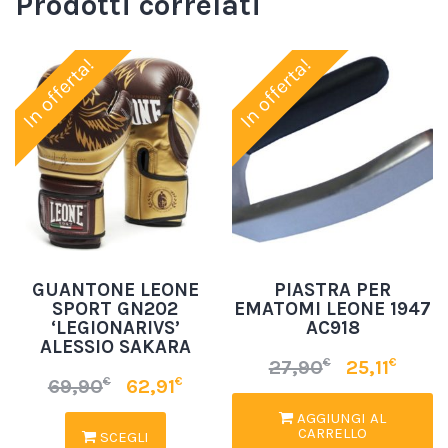
Prodotti correlati
In offerta!
In offerta!
GUANTONE LEONE
PIASTRA PER
SPORT GN202
EMATOMI LEONE 1947
‘LEGIONARIVS’
AC918
ALESSIO SAKARA
€
€
27,90
25,11
€
€
69,90
62,91
AGGIUNGI AL
CARRELLO
SCEGLI