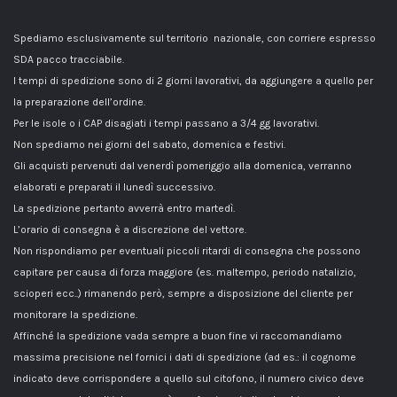
Spediamo esclusivamente sul territorio nazionale, con corriere espresso
SDA pacco tracciabile.
I tempi di spedizione sono di 2 giorni lavorativi, da aggiungere a quello per
la preparazione dell’ordine.
Per le isole o i CAP disagiati i tempi passano a 3/4 gg lavorativi.
Non spediamo nei giorni del sabato, domenica e festivi.
Gli acquisti pervenuti dal venerdì pomeriggio alla domenica, verranno
elaborati e preparati il lunedì successivo.
La spedizione pertanto avverrà entro martedì.
L’orario di consegna è a discrezione del vettore.
Non rispondiamo per eventuali piccoli ritardi di consegna che possono
capitare per causa di forza maggiore (es. maltempo, periodo natalizio,
scioperi ecc..) rimanendo però, sempre a disposizione del cliente per
monitorare la spedizione.
Affinché la spedizione vada sempre a buon fine vi raccomandiamo
massima precisione nel fornici i dati di spedizione (ad es.: il cognome
indicato deve corrispondere a quello sul citofono, il numero civico deve