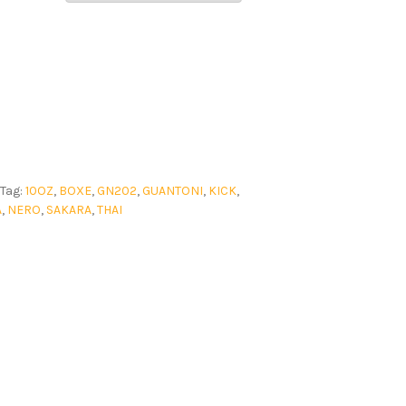
Tag:
10OZ
,
BOXE
,
GN202
,
GUANTONI
,
KICK
,
A
,
NERO
,
SAKARA
,
THAI