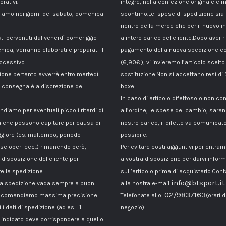
orativi.
integre, nella confezione originale e m
amo nei giorni del sabato, domenica
scontrino.Le spese di spedizione sia p
rientro della merce che per il nuovo i
sti pervenuti dal venerdì pomeriggio
a intero carico del cliente.Dopo aver ri
nica, verranno elaborati e preparati il
pagamento della nuova spedizione co
ccessivo.
(6,90€ ), vi invieremo l’articolo scelto
ione pertanto avverrà entro martedì.
sostituzione.Non si accettano resi di
di consegna è a discrezione del
boxe.
In caso di articolo difettoso o non c
ndiamo per eventuali piccoli ritardi di
all’ordine, le spese del cambio, sara
 che possono capitare per causa di
nostro carico, il difetto va comunicato
giore (es. maltempo, periodo
possibile.
 scioperi ecc..) rimanendo però,
Per evitare costi aggiuntivi per entra
disposizione del cliente per
a vostra disposizione per darvi inform
e la spedizione.
sull’articolo prima di acquistarlo.Cont
info@btsport.it
la spedizione vada sempre a buon
alla nostra e-mail
02/9837163
raccomandiamo massima precisione
Telefonate allo
(orari d
 i dati di spedizione (ad es.: il
negozio).
ndicato deve corrispondere a quello