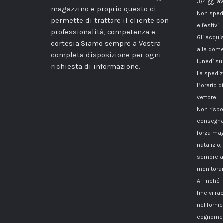
3/4 gg lav
magazzino e proprio questo ci
Non spedi
permette di trattare il cliente con
e festivi.
professionalità, competenza e
Gli acqui
cortesia.Siamo sempre a Vostra
alla dome
completa disposizione per ogni
lunedì su
richiesta di informazione.
La spediz
L’orario 
vettore.
Non rispo
consegna
forza mag
natalizio,
sempre a 
monitorar
Affinché 
fine vi 
nel fornici
cognome i