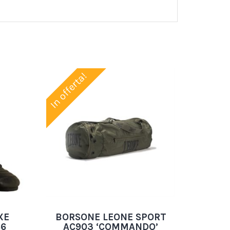
In offerta!
XE
BORSONE LEONE SPORT
86
AC903 ‘COMMANDO’