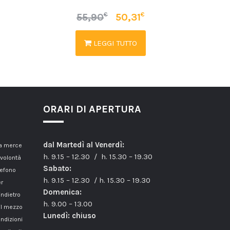
€
€
55,90
50,31
LEGGI TUTTO
ORARI DI APERTURA
dal Martedì al Venerdì:
la merce
h. 9.15 – 12.30 / h. 15.30 – 19.30
 volontà
Sabato:
lefono
h. 9.15 – 12.30 / h. 15.30 – 19.30
er
Domenica:
indietro
h. 9.00 – 13.00
il mezzo
Lunedì: chiuso
ondizioni