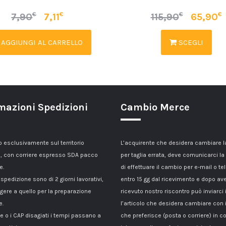
€
€
€
€
7,90
7,11
115,90
65,90
AGGIUNGI AL CARRELLO
SCEGLI
mazioni Spedizioni
Cambio Merce
esclusivamente sul territorio
L’acquirente che desidera cambiare 
, con corriere espresso SDA pacco
per taglia errata, deve comunicarci la
e.
di effettuare il cambio per e-mail o te
 spedizione sono di 2 giorni lavorativi,
entro 15 gg dal ricevimento e dopo av
gere a quello per la preparazione
ricevuto nostro riscontro può inviarci 
e.
l’articolo che desidera cambiare con 
le o i CAP disagiati i tempi passano a
che preferisce (posta o corriere) in c