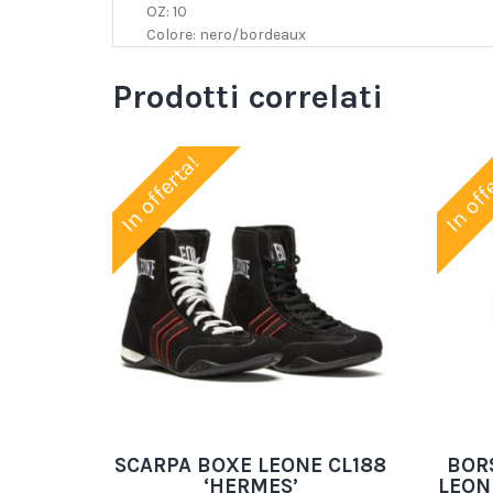
OZ: 10
Colore: nero/bordeaux
Prodotti correlati
In offerta!
In off
SCARPA BOXE LEONE CL188
BOR
‘HERMES’
LEON