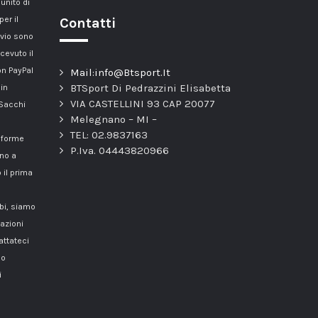
unito di
er il
Contatti
nvio sono
cevuto il
n PayPal
Mail:info@Btsport.It
BTSport Di Pedrazzini Elisabetta
 in
VIA CASTELLINI 93 CAP 20077
 Sacchi
Melegnano – MI –
TEL: 02.9837163
onforme
P.Iva. 04443820966
nno a
 il prima
mbi, siamo
azioni
attateci
o
i