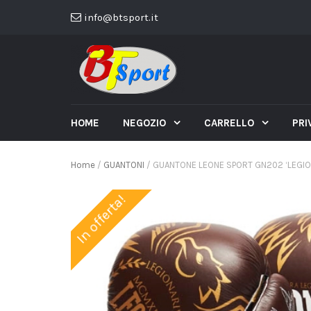
info@btsport.it
HOME
NEGOZIO
CARRELLO
PRI
Home
/
GUANTONI
/ GUANTONE LEONE SPORT GN202 ‘LEGIO
In offerta!