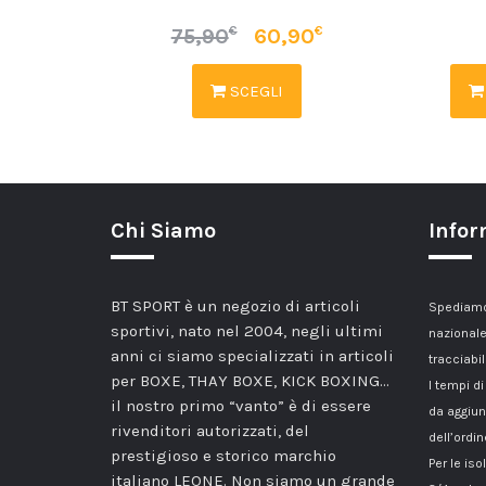
€
€
75,90
60,90
SCEGLI
Chi Siamo
Infor
BT SPORT è un negozio di articoli
Spediamo 
sportivi, nato nel 2004, negli ultimi
nazionale
anni ci siamo specializzati in articoli
tracciabil
per BOXE, THAY BOXE, KICK BOXING…
I tempi di
il nostro primo “vanto” è di essere
da aggiun
rivenditori autorizzati, del
dell’ordin
prestigioso e storico marchio
Per le iso
italiano LEONE. Non siamo un grande