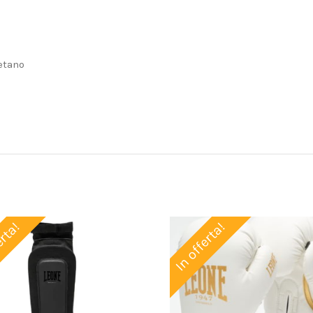
etano
erta!
In offerta!