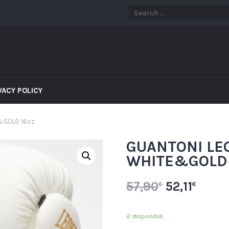
VACY POLICY
&GOLD 16oz
GUANTONI LE
WHITE&GOLD 
57,90
52,11
€
€
2 disponibili