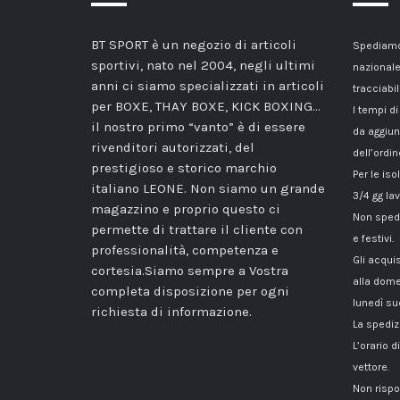
BT SPORT è un negozio di articoli
Spediamo 
sportivi, nato nel 2004, negli ultimi
nazionale
anni ci siamo specializzati in articoli
tracciabil
per BOXE, THAY BOXE, KICK BOXING…
I tempi di
il nostro primo “vanto” è di essere
da aggiun
rivenditori autorizzati, del
dell’ordin
prestigioso e storico marchio
Per le iso
italiano LEONE. Non siamo un grande
3/4 gg lav
magazzino e proprio questo ci
Non spedi
permette di trattare il cliente con
e festivi.
professionalità, competenza e
Gli acqui
cortesia.Siamo sempre a Vostra
alla dome
completa disposizione per ogni
lunedì su
richiesta di informazione.
La spediz
L’orario 
vettore.
Non rispo