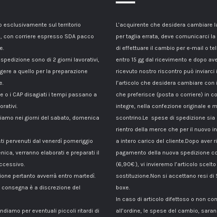
esclusivamente sul territorio
L’acquirente che desidera cambiare 
, con corriere espresso SDA pacco
per taglia errata, deve comunicarci la
e.
di effettuare il cambio per e-mail o te
 spedizione sono di 2 giorni lavorativi,
entro 15 gg dal ricevimento e dopo av
gere a quello per la preparazione
ricevuto nostro riscontro può inviarci 
e.
l’articolo che desidera cambiare con 
le o i CAP disagiati i tempi passano a
che preferisce (posta o corriere) in c
orativi.
integre, nella confezione originale e m
amo nei giorni del sabato, domenica
scontrino.Le spese di spedizione sia p
rientro della merce che per il nuovo i
sti pervenuti dal venerdì pomeriggio
a intero carico del cliente.Dopo aver ri
nica, verranno elaborati e preparati il
pagamento della nuova spedizione co
ccessivo.
(6,90€ ), vi invieremo l’articolo scelto
ione pertanto avverrà entro martedì.
sostituzione.Non si accettano resi di
di consegna è a discrezione del
boxe.
In caso di articolo difettoso o non c
ndiamo per eventuali piccoli ritardi di
all’ordine, le spese del cambio, sara