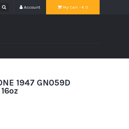
Account
My Cart - €
0
ONE 1947 GN059D
16oz