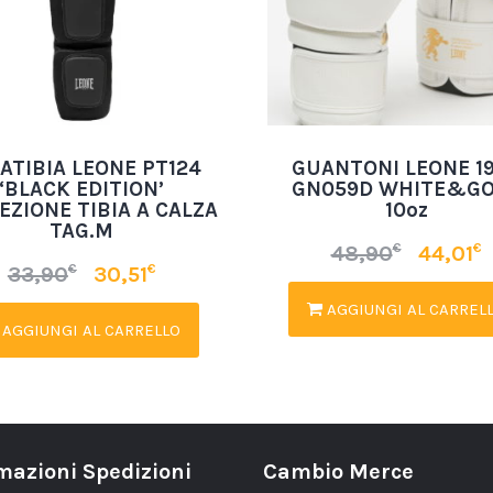
ATIBIA LEONE PT124
GUANTONI LEONE 1
‘BLACK EDITION’
GN059D WHITE&G
EZIONE TIBIA A CALZA
10oz
TAG.M
€
€
48,90
44,01
€
€
33,90
30,51
AGGIUNGI AL CARREL
AGGIUNGI AL CARRELLO
mazioni Spedizioni
Cambio Merce