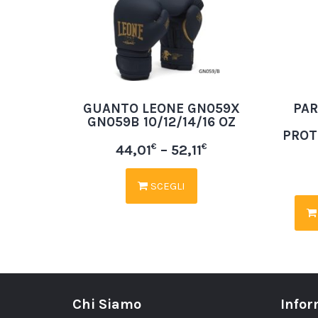
GUANTO LEONE GN059X
PAR
GN059B 10/12/14/16 OZ
PROT
€
€
44,01
–
52,11
SCEGLI
Chi Siamo
Infor