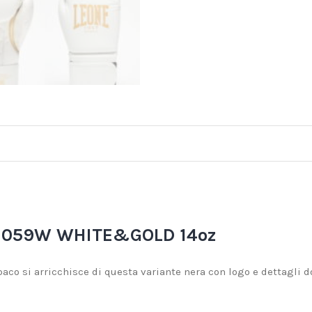
N059W WHITE&GOLD 14oz
paco si arricchisce di questa variante nera con logo e dettagli do