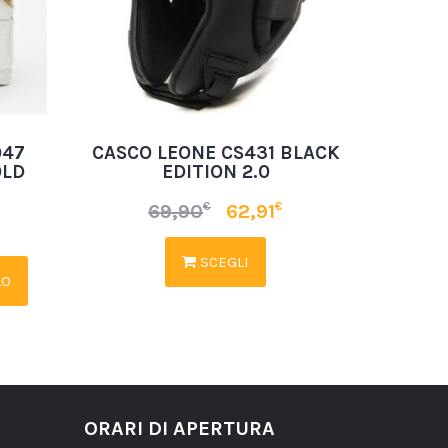
947
CASCO LEONE CS431 BLACK
OLD
EDITION 2.0
€
€
69,90
62,91
SCEGLI
LO
ORARI DI APERTURA