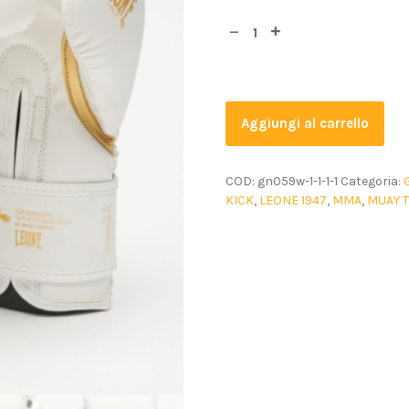
Aggiungi al carrello
COD:
gn059w-1-1-1-1
Categoria:
KICK
,
LEONE 1947
,
MMA
,
MUAY T