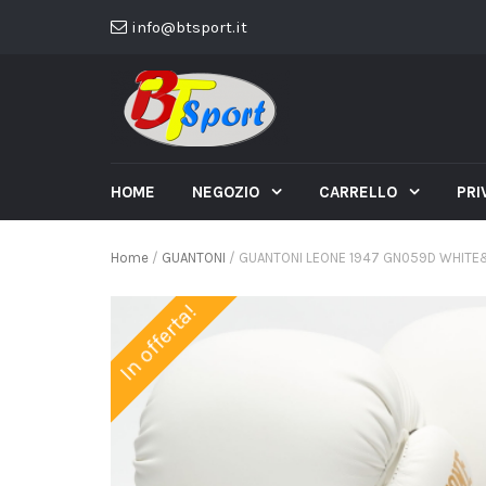
info@btsport.it
HOME
NEGOZIO
CARRELLO
PRI
Home
/
GUANTONI
/ GUANTONI LEONE 1947 GN059D WHITE
In offerta!