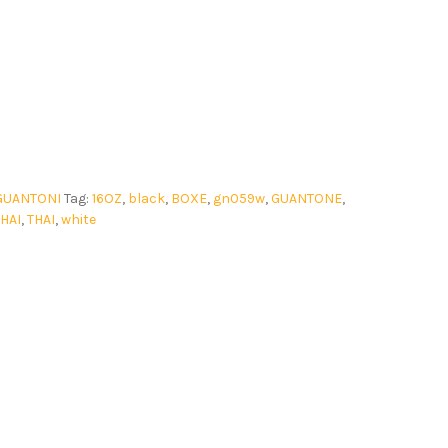
GUANTONI
Tag:
16OZ
,
black
,
BOXE
,
gn059w
,
GUANTONE
,
HAI
,
THAI
,
white