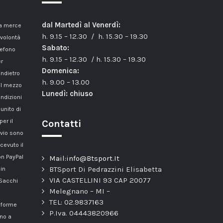
dal Martedì al Venerdì:
la merce
h. 9.15 – 12.30 / h. 15.30 – 19.30
 volontà
Sabato:
lefono
h. 9.15 – 12.30 / h. 15.30 – 19.30
er
Domenica:
indietro
h. 9.00 – 13.00
il mezzo
Lunedì: chiuso
ondizioni
unito di
er il
Contatti
nvio sono
cevuto il
n PayPal
Mail:info@Btsport.It
BTSport Di Pedrazzini Elisabetta
 in
VIA CASTELLINI 93 CAP 20077
 Sacchi
Melegnano – MI –
TEL: 02.9837163
onforme
P.Iva. 04443820966
nno a