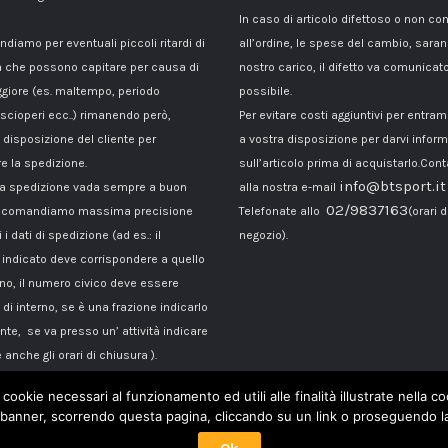
In caso di articolo difettoso o non c
ndiamo per eventuali piccoli ritardi di
all’ordine, le spese del cambio, sara
 che possono capitare per causa di
nostro carico, il difetto va comunicato
giore (es. maltempo, periodo
possibile.
 scioperi ecc..) rimanendo però,
Per evitare costi aggiuntivi per entra
disposizione del cliente per
a vostra disposizione per darvi inform
e la spedizione.
sull’articolo prima di acquistarlo.Cont
info@btsport.it
la spedizione vada sempre a buon
alla nostra e-mail
02/9837163
raccomandiamo massima precisione
Telefonate allo
(orari d
 i dati di spedizione (ad es.: il
negozio).
ndicato deve corrispondere a quello
ono, il numero civico deve essere
di interno, se è una frazione indicarlo
te, se va presso un’ attività indicare
 anche gli orari di chiusura ).
 cookie necessari al funzionamento ed utili alle finalità illustrate nella 
banner, scorrendo questa pagina, cliccando su un link o proseguendo la 