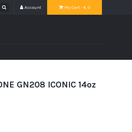
Account
My Cart - €
0
NE GN208 ICONIC 14oz