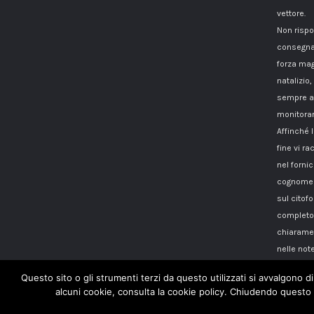
vettore.
Non rispo
consegna
forza mag
natalizio,
sempre a 
monitorar
Affinché 
fine vi 
nel fornici
cognome i
sul citof
completo 
chiaramen
nelle note
Questo sito o gli strumenti terzi da questo utilizzati si avvalgono di
alcuni cookie, consulta la cookie policy. Chiudendo questo 