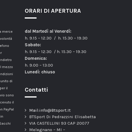
ORARI DI APERTURA
dal Martedì al Venerdì:
la merce
h. 9.15 – 12.30 / h. 15.30 – 19.30
 volontà
Sabato:
lefono
h. 9.15 – 12.30 / h. 15.30 – 19.30
er
Domenica:
indietro
h. 9.00 – 13.00
il mezzo
Lunedì: chiuso
ondizioni
unito di
er il
Contatti
nvio sono
cevuto il
n PayPal
Mail:info@Btsport.It
BTSport Di Pedrazzini Elisabetta
 in
VIA CASTELLINI 93 CAP 20077
 Sacchi
Melegnano – MI –