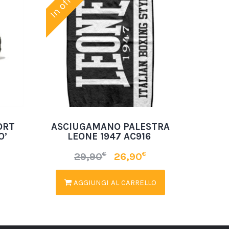
In offerta!
ORT
ASCIUGAMANO PALESTRA
O’
LEONE 1947 AC916
€
€
29,90
26,90
AGGIUNGI AL CARRELLO