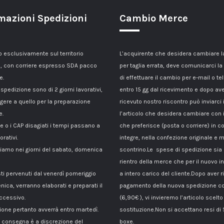
mazioni Spedizioni
Cambio Merce
esclusivamente sul territorio
L’acquirente che desidera cambiare 
, con corriere espresso SDA pacco
per taglia errata, deve comunicarci la
e.
di effettuare il cambio per e-mail o te
 spedizione sono di 2 giorni lavorativi,
entro 15 gg dal ricevimento e dopo av
gere a quello per la preparazione
ricevuto nostro riscontro può inviarci 
e.
l’articolo che desidera cambiare con 
le o i CAP disagiati i tempi passano a
che preferisce (posta o corriere) in c
orativi.
integre, nella confezione originale e m
amo nei giorni del sabato, domenica
scontrino.Le spese di spedizione sia p
rientro della merce che per il nuovo i
sti pervenuti dal venerdì pomeriggio
a intero carico del cliente.Dopo aver ri
nica, verranno elaborati e preparati il
pagamento della nuova spedizione co
ccessivo.
(6,90€ ), vi invieremo l’articolo scelto
ione pertanto avverrà entro martedì.
sostituzione.Non si accettano resi di
di consegna è a discrezione del
boxe.