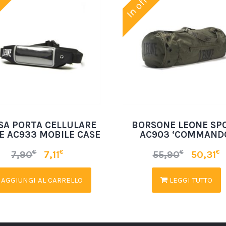
erta!
In offerta!
SA PORTA CELLULARE
BORSONE LEONE SP
E AC933 MOBILE CASE
AC903 ‘COMMAND
€
€
€
€
7,90
7,11
55,90
50,31
AGGIUNGI AL CARRELLO
LEGGI TUTTO