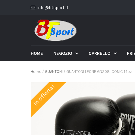
info@btsport.it
HOME
NEGOZIO
CARRELLO
PRI
Home
/
GUANTONI
/ GUANTONI LEONE GN208 ICONIC 14oz
In offerta!