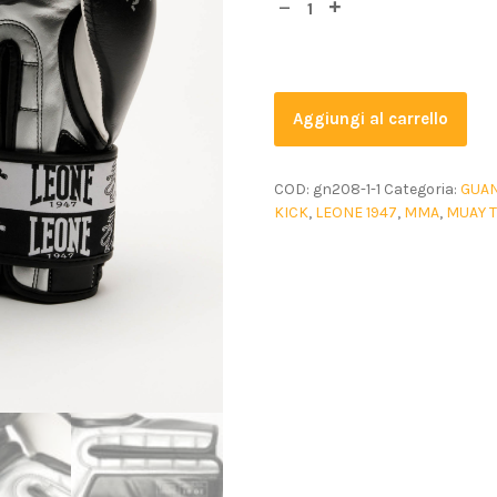
Aggiungi al carrello
COD:
gn208-1-1
Categoria:
GUA
KICK
,
LEONE 1947
,
MMA
,
MUAY T