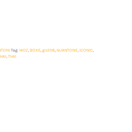
NTONI
Tag:
14OZ
,
BOXE
,
gn208
,
GUANTONE
,
ICONIC
,
HAI
,
THAI