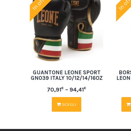
In offerta!
In off
GUANTONE LEONE SPORT
BOR
GN039 ITALY 10/12/14/16OZ
LEON
€
€
70,91
–
94,41
SCEGLI