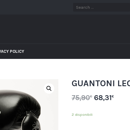
VACY POLICY
GUANTONI LEO
75,90
68,31
€
€
2 disponibili