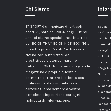
Chi Siamo
Infor
BT SPORT è un negozio di articoli
Spediamo 
sportivi, nato nel 2004, negli ultimi
nazionale
anni ci siamo specializzati in articoli
tracciabil
per BOXE, THAY BOXE, KICK BOXING…
I tempi di
il nostro primo “vanto” è di essere
da aggiun
rivenditori autorizzati, del
dell’ordin
prestigioso e storico marchio
Per le iso
italiano LEONE. Non siamo un grande
3/4 gg lav
magazzino e proprio questo ci
Non spedi
permette di trattare il cliente con
e festivi.
professionalità, competenza e
Gli acqui
cortesia.Siamo sempre a Vostra
alla dome
completa disposizione per ogni
lunedì su
richiesta di informazione.
La spediz
L’orario 