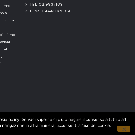
TEL: 02.9837163
onforme
P.Iva. 04443820966
nno a
 il prima
mbi, siamo
azioni
attateci
o
i
cookie policy. Se vuoi saperne di più o negare il consenso a tutti o ad
navigazione in altra maniera, acconsenti all’uso dei cookie.