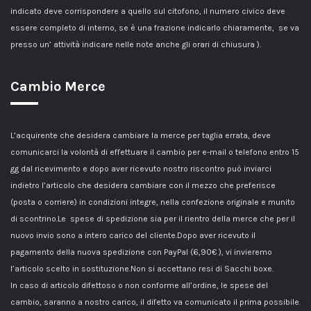
indicato deve corrispondere a quello sul citofono, il numero civico deve
essere completo di interno, se è una frazione indicarlo chiaramente, se va
presso un’ attività indicare nelle note anche gli orari di chiusura ).
Cambio Merce
L’acquirente che desidera cambiare la merce per taglia errata, deve
comunicarci la volontà di effettuare il cambio per e-mail o telefono entro 15
gg dal ricevimento e dopo aver ricevuto nostro riscontro può inviarci
indietro l’articolo che desidera cambiare con il mezzo che preferisce
(posta o corriere) in condizioni integre, nella confezione originale e munito
di scontrino.Le spese di spedizione sia per il rientro della merce che per il
nuovo invio sono a intero carico del cliente.Dopo aver ricevuto il
pagamento della nuova spedizione con PayPal (6,90€ ), vi invieremo
l’articolo scelto in sostituzione.Non si accettano resi di Sacchi boxe.
In caso di articolo difettoso o non conforme all’ordine, le spese del
cambio, saranno a nostro carico, il difetto va comunicato il prima possibile.