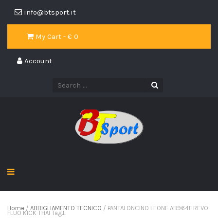
info@btsport.it
My Cart - €
0
Account
Home
/
ABBIGLIAMENTO TECNICO
/ PANTALONCINO LEONE AB964F REVO
FLUO KICK THAI Tag.L