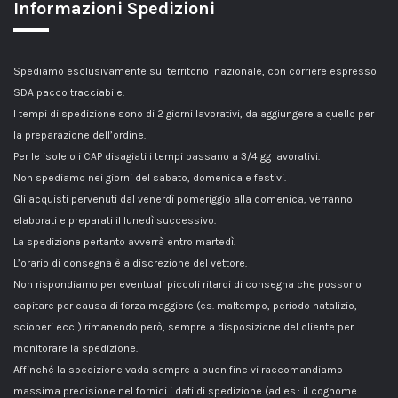
Informazioni Spedizioni
Spediamo esclusivamente sul territorio nazionale, con corriere espresso
SDA pacco tracciabile.
I tempi di spedizione sono di 2 giorni lavorativi, da aggiungere a quello per
la preparazione dell’ordine.
Per le isole o i CAP disagiati i tempi passano a 3/4 gg lavorativi.
Non spediamo nei giorni del sabato, domenica e festivi.
Gli acquisti pervenuti dal venerdì pomeriggio alla domenica, verranno
elaborati e preparati il lunedì successivo.
La spedizione pertanto avverrà entro martedì.
L’orario di consegna è a discrezione del vettore.
Non rispondiamo per eventuali piccoli ritardi di consegna che possono
capitare per causa di forza maggiore (es. maltempo, periodo natalizio,
scioperi ecc..) rimanendo però, sempre a disposizione del cliente per
monitorare la spedizione.
Affinché la spedizione vada sempre a buon fine vi raccomandiamo
massima precisione nel fornici i dati di spedizione (ad es.: il cognome