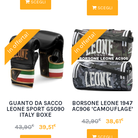
SCEGLI
SCEGLI
In offerta!
In offerta!
GUANTO DA SACCO
BORSONE LEONE 1947
LEONE SPORT GS090
AC906 ‘CAMOUFLAGE’
ITALY BOXE
€
€
42,90
38,61
€
€
43,90
39,51
SCEGLI