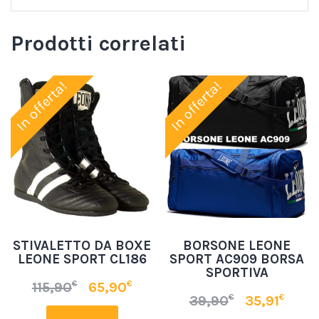
Prodotti correlati
In offerta!
In offerta!
STIVALETTO DA BOXE
BORSONE LEONE
LEONE SPORT CL186
SPORT AC909 BORSA
SPORTIVA
€
€
115,90
65,90
€
€
39,90
35,91