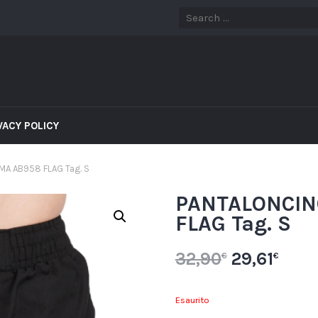
VACY POLICY
MA AB958 FLAG Tag. S
PANTALONCIN
FLAG Tag. S
32,90
29,61
€
€
Esaurito