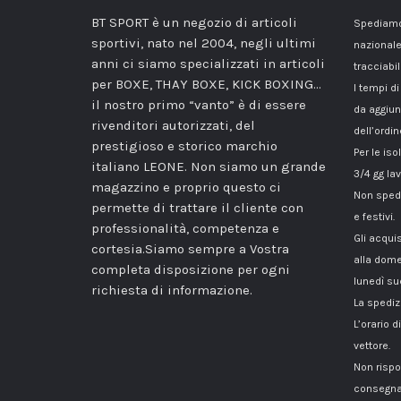
BT SPORT è un negozio di articoli
Spediamo 
sportivi, nato nel 2004, negli ultimi
nazionale
anni ci siamo specializzati in articoli
tracciabil
per BOXE, THAY BOXE, KICK BOXING…
I tempi di
il nostro primo “vanto” è di essere
da aggiun
rivenditori autorizzati, del
dell’ordin
prestigioso e storico marchio
Per le iso
italiano LEONE. Non siamo un grande
3/4 gg lav
magazzino e proprio questo ci
Non spedi
permette di trattare il cliente con
e festivi.
professionalità, competenza e
Gli acqui
cortesia.Siamo sempre a Vostra
alla dome
completa disposizione per ogni
lunedì su
richiesta di informazione.
La spediz
L’orario 
vettore.
Non rispo
consegna