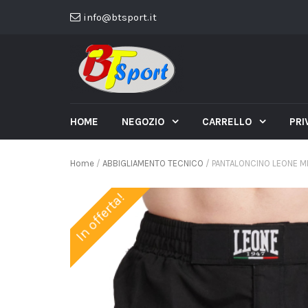
info@btsport.it
HOME
NEGOZIO
CARRELLO
PRI
Home
/
ABBIGLIAMENTO TECNICO
/ PANTALONCINO LEONE M
In offerta!