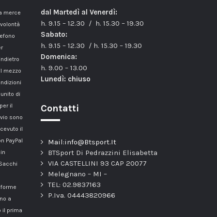
dal Martedì al Venerdì:
la merce
h. 9.15 – 12.30 / h. 15.30 – 19.30
 volontà
Sabato:
lefono
h. 9.15 – 12.30 / h. 15.30 – 19.30
er
Domenica:
indietro
h. 9.00 – 13.00
il mezzo
Lunedì: chiuso
ondizioni
unito di
er il
Contatti
nvio sono
cevuto il
n PayPal
Mail:info@Btsport.It
BTSport Di Pedrazzini Elisabetta
 in
VIA CASTELLINI 93 CAP 20077
 Sacchi
Melegnano – MI –
TEL: 02.9837163
onforme
P.Iva. 04443820966
nno a
 il prima