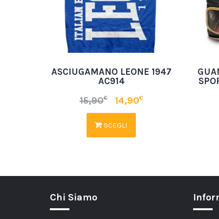
ASCIUGAMANO LEONE 1947
GUA
AC914
SPO
€
€
15,90
14,90
SCEGLI
Chi Siamo
Infor