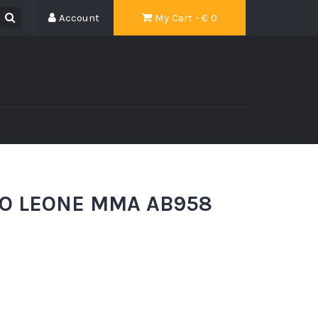
Account
My Cart - €
0
O LEONE MMA AB958