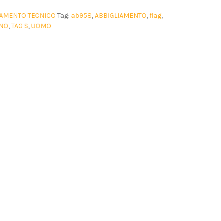
IAMENTO TECNICO
Tag:
ab958
,
ABBIGLIAMENTO
,
flag
,
INO
,
TAG S
,
UOMO