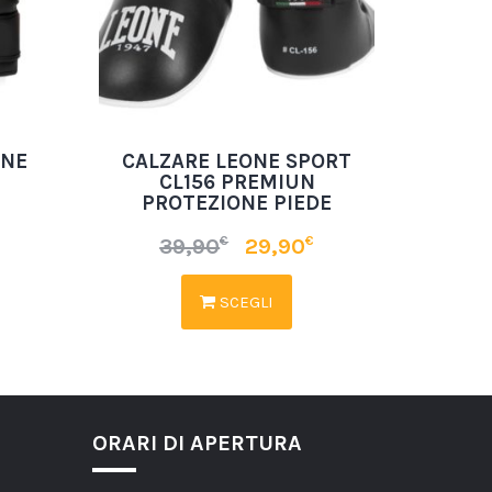
ONE
CALZARE LEONE SPORT
’
CL156 PREMIUN
PROTEZIONE PIEDE
€
€
39,90
29,90
SCEGLI
ORARI DI APERTURA