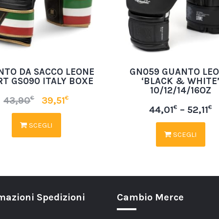
NTO DA SACCO LEONE
GN059 GUANTO LE
RT GS090 ITALY BOXE
‘BLACK & WHITE
10/12/14/16OZ
€
€
43,90
39,51
€
€
44,01
–
52,11
SCEGLI
SCEGLI
mazioni Spedizioni
Cambio Merce