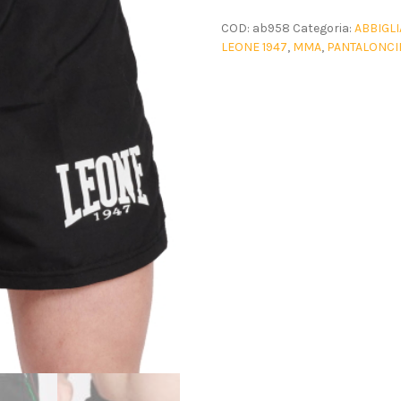
COD:
ab958
Categoria:
ABBIGL
LEONE 1947
,
MMA
,
PANTALONC