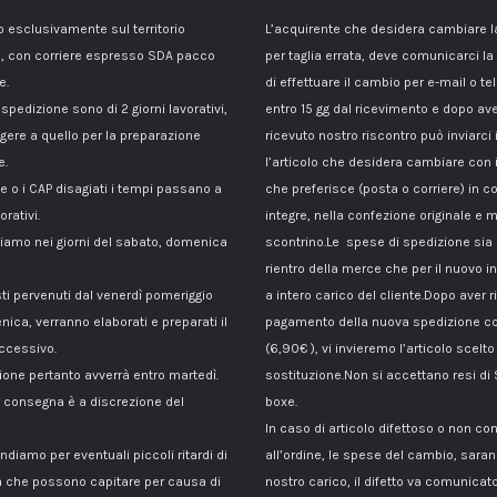
esclusivamente sul territorio
L’acquirente che desidera cambiare 
, con corriere espresso SDA pacco
per taglia errata, deve comunicarci la
e.
di effettuare il cambio per e-mail o te
 spedizione sono di 2 giorni lavorativi,
entro 15 gg dal ricevimento e dopo av
gere a quello per la preparazione
ricevuto nostro riscontro può inviarci 
e.
l’articolo che desidera cambiare con 
le o i CAP disagiati i tempi passano a
che preferisce (posta o corriere) in c
orativi.
integre, nella confezione originale e m
amo nei giorni del sabato, domenica
scontrino.Le spese di spedizione sia p
rientro della merce che per il nuovo i
sti pervenuti dal venerdì pomeriggio
a intero carico del cliente.Dopo aver ri
nica, verranno elaborati e preparati il
pagamento della nuova spedizione co
ccessivo.
(6,90€ ), vi invieremo l’articolo scelto
ione pertanto avverrà entro martedì.
sostituzione.Non si accettano resi di
di consegna è a discrezione del
boxe.
In caso di articolo difettoso o non c
ndiamo per eventuali piccoli ritardi di
all’ordine, le spese del cambio, sara
 che possono capitare per causa di
nostro carico, il difetto va comunicato