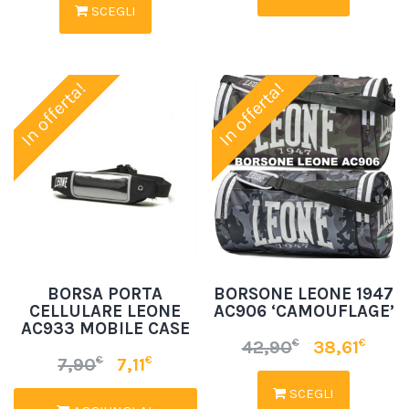
SCEGLI
In offerta!
In offerta!
BORSA PORTA
BORSONE LEONE 1947
CELLULARE LEONE
AC906 ‘CAMOUFLAGE’
AC933 MOBILE CASE
€
€
42,90
38,61
€
€
7,90
7,11
SCEGLI