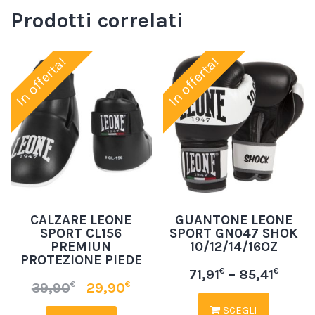
Prodotti correlati
In offerta!
In offerta!
CALZARE LEONE
GUANTONE LEONE
SPORT CL156
SPORT GN047 SHOK
PREMIUN
10/12/14/16OZ
PROTEZIONE PIEDE
€
€
71,91
–
85,41
€
€
39,90
29,90
SCEGLI