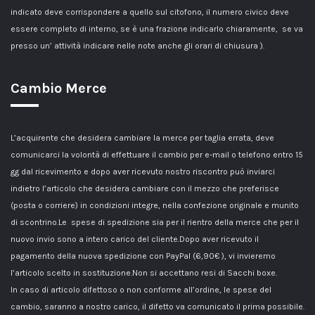
indicato deve corrispondere a quello sul citofono, il numero civico deve
essere completo di interno, se è una frazione indicarlo chiaramente, se va
presso un’ attività indicare nelle note anche gli orari di chiusura ).
Cambio Merce
L’acquirente che desidera cambiare la merce per taglia errata, deve
comunicarci la volontà di effettuare il cambio per e-mail o telefono entro 15
gg dal ricevimento e dopo aver ricevuto nostro riscontro può inviarci
indietro l’articolo che desidera cambiare con il mezzo che preferisce
(posta o corriere) in condizioni integre, nella confezione originale e munito
di scontrino.Le spese di spedizione sia per il rientro della merce che per il
nuovo invio sono a intero carico del cliente.Dopo aver ricevuto il
pagamento della nuova spedizione con PayPal (6,90€ ), vi invieremo
l’articolo scelto in sostituzione.Non si accettano resi di Sacchi boxe.
In caso di articolo difettoso o non conforme all’ordine, le spese del
cambio, saranno a nostro carico, il difetto va comunicato il prima possibile.