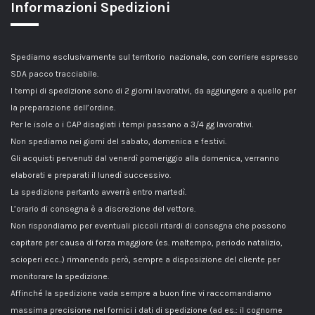
Informazioni Spedizioni
Spediamo esclusivamente sul territorio nazionale, con corriere espresso
SDA pacco tracciabile.
I tempi di spedizione sono di 2 giorni lavorativi, da aggiungere a quello per
la preparazione dell’ordine.
Per le isole o i CAP disagiati i tempi passano a 3/4 gg lavorativi.
Non spediamo nei giorni del sabato, domenica e festivi.
Gli acquisti pervenuti dal venerdì pomeriggio alla domenica, verranno
elaborati e preparati il lunedì successivo.
La spedizione pertanto avverrà entro martedì.
L’orario di consegna è a discrezione del vettore.
Non rispondiamo per eventuali piccoli ritardi di consegna che possono
capitare per causa di forza maggiore (es. maltempo, periodo natalizio,
scioperi ecc..) rimanendo però, sempre a disposizione del cliente per
monitorare la spedizione.
Affinché la spedizione vada sempre a buon fine vi raccomandiamo
massima precisione nel fornici i dati di spedizione (ad es.: il cognome