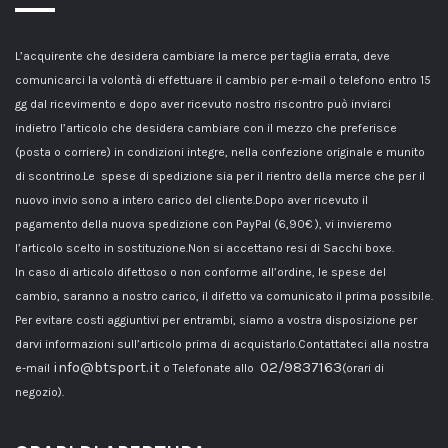
L’acquirente che desidera cambiare la merce per taglia errata, deve
comunicarci la volontà di effettuare il cambio per e-mail o telefono entro 15
gg dal ricevimento e dopo aver ricevuto nostro riscontro può inviarci
indietro l’articolo che desidera cambiare con il mezzo che preferisce
(posta o corriere) in condizioni integre, nella confezione originale e munito
di scontrino.Le spese di spedizione sia per il rientro della merce che per il
nuovo invio sono a intero carico del cliente.Dopo aver ricevuto il
pagamento della nuova spedizione con PayPal (6,90€ ), vi invieremo
l’articolo scelto in sostituzione.Non si accettano resi di Sacchi boxe.
In caso di articolo difettoso o non conforme all’ordine, le spese del
cambio, saranno a nostro carico, il difetto va comunicato il prima possibile.
Per evitare costi aggiuntivi per entrambi, siamo a vostra disposizione per
darvi informazioni sull’articolo prima di acquistarlo.Contattateci alla nostra
info@btsport.it
02/9837163
e-mail
o Telefonate allo
(orari di
negozio).