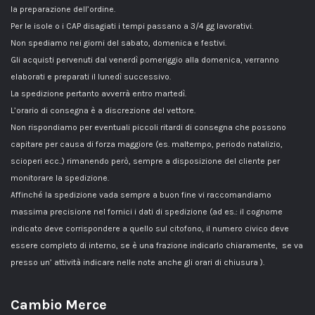
la preparazione dell’ordine.
Per le isole o i CAP disagiati i tempi passano a 3/4 gg lavorativi.
Non spediamo nei giorni del sabato, domenica e festivi.
Gli acquisti pervenuti dal venerdì pomeriggio alla domenica, verranno
elaborati e preparati il lunedì successivo.
La spedizione pertanto avverrà entro martedì.
L’orario di consegna è a discrezione del vettore.
Non rispondiamo per eventuali piccoli ritardi di consegna che possono
capitare per causa di forza maggiore (es. maltempo, periodo natalizio,
scioperi ecc..) rimanendo però, sempre a disposizione del cliente per
monitorare la spedizione.
Affinché la spedizione vada sempre a buon fine vi raccomandiamo
massima precisione nel fornici i dati di spedizione (ad es.: il cognome
indicato deve corrispondere a quello sul citofono, il numero civico deve
essere completo di interno, se è una frazione indicarlo chiaramente, se va
presso un’ attività indicare nelle note anche gli orari di chiusura ).
Cambio Merce