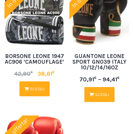
BORSONE LEONE 1947
GUANTONE LEONE
AC906 ‘CAMOUFLAGE’
SPORT GN039 ITALY
10/12/14/16OZ
€
€
42,90
38,61
€
€
70,91
–
94,41
SCEGLI
SCEGLI
In offerta!