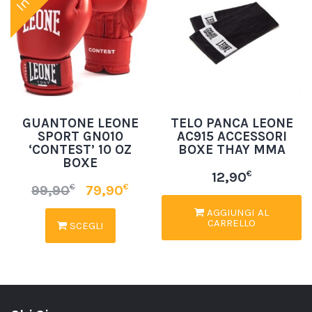
GUANTONE LEONE
TELO PANCA LEONE
SPORT GN010
AC915 ACCESSORI
‘CONTEST’ 10 OZ
BOXE THAY MMA
BOXE
€
12,90
€
€
99,90
79,90
AGGIUNGI AL
CARRELLO
SCEGLI