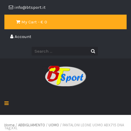
info@btsport.it
My Cart - €
0
Account
Home
/
ABBIGLIAMENTO
/
UOMO
/ PANTALONI LEONE UOMO ABX715 DNA
Tag.XXL