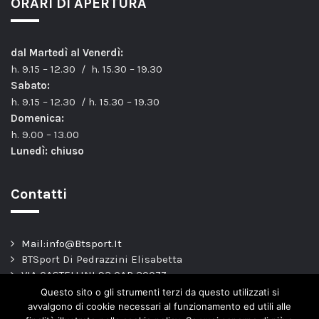
ORARI DI APERTURA
dal Martedì al Venerdì:
h. 9.15 – 12.30 / h. 15.30 – 19.30
Sabato:
h. 9.15 – 12.30 / h. 15.30 – 19.30
Domenica:
h. 9.00 – 13.00
Lunedì: chiuso
Contatti
Mail:info@Btsport.It
BTSport Di Pedrazzini Elisabetta
VIA CASTELLINI 93 CAP 20077
Melegnano – MI –
Questo sito o gli strumenti terzi da questo utilizzati si
TEL: 02.9837163
avvalgono di cookie necessari al funzionamento ed utili alle