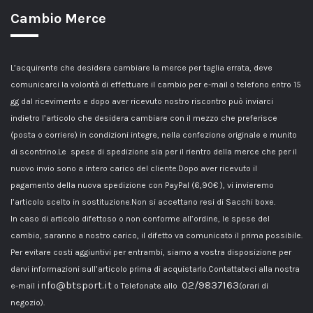
Cambio Merce
L’acquirente che desidera cambiare la merce per taglia errata, deve
comunicarci la volontà di effettuare il cambio per e-mail o telefono entro 15
gg dal ricevimento e dopo aver ricevuto nostro riscontro può inviarci
indietro l’articolo che desidera cambiare con il mezzo che preferisce
(posta o corriere) in condizioni integre, nella confezione originale e munito
di scontrino.Le spese di spedizione sia per il rientro della merce che per il
nuovo invio sono a intero carico del cliente.Dopo aver ricevuto il
pagamento della nuova spedizione con PayPal (6,90€ ), vi invieremo
l’articolo scelto in sostituzione.Non si accettano resi di Sacchi boxe.
In caso di articolo difettoso o non conforme all’ordine, le spese del
cambio, saranno a nostro carico, il difetto va comunicato il prima possibile.
Per evitare costi aggiuntivi per entrambi, siamo a vostra disposizione per
darvi informazioni sull’articolo prima di acquistarlo.Contattateci alla nostra
info@btsport.it
02/9837163
e-mail
o Telefonate allo
(orari di
negozio).