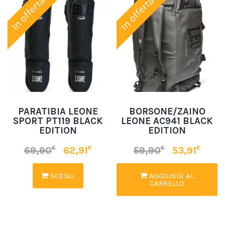
In offerta!
In offerta!
PARATIBIA LEONE
BORSONE/ZAINO
SPORT PT119 BLACK
LEONE AC941 BLACK
EDITION
EDITION
€
€
€
€
69,90
62,91
59,90
53,91
SCEGLI
AGGIUNGI AL
CARRELLO