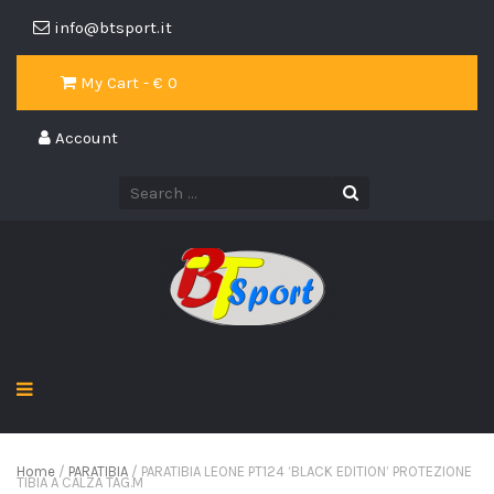
info@btsport.it
My Cart - €
0
Account
Home
/
PARATIBIA
/ PARATIBIA LEONE PT124 ‘BLACK EDITION’ PROTEZIONE
TIBIA A CALZA TAG.M