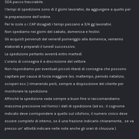
SDA pacco tracciabile.
I tempi di spedizione sono di 2 giorni lavorativi, da aggiungere a quello per
la preparazione dell’ordine.
Per le isole o i CAP disagiati i tempi passano a 3/4 gg lavorativi.
Non spediamo nei giorni del sabato, domenica e festivi.
Gli acquisti pervenuti dal venerdì pomeriggio alla domenica, verranno
elaborati e preparati il lunedì successivo.
La spedizione pertanto avverrà entro martedì.
L’orario di consegna è a discrezione del vettore.
Non rispondiamo per eventuali piccoli ritardi di consegna che possono
capitare per causa di forza maggiore (es. maltempo, periodo natalizio,
scioperi ecc..) rimanendo però, sempre a disposizione del cliente per
monitorare la spedizione.
Affinché la spedizione vada sempre a buon fine vi raccomandiamo
massima precisione nel fornici i dati di spedizione (ad es.: il cognome
indicato deve corrispondere a quello sul citofono, il numero civico deve
essere completo di interno, se è una frazione indicarlo chiaramente, se va
presso un’ attività indicare nelle note anche gli orari di chiusura ).