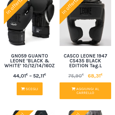
In offerta!
In offerta!
GN059 GUANTO
CASCO LEONE 1947
LEONE ‘BLACK &
CS435 BLACK
WHITE’ 10/12/14/16OZ
EDITION Tag.L
€
€
€
€
44,01
–
52,11
75,90
68,31
SCEGLI
AGGIUNGI AL
CARRELLO