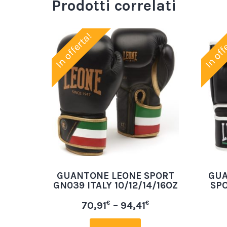
Prodotti correlati
In offerta!
In off
GUANTONE LEONE SPORT
GUA
GN039 ITALY 10/12/14/16OZ
SP
€
€
70,91
–
94,41