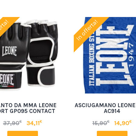
erta!
In offerta!
NTO DA MMA LEONE
ASCIUGAMANO LEONE 
ORT GP095 CONTACT
AC914
€
€
€
€
37,90
34,11
15,90
14,90