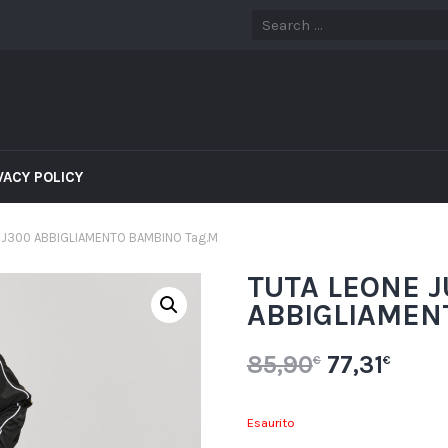
VACY POLICY
BJ300 ABBIGLIAMENTO BAMBINO Tag.M
TUTA LEONE J
ABBIGLIAMEN
85,90
77,31
€
€
Esaurito