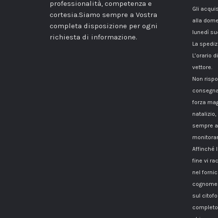
professionalità, competenza e
Gli acqui
cortesia.Siamo sempre a Vostra
alla dome
completa disposizione per ogni
lunedì su
richiesta di informazione.
La spediz
L’orario 
vettore.
Non rispo
consegna
forza mag
natalizio,
sempre a 
monitorar
Affinché 
fine vi 
nel fornici
cognome i
sul citof
completo 