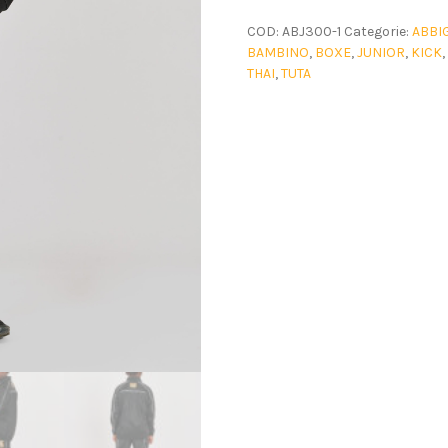
COD:
ABJ300-1
Categorie:
ABBI
BAMBINO
,
BOXE
,
JUNIOR
,
KICK
,
THAI
,
TUTA