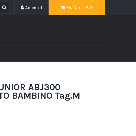
Account
My Cart - €
0
UNIOR ABJ300
TO BAMBINO Tag.M