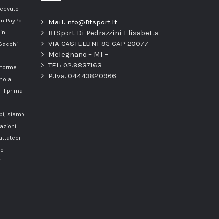
cevuto il
n PayPal
Mail:info@Btsport.It
BTSport Di Pedrazzini Elisabetta
 in
VIA CASTELLINI 93 CAP 20077
 Sacchi
Melegnano – MI –
TEL: 02.9837163
onforme
P.Iva. 04443820966
nno a
 il prima
mbi, siamo
azioni
attateci
o
i