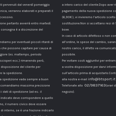
sti pervenuti dal venerdì pomeriggio
a intero carico del cliente.Dopo aver ri
nica, verranno elaborati e preparati il
pagamento della nuova spedizione co
ccessivo.
(6,90€ ), vi invieremo l’articolo scelto
ione pertanto avverrà entro martedì.
sostituzione.Non si accettano resi di
di consegna è a discrezione del
boxe.
In caso di articolo difettoso o non c
ndiamo per eventuali piccoli ritardi di
all’ordine, le spese del cambio, sara
 che possono capitare per causa di
nostro carico, il difetto va comunicato
giore (es. maltempo, periodo
possibile.
 scioperi ecc..) rimanendo però,
Per evitare costi aggiuntivi per entra
disposizione del cliente per
a vostra disposizione per darvi inform
e la spedizione.
sull’articolo prima di acquistarlo.Cont
info@btsport.it
la spedizione vada sempre a buon
alla nostra e-mail
02/9837163
raccomandiamo massima precisione
Telefonate allo
(orari d
 i dati di spedizione (ad es.: il
negozio).
ndicato deve corrispondere a quello
ono, il numero civico deve essere
di interno, se è una frazione indicarlo