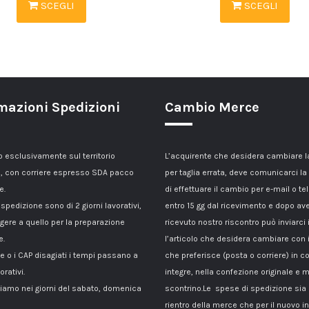
SCEGLI
SCEGLI
mazioni Spedizioni
Cambio Merce
esclusivamente sul territorio
L’acquirente che desidera cambiare 
, con corriere espresso SDA pacco
per taglia errata, deve comunicarci la
e.
di effettuare il cambio per e-mail o te
 spedizione sono di 2 giorni lavorativi,
entro 15 gg dal ricevimento e dopo av
gere a quello per la preparazione
ricevuto nostro riscontro può inviarci 
e.
l’articolo che desidera cambiare con 
le o i CAP disagiati i tempi passano a
che preferisce (posta o corriere) in c
orativi.
integre, nella confezione originale e m
amo nei giorni del sabato, domenica
scontrino.Le spese di spedizione sia p
rientro della merce che per il nuovo i