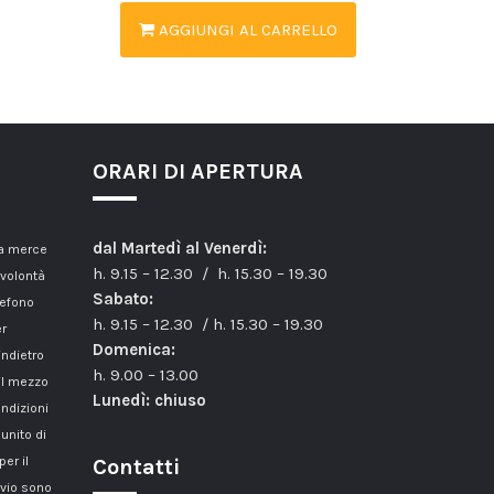
AGGIUNGI AL CARRELLO
ORARI DI APERTURA
dal Martedì al Venerdì:
la merce
h. 9.15 – 12.30 / h. 15.30 – 19.30
 volontà
Sabato:
lefono
h. 9.15 – 12.30 / h. 15.30 – 19.30
er
Domenica:
indietro
h. 9.00 – 13.00
il mezzo
Lunedì: chiuso
ondizioni
unito di
er il
Contatti
nvio sono