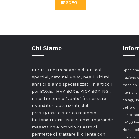
SCEGLI
Chi Siamo
Infor
BT SPORT è un negozio di articoli
Spediamo 
sportivi, nato nel 2004, negli ultimi
nazionale
anni ci siamo specializzati in articoli
tracciabil
per BOXE, THAY BOXE, KICK BOXING…
I tempi di
il nostro primo “vanto” è di essere
da aggiun
rivenditori autorizzati, del
dell’ordin
prestigioso e storico marchio
Per le iso
italiano LEONE. Non siamo un grande
3/4 gg lav
magazzino e proprio questo ci
Non spedi
permette di trattare il cliente con
e festivi.