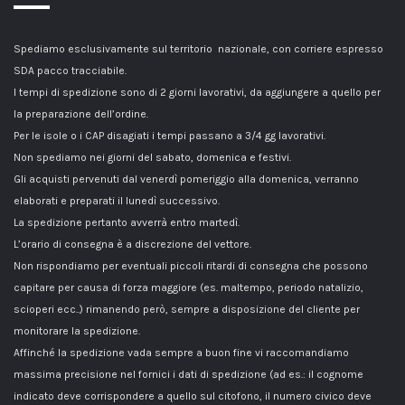
Spediamo esclusivamente sul territorio nazionale, con corriere espresso
SDA pacco tracciabile.
I tempi di spedizione sono di 2 giorni lavorativi, da aggiungere a quello per
la preparazione dell’ordine.
Per le isole o i CAP disagiati i tempi passano a 3/4 gg lavorativi.
Non spediamo nei giorni del sabato, domenica e festivi.
Gli acquisti pervenuti dal venerdì pomeriggio alla domenica, verranno
elaborati e preparati il lunedì successivo.
La spedizione pertanto avverrà entro martedì.
L’orario di consegna è a discrezione del vettore.
Non rispondiamo per eventuali piccoli ritardi di consegna che possono
capitare per causa di forza maggiore (es. maltempo, periodo natalizio,
scioperi ecc..) rimanendo però, sempre a disposizione del cliente per
monitorare la spedizione.
Affinché la spedizione vada sempre a buon fine vi raccomandiamo
massima precisione nel fornici i dati di spedizione (ad es.: il cognome
indicato deve corrispondere a quello sul citofono, il numero civico deve