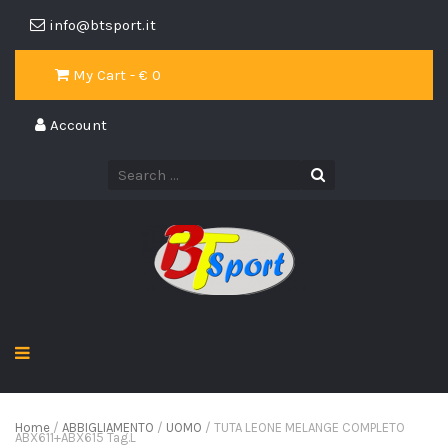
info@btsport.it
My Cart - €
0
Account
Home
/
ABBIGLIAMENTO
/
UOMO
/ TUTA LEONE MELANGE COMPLETO
ABX611+ABX615 Tag.L