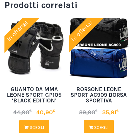
Prodotti correlati
In offerta!
In offerta!
GUANTO DA MMA
BORSONE LEONE
LEONE SPORT GP105
SPORT AC909 BORSA
‘BLACK EDITION’
SPORTIVA
€
€
€
€
44,90
40,90
39,90
35,91
SCEGLI
SCEGLI