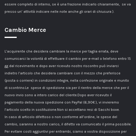
essere completo di interno, se è una frazione indicarlo chiaramente, se va
presso un’ attività indicare nelle note anche gli orari di chiusura ).
Cambio Merce
L’acquirente che desidera cambiare la merce per taglia errata, deve
comunicarci la volontà di effettuare il cambio per e-mail o telefono entro 15
gg dal ricevimento e dopo aver ricevuto nostro riscontro può inviarci
indietro l’articolo che desidera cambiare con il mezzo che preferisce
(posta o corriere) in condizioni integre, nella confezione originale e munito
di scontrino.Le spese di spedizione sia per il rientro della merce che per il
nuovo invio sono a intero carico del cliente.Dopo aver ricevuto il
pagamento della nuova spedizione con PayPal (6,90€ ), vi invieremo
l’articolo scelto in sostituzione.Non si accettano resi di Sacchi boxe.
In caso di articolo difettoso o non conforme all’ordine, le spese del
cambio, saranno a nostro carico, il difetto va comunicato il prima possibile.
Per evitare costi aggiuntivi per entrambi, siamo a vostra disposizione per