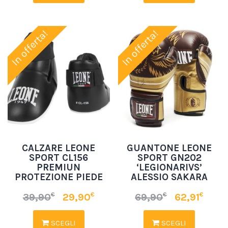
In offerta!
In offerta!
CALZARE LEONE
GUANTONE LEONE
SPORT CL156
SPORT GN202
PREMIUN
‘LEGIONARIVS’
PROTEZIONE PIEDE
ALESSIO SAKARA
€
€
€
€
39,90
29,90
69,90
62,91
SCEGLI
SCEGLI