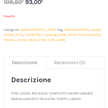
109,80
93,00
€
€
Esaurito
Categorie:
ABBIGLIAMENTO
,
UOMO
Tag:
ABBIGLIAMENTO
,
abx611
,
abx615
,
KICK
,
LEONE 1947
,
melange
,
MMA
,
MUAY THAI
,
PALESTRA
,
TAGLIA L
,
tempo libero
,
THAI
,
TUTA
,
UOMO
Descrizione
Recensioni (0)
Descrizione
TUTA LEONE MELANGE COMPLETO ABX611+ABX615
ABBIGLIAMENTO PALESTRA TEMPO LIBERO