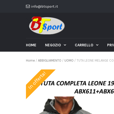
info@btsport.it
HOME
NEGOZIO
CARRELLO
PRI
Home
/
ABBIGLIAMENTO
/
UOMO
/ TUTA LEONE MELANGE CO
In offerta!