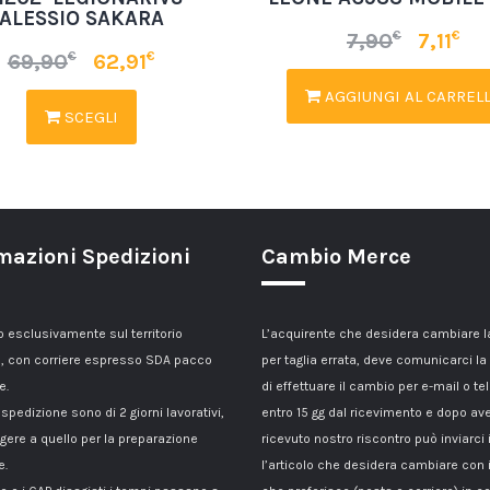
ALESSIO SAKARA
€
€
7,90
7,11
€
€
69,90
62,91
AGGIUNGI AL CARREL
SCEGLI
mazioni Spedizioni
Cambio Merce
esclusivamente sul territorio
L’acquirente che desidera cambiare 
, con corriere espresso SDA pacco
per taglia errata, deve comunicarci la
e.
di effettuare il cambio per e-mail o te
 spedizione sono di 2 giorni lavorativi,
entro 15 gg dal ricevimento e dopo av
gere a quello per la preparazione
ricevuto nostro riscontro può inviarci 
e.
l’articolo che desidera cambiare con 