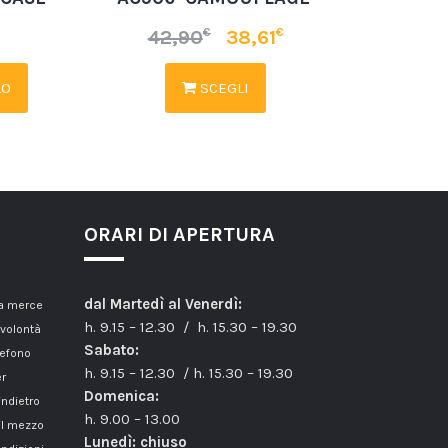
€
€
42,90
38,61
LO
SCEGLI
ORARI DI APERTURA
dal Martedì al Venerdì:
la merce
h. 9.15 – 12.30 / h. 15.30 – 19.30
 volontà
Sabato:
lefono
h. 9.15 – 12.30 / h. 15.30 – 19.30
er
Domenica:
indietro
h. 9.00 – 13.00
il mezzo
Lunedì: chiuso