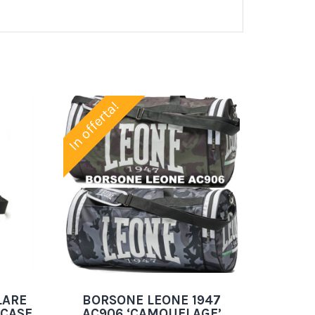
In offerta!
LARE
BORSONE LEONE 1947
 CASE
AC906 ‘CAMOUFLAGE’