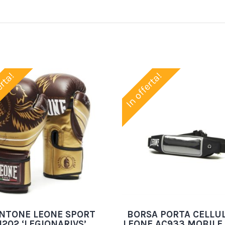
erta!
In offerta!
NTONE LEONE SPORT
BORSA PORTA CELLU
202 ‘LEGIONARIVS’
LEONE AC933 MOBILE