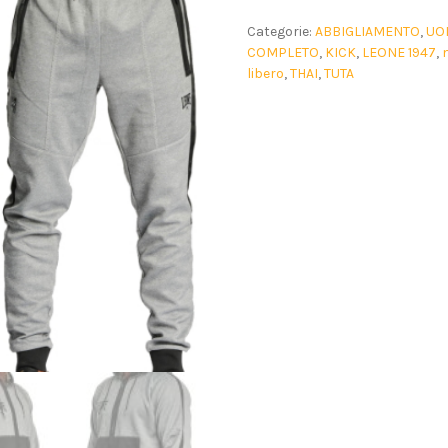
Categorie:
ABBIGLIAMENTO
,
UO
COMPLETO
,
KICK
,
LEONE 1947
,
libero
,
THAI
,
TUTA