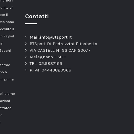
ondizioni
unito di
er il
Contatti
nvio sono
cevuto il
n PayPal
Mail:info@Btsport.It
BTSport Di Pedrazzini Elisabetta
 in
VIA CASTELLINI 93 CAP 20077
 Sacchi
Melegnano – MI –
TEL: 02.9837163
onforme
P.Iva. 04443820966
nno a
 il prima
mbi, siamo
azioni
attateci
o
i