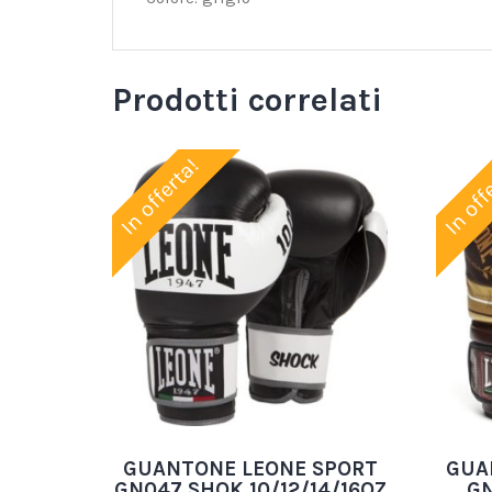
Prodotti correlati
In offerta!
In off
GUANTONE LEONE SPORT
GUA
GN047 SHOK 10/12/14/16OZ
GN