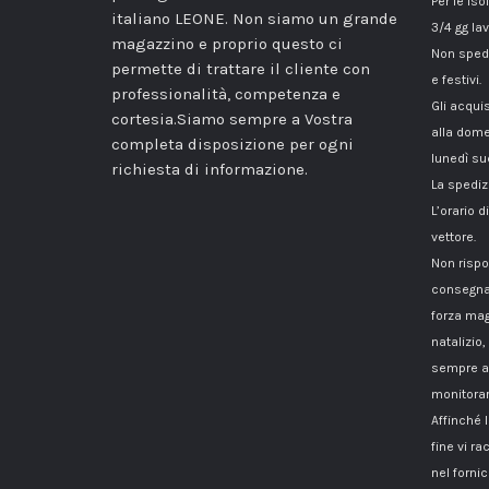
Per le iso
italiano LEONE. Non siamo un grande
3/4 gg lav
magazzino e proprio questo ci
Non spedi
permette di trattare il cliente con
e festivi.
professionalità, competenza e
Gli acqui
cortesia.Siamo sempre a Vostra
alla dome
completa disposizione per ogni
lunedì su
richiesta di informazione.
La spediz
L’orario 
vettore.
Non rispo
consegna
forza mag
natalizio,
sempre a 
monitorar
Affinché 
fine vi 
nel fornici