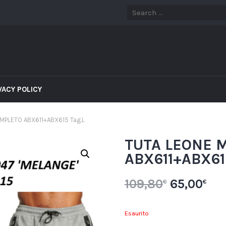
VACY POLICY
MPLETO ABX611+ABX615 Tag.L
TUTA LEONE 
ABX611+ABX61
109,80
65,00
€
€
Esaurito