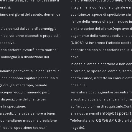
le o i CAP disagiati i tempi passano a
che preferisce (posta o corriere) in c
orativi.
integre, nella confezione originale e m
amo nei giorni del sabato, domenica
scontrino.Le spese di spedizione sia p
rientro della merce che per il nuovo i
sti pervenuti dal venerdì pomeriggio
a intero carico del cliente.Dopo aver ri
nica, verranno elaborati e preparati il
pagamento della nuova spedizione co
ccessivo.
(6,90€ ), vi invieremo l’articolo scelto
ione pertanto avverrà entro martedì.
sostituzione.Non si accettano resi di
di consegna è a discrezione del
boxe.
In caso di articolo difettoso o non c
ndiamo per eventuali piccoli ritardi di
all’ordine, le spese del cambio, sara
 che possono capitare per causa di
nostro carico, il difetto va comunicato
giore (es. maltempo, periodo
possibile.
 scioperi ecc..) rimanendo però,
Per evitare costi aggiuntivi per entra
disposizione del cliente per
a vostra disposizione per darvi inform
e la spedizione.
sull’articolo prima di acquistarlo.Cont
info@btsport.it
la spedizione vada sempre a buon
alla nostra e-mail
02/9837163
raccomandiamo massima precisione
Telefonate allo
(orari d
 i dati di spedizione (ad es.: il
negozio).