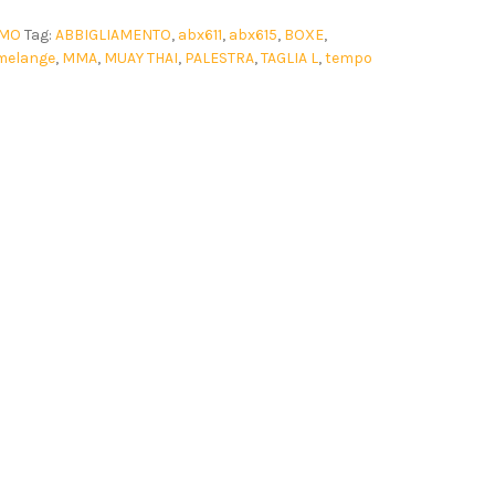
MO
Tag:
ABBIGLIAMENTO
,
abx611
,
abx615
,
BOXE
,
melange
,
MMA
,
MUAY THAI
,
PALESTRA
,
TAGLIA L
,
tempo