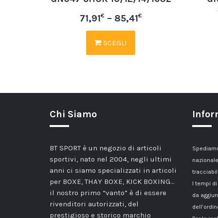
€
€
71,91
–
85,41
SCEGLI
Chi Siamo
Infor
BT SPORT è un negozio di articoli
Spediamo 
sportivi, nato nel 2004, negli ultimi
nazionale
anni ci siamo specializzati in articoli
tracciabil
per BOXE, THAY BOXE, KICK BOXING…
I tempi di
il nostro primo “vanto” è di essere
da aggiun
rivenditori autorizzati, del
dell’ordin
prestigioso e storico marchio