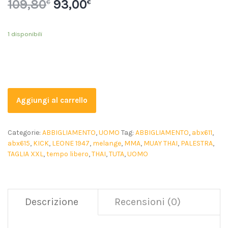
109,80
93,00
€
€
1 disponibili
Aggiungi al carrello
Categorie:
ABBIGLIAMENTO
,
UOMO
Tag:
ABBIGLIAMENTO
,
abx611
,
abx615
,
KICK
,
LEONE 1947
,
melange
,
MMA
,
MUAY THAI
,
PALESTRA
,
TAGLIA XXL
,
tempo libero
,
THAI
,
TUTA
,
UOMO
Descrizione
Recensioni (0)