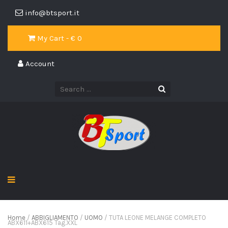
info@btsport.it
My Cart - €
0
Account
Home
/
ABBIGLIAMENTO
/
UOMO
/ TUTA LEONE MELANGE COMPLETO
ABX611+ABX615 Tag.XXL