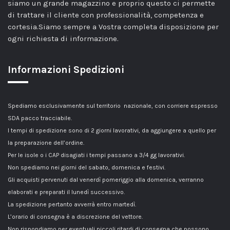
siamo un grande magazzino e proprio questo ci permette
di trattare il cliente con professionalità, competenza e
cortesia.Siamo sempre a Vostra completa disposizione per
ogni richiesta di informazione.
Informazioni Spedizioni
Spediamo esclusivamente sul territorio nazionale, con corriere espresso
SDA pacco tracciabile.
I tempi di spedizione sono di 2 giorni lavorativi, da aggiungere a quello per
la preparazione dell’ordine.
Per le isole o i CAP disagiati i tempi passano a 3/4 gg lavorativi.
Non spediamo nei giorni del sabato, domenica e festivi.
Gli acquisti pervenuti dal venerdì pomeriggio alla domenica, verranno
elaborati e preparati il lunedì successivo.
La spedizione pertanto avverrà entro martedì.
L’orario di consegna è a discrezione del vettore.
Non rispondiamo per eventuali piccoli ritardi di consegna che possono