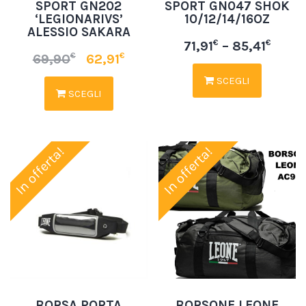
SPORT GN202
SPORT GN047 SHOK
‘LEGIONARIVS’
10/12/14/16OZ
ALESSIO SAKARA
€
€
71,91
–
85,41
€
€
69,90
62,91
SCEGLI
SCEGLI
In offerta!
In offerta!
BORSA PORTA
BORSONE LEONE