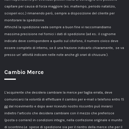
capitare per causa di forza maggiore (es. maltempo, periodo natalizio,
scioperi ecc..) rimanendo però, sempre a disposizione del cliente per
monitorare la spedizione.
Affinché la spedizione vada sempre a buon fine vi raccomandiamo
massima precisione nel fornici i dati di spedizione (ad es.: il cognome
indicato deve corrispondere a quello sul citofono, il numero civico deve
essere completo di interno, se è una frazione indicarlo chiaramente, se va
presso un’ attività indicare nelle note anche gli orari di chiusura ).
Cambio Merce
L’acquirente che desidera cambiare la merce per taglia errata, deve
comunicarci la volontà di effettuare il cambio per e-mail o telefono entro 15
gg dal ricevimento e dopo aver ricevuto nostro riscontro può inviarci
indietro l’articolo che desidera cambiare con il mezzo che preferisce
(posta o corriere) in condizioni integre, nella confezione originale e munito
di scontrino.Le spese di spedizione sia per il rientro della merce che per il