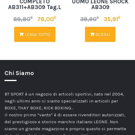
COMPLETO
UOMO LEONE SHOCK
AB311+AB309 Tag.L
AB309
€
€
€
€
89,80
76,00
39,90
35,91
LEGGI TUTTO
SCEGLI
Chi Siamo
BT SPORT è un negozio di articoli sportivi, nato nel 2004,
negli ultimi anni ci siamo specializzati in articoli per
BOXE, THAY BOXE, KICK BOXING…
il nostro primo “vanto” è di essere rivenditori autorizzati,
del prestigioso e storico marchio italiano LEONE. Non
siamo un grande magazzino e proprio questo ci permette