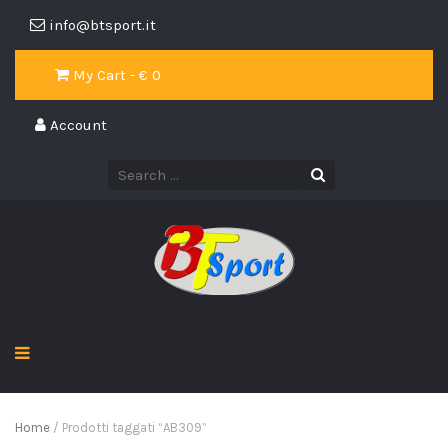
info@btsport.it
My Cart - €
0
Account
Home
/ Prodotti taggati “AB309”