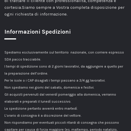
di trattare il cliente con professionalità, competenza e
cortesia.Siamo sempre a Vostra completa disposizione per
ogni richiesta di informazione.
Informazioni Spedizioni
Spediamo esclusivamente sul territorio nazionale, con corriere espresso
SDA pacco tracciabile.
I tempi di spedizione sono di 2 giorni lavorativi, da aggiungere a quello per
la preparazione dell’ordine.
Per le isole o i CAP disagiati i tempi passano a 3/4 gg lavorativi.
Non spediamo nei giorni del sabato, domenica e festivi.
Gli acquisti pervenuti dal venerdì pomeriggio alla domenica, verranno
elaborati e preparati il lunedì successivo.
La spedizione pertanto avverrà entro martedì.
L’orario di consegna è a discrezione del vettore.
Non rispondiamo per eventuali piccoli ritardi di consegna che possono
capitare per causa di forza maggiore (es. maltempo, periodo natalizio,