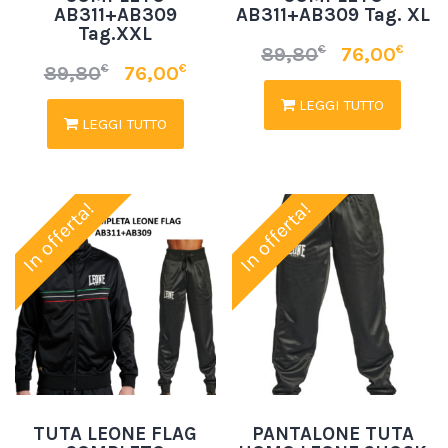
AB311+AB309
AB311+AB309 Tag. XL
Tag.XXL
€
€
89,80
76,00
€
€
89,80
76,00
LEGGI TUTTO
LEGGI TUTTO
In offerta!
In offerta!
TUTA LEONE FLAG
PANTALONE TUTA