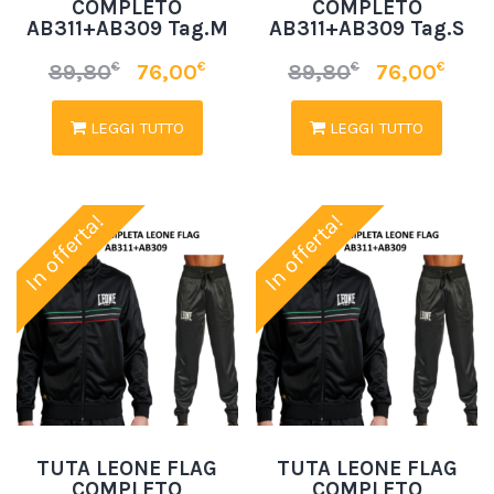
COMPLETO
COMPLETO
AB311+AB309 Tag.M
AB311+AB309 Tag.S
€
€
€
€
89,80
76,00
89,80
76,00
LEGGI TUTTO
LEGGI TUTTO
In offerta!
In offerta!
TUTA LEONE FLAG
TUTA LEONE FLAG
COMPLETO
COMPLETO