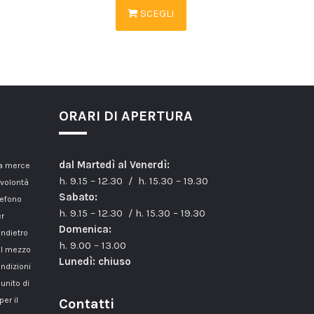
SCEGLI
ORARI DI APERTURA
dal Martedì al Venerdì:
la merce
h. 9.15 – 12.30 / h. 15.30 – 19.30
 volontà
Sabato:
lefono
h. 9.15 – 12.30 / h. 15.30 – 19.30
er
Domenica:
indietro
h. 9.00 – 13.00
il mezzo
Lunedì: chiuso
ondizioni
unito di
er il
Contatti