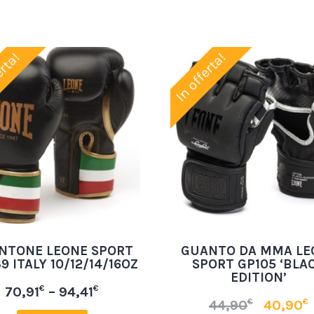
erta!
In offerta!
NTONE LEONE SPORT
GUANTO DA MMA LE
9 ITALY 10/12/14/16OZ
SPORT GP105 ‘BLA
EDITION’
€
€
70,91
–
94,41
€
€
44,90
40,90