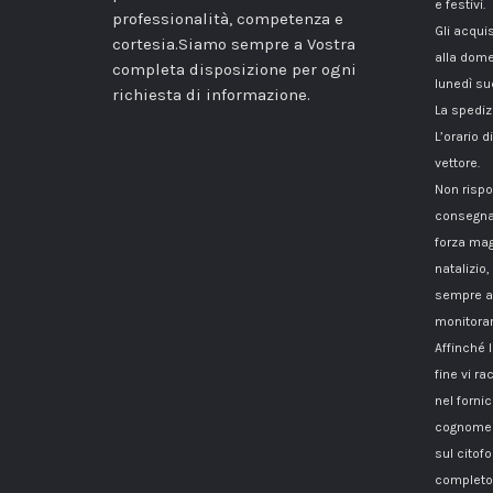
e festivi.
professionalità, competenza e
Gli acqui
cortesia.Siamo sempre a Vostra
alla dome
completa disposizione per ogni
lunedì su
richiesta di informazione.
La spediz
L’orario 
vettore.
Non rispo
consegna
forza mag
natalizio,
sempre a 
monitorar
Affinché 
fine vi 
nel fornici
cognome i
sul citof
completo 