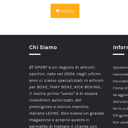
SCEGLI
Chi Siamo
Infor
BT SPORT è un negozio di articoli
Spediamo 
sportivi, nato nel 2004, negli ultimi
nazionale
anni ci siamo specializzati in articoli
tracciabil
per BOXE, THAY BOXE, KICK BOXING…
I tempi di
il nostro primo “vanto” è di essere
da aggiun
rivenditori autorizzati, del
dell’ordin
prestigioso e storico marchio
Per le iso
italiano LEONE. Non siamo un grande
3/4 gg lav
magazzino e proprio questo ci
Non spedi
permette di trattare il cliente con