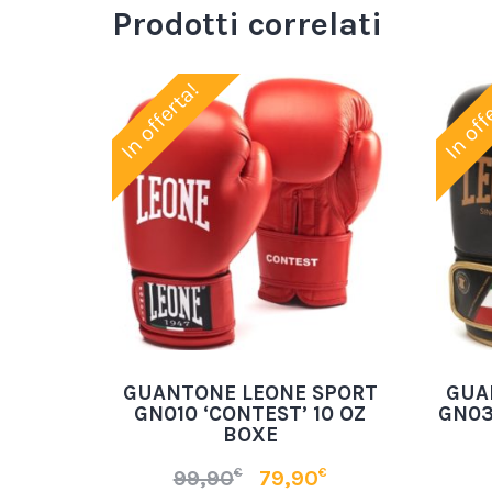
Prodotti correlati
In offerta!
In off
GUANTONE LEONE SPORT
GUA
GN010 ‘CONTEST’ 10 OZ
GN03
BOXE
€
€
99,90
79,90