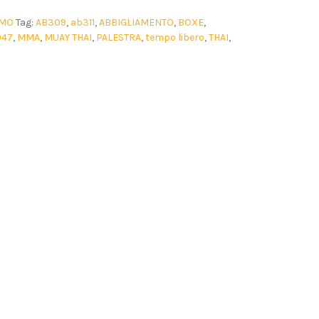
MO
Tag:
AB309
,
ab311
,
ABBIGLIAMENTO
,
BOXE
,
947
,
MMA
,
MUAY THAI
,
PALESTRA
,
tempo libero
,
THAI
,