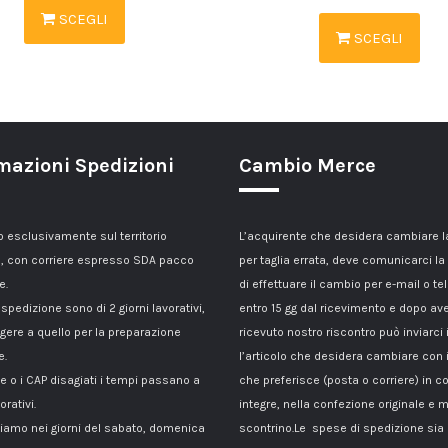
SCEGLI
SCEGLI
mazioni Spedizioni
Cambio Merce
esclusivamente sul territorio
L’acquirente che desidera cambiare 
, con corriere espresso SDA pacco
per taglia errata, deve comunicarci la
e.
di effettuare il cambio per e-mail o te
 spedizione sono di 2 giorni lavorativi,
entro 15 gg dal ricevimento e dopo av
gere a quello per la preparazione
ricevuto nostro riscontro può inviarci 
e.
l’articolo che desidera cambiare con 
le o i CAP disagiati i tempi passano a
che preferisce (posta o corriere) in c
orativi.
integre, nella confezione originale e m
amo nei giorni del sabato, domenica
scontrino.Le spese di spedizione sia p