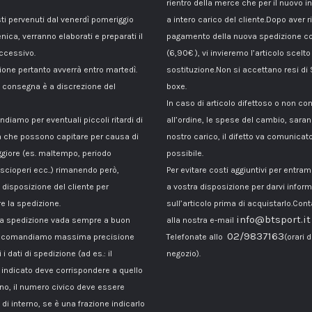
rientro della merce che per il nuovo i
sti pervenuti dal venerdì pomeriggio
a intero carico del cliente.Dopo aver ri
nica, verranno elaborati e preparati il
pagamento della nuova spedizione co
ccessivo.
(6,90€ ), vi invieremo l’articolo scelto
ione pertanto avverrà entro martedì.
sostituzione.Non si accettano resi di
di consegna è a discrezione del
boxe.
In caso di articolo difettoso o non c
ndiamo per eventuali piccoli ritardi di
all’ordine, le spese del cambio, sara
 che possono capitare per causa di
nostro carico, il difetto va comunicato
giore (es. maltempo, periodo
possibile.
 scioperi ecc..) rimanendo però,
Per evitare costi aggiuntivi per entra
disposizione del cliente per
a vostra disposizione per darvi inform
e la spedizione.
sull’articolo prima di acquistarlo.Cont
info@btsport.it
la spedizione vada sempre a buon
alla nostra e-mail
02/9837163
raccomandiamo massima precisione
Telefonate allo
(orari d
 i dati di spedizione (ad es.: il
negozio).
ndicato deve corrispondere a quello
ono, il numero civico deve essere
di interno, se è una frazione indicarlo