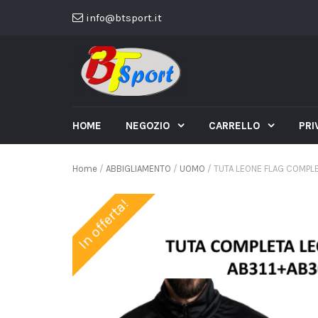
info@btsport.it
HOME
NEGOZIO
CARRELLO
PRI
Home
/
ABBIGLIAMENTO
/
UOMO
/ TUTA LEONE FLAG COMPL
In offerta!