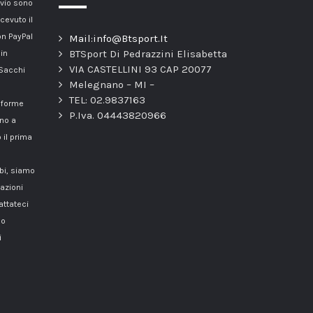
nvio sono
cevuto il
n PayPal
Mail:info@Btsport.It
BTSport Di Pedrazzini Elisabetta
 in
VIA CASTELLINI 93 CAP 20077
 Sacchi
Melegnano – MI –
TEL: 02.9837163
onforme
P.Iva. 04443820966
nno a
 il prima
mbi, siamo
azioni
attateci
o
i