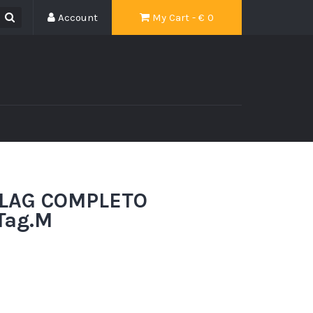
Account
My Cart - €
0
FLAG COMPLETO
Tag.M