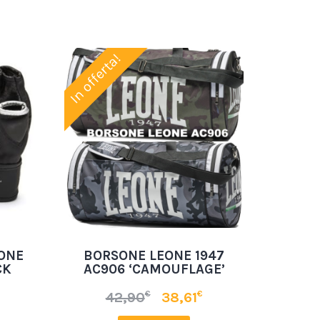
In offerta!
ONE
BORSONE LEONE 1947
CK
AC906 ‘CAMOUFLAGE’
€
€
42,90
38,61