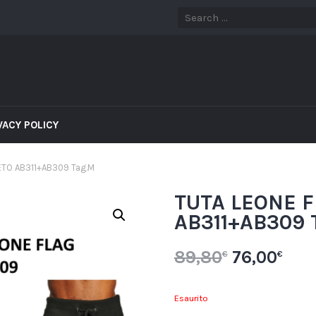
VACY POLICY
ETO AB311+AB309 Tag.M
TUTA LEONE 
AB311+AB309 
89,80
76,00
€
€
Esaurito