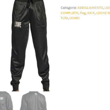
Categorie:
ABBIGLIAMENTO
,
UO
COMPLETO
,
flag
,
KICK
,
LEONE 1
TUTA
,
UOMO