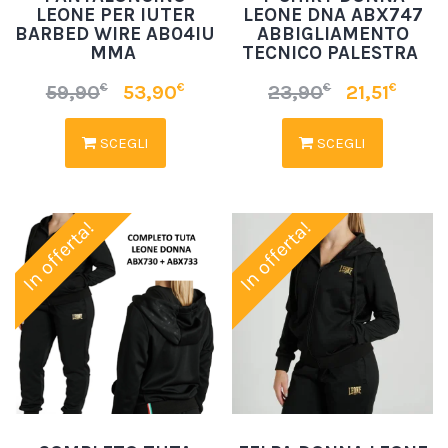
LEONE PER IUTER
LEONE DNA ABX747
BARBED WIRE AB04IU
ABBIGLIAMENTO
MMA
TECNICO PALESTRA
€
€
€
€
59,90
53,90
23,90
21,51
SCEGLI
SCEGLI
In offerta!
In offerta!