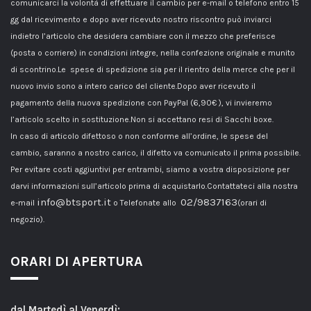
comunicarci la volontà di effettuare il cambio per e-mail o telefono entro 15
gg dal ricevimento e dopo aver ricevuto nostro riscontro può inviarci
indietro l’articolo che desidera cambiare con il mezzo che preferisce
(posta o corriere) in condizioni integre, nella confezione originale e munito
di scontrino.Le spese di spedizione sia per il rientro della merce che per il
nuovo invio sono a intero carico del cliente.Dopo aver ricevuto il
pagamento della nuova spedizione con PayPal (6,90€ ), vi invieremo
l’articolo scelto in sostituzione.Non si accettano resi di Sacchi boxe.
In caso di articolo difettoso o non conforme all’ordine, le spese del
cambio, saranno a nostro carico, il difetto va comunicato il prima possibile.
Per evitare costi aggiuntivi per entrambi, siamo a vostra disposizione per
darvi informazioni sull’articolo prima di acquistarlo.Contattateci alla nostra
info@btsport.it
02/9837163
e-mail
o Telefonate allo
(orari di
negozio).
ORARI DI APERTURA
dal Martedì al Venerdì: