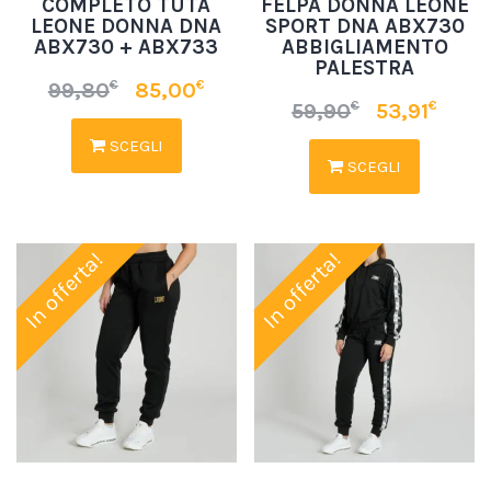
COMPLETO TUTA
FELPA DONNA LEONE
LEONE DONNA DNA
SPORT DNA ABX730
ABX730 + ABX733
ABBIGLIAMENTO
PALESTRA
€
€
99,80
85,00
€
€
59,90
53,91
SCEGLI
SCEGLI
In offerta!
In offerta!