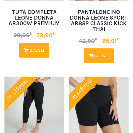
TUTA COMPLETA
PANTALONCINO
LEONE DONNA
DONNA LEONE SPORT
AB300W PREMIUM
AB882 CLASSIC KICK
THAI
€
€
99,90
79,90
€
€
42,90
38,61
SCEGLI
SCEGLI
In offerta!
In offerta!