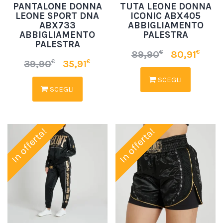
PANTALONE DONNA
TUTA LEONE DONNA
LEONE SPORT DNA
ICONIC ABX405
ABX733
ABBIGLIAMENTO
ABBIGLIAMENTO
PALESTRA
PALESTRA
€
€
89,90
80,91
€
€
39,90
35,91
SCEGLI
SCEGLI
In offerta!
In offerta!