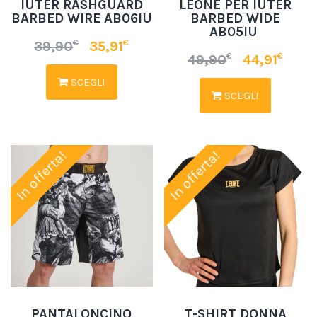
IUTER RASHGUARD
LEONE PER IUTER
BARBED WIRE AB06IU
BARBED WIDE
AB05IU
€
€
39,90
35,91
€
€
49,90
44,91
SCEGLI
SCEGLI
In offerta!
In offerta!
PANTALONCINO
T-SHIRT DONNA