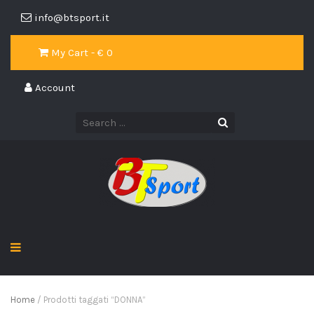
info@btsport.it
My Cart - €
0
Account
Home
/ Prodotti taggati “DONNA”