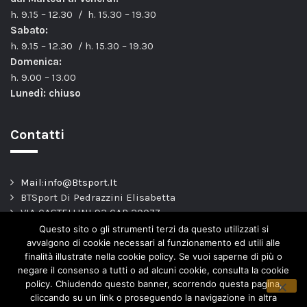
h. 9.15 – 12.30 / h. 15.30 – 19.30
Sabato:
h. 9.15 – 12.30 / h. 15.30 – 19.30
Domenica:
h. 9.00 – 13.00
Lunedì: chiuso
Contatti
Mail:info@Btsport.It
BTSport Di Pedrazzini Elisabetta
VIA CASTELLINI 93 CAP 20077
Melegnano – MI –
Questo sito o gli strumenti terzi da questo utilizzati si
TEL: 02.9837163
avvalgono di cookie necessari al funzionamento ed utili alle
finalità illustrate nella cookie policy. Se vuoi saperne di più o
P.Iva. 04443820966
negare il consenso a tutti o ad alcuni cookie, consulta la cookie
policy. Chiudendo questo banner, scorrendo questa pagina,
cliccando su un link o proseguendo la navigazione in altra