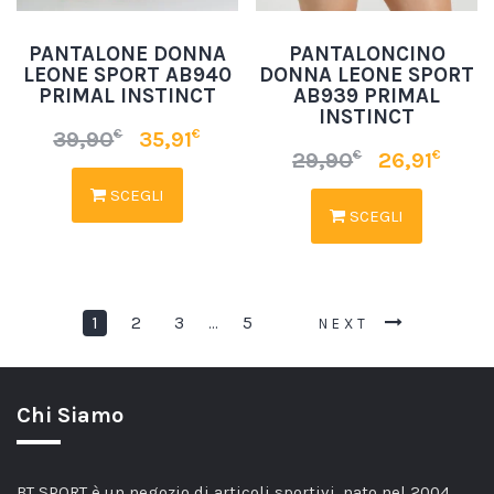
PANTALONE DONNA
PANTALONCINO
LEONE SPORT AB940
DONNA LEONE SPORT
PRIMAL INSTINCT
AB939 PRIMAL
INSTINCT
€
€
39,90
35,91
€
€
29,90
26,91
SCEGLI
SCEGLI
1
2
3
5
…
NEXT
Chi Siamo
BT SPORT è un negozio di articoli sportivi, nato nel 2004,