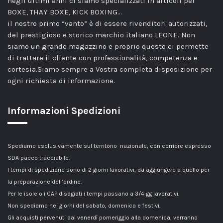
negli ultimi anni ci siamo specializzati in articoli per
BOXE, THAY BOXE, KICK BOXING…
il nostro primo “vanto” è di essere rivenditori autorizzati,
del prestigioso e storico marchio italiano LEONE. Non
siamo un grande magazzino e proprio questo ci permette
di trattare il cliente con professionalità, competenza e
cortesia.Siamo sempre a Vostra completa disposizione per
ogni richiesta di informazione.
Informazioni Spedizioni
Spediamo esclusivamente sul territorio nazionale, con corriere espresso
SDA pacco tracciabile.
I tempi di spedizione sono di 2 giorni lavorativi, da aggiungere a quello per
la preparazione dell’ordine.
Per le isole o i CAP disagiati i tempi passano a 3/4 gg lavorativi.
Non spediamo nei giorni del sabato, domenica e festivi.
Gli acquisti pervenuti dal venerdì pomeriggio alla domenica, verranno