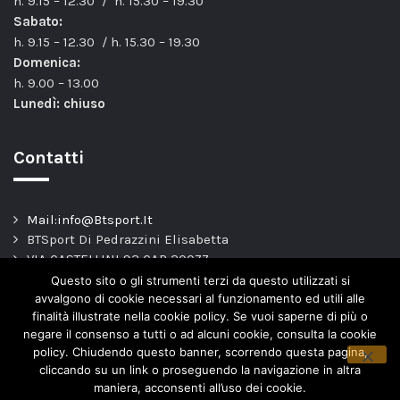
h. 9.15 – 12.30 / h. 15.30 – 19.30
Sabato:
h. 9.15 – 12.30 / h. 15.30 – 19.30
Domenica:
h. 9.00 – 13.00
Lunedì: chiuso
Contatti
Mail:info@Btsport.It
BTSport Di Pedrazzini Elisabetta
VIA CASTELLINI 93 CAP 20077
Melegnano – MI –
Questo sito o gli strumenti terzi da questo utilizzati si
TEL: 02.9837163
avvalgono di cookie necessari al funzionamento ed utili alle
finalità illustrate nella cookie policy. Se vuoi saperne di più o
P.Iva. 04443820966
negare il consenso a tutti o ad alcuni cookie, consulta la cookie
policy. Chiudendo questo banner, scorrendo questa pagina,
cliccando su un link o proseguendo la navigazione in altra
maniera, acconsenti all’uso dei cookie.