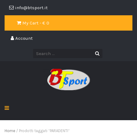
info@btsport.it
My Cart - €
0
Account
Home
/ Prodotti taggati “PARADENTI”