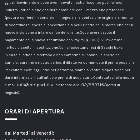
gg dal ricevimento e dopo aver ricevuto nostro riscontro può inviarci
indietro l’articolo che desidera cambiare con il mezzo che preferisce
(posta o corriere) in condizioni integre, nella confezione originale e munito
di scontrino.Le spese di spedizione sia per il rientro della merce che per il
nuovo invio sono a intero carico del cliente.Dopo aver ricevuto il
pagamento della nuova spedizione con PayPal (6,90€ ), vi invieremo
l’articolo scelto in sostituzione.Non si accettano resi di Sacchi boxe.
In caso di articolo difettoso o non conforme all’ordine, le spese del
cambio, saranno a nostro carico, il difetto va comunicato il prima possibile.
Per evitare costi aggiuntivi per entrambi, siamo a vostra disposizione per
darvi informazioni sull’articolo prima di acquistarlo.Contattateci alla nostra
info@btsport.it
02/9837163
e-mail
o Telefonate allo
(orari di
negozio).
ORARI DI APERTURA
dal Martedì al Venerdì: