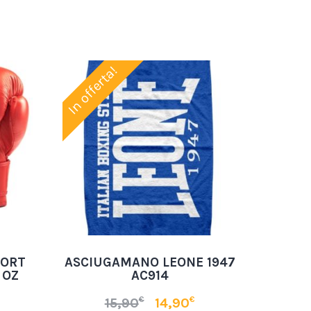
In offerta!
PORT
ASCIUGAMANO LEONE 1947
 OZ
AC914
€
€
15,90
14,90