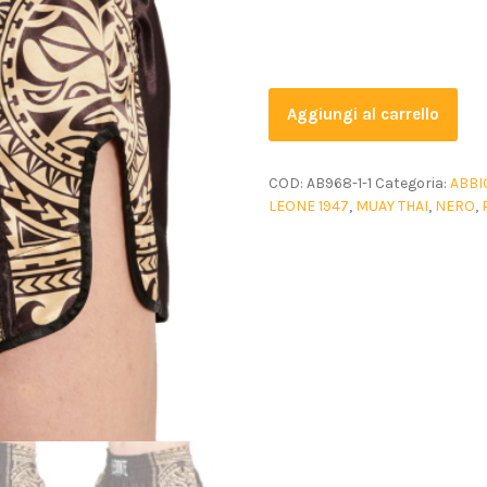
Aggiungi al carrello
COD:
AB968-1-1
Categoria:
ABBI
LEONE 1947
,
MUAY THAI
,
NERO
,