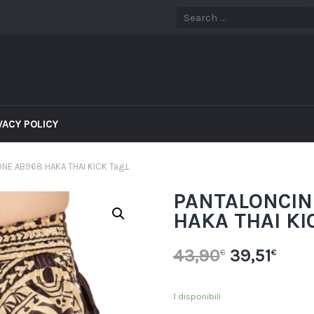
VACY POLICY
NE AB968 HAKA THAI KICK Tag.L
PANTALONCIN
HAKA THAI KIC
43,90
39,51
€
€
1 disponibili