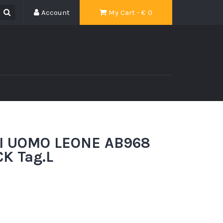
Account
My Cart - €
0
I UOMO LEONE AB968
K Tag.L