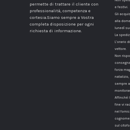
Non spedi
permette di trattare il cliente con
e festivi.
professionalità, competenza e
Gli acqui
cortesia.Siamo sempre a Vostra
alla dome
completa disposizione per ogni
lunedì su
richiesta di informazione.
La spediz
L’orario 
vettore.
Non rispo
consegna
forza mag
natalizio,
sempre a 
monitorar
Affinché 
fine vi 
nel fornici
cognome i
sul citof