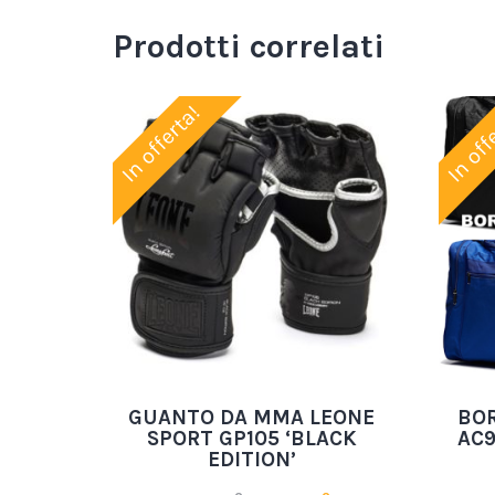
Prodotti correlati
In offerta!
In off
GUANTO DA MMA LEONE
BO
SPORT GP105 ‘BLACK
AC9
EDITION’