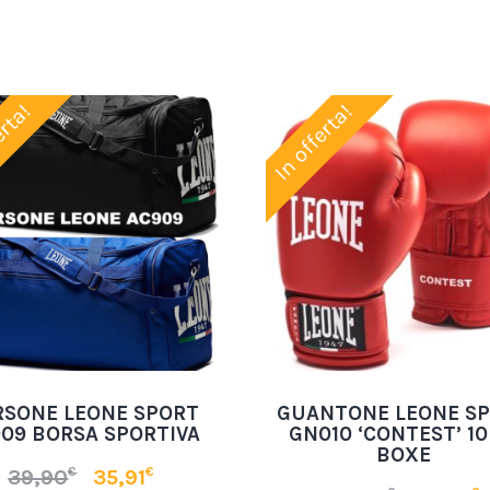
erta!
In offerta!
RSONE LEONE SPORT
GUANTONE LEONE S
09 BORSA SPORTIVA
GN010 ‘CONTEST’ 10
BOXE
€
€
39,90
35,91