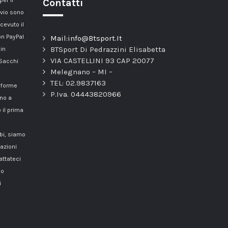
er il
Contatti
nvio sono
cevuto il
n PayPal
Mail:info@Btsport.It
BTSport Di Pedrazzini Elisabetta
 in
VIA CASTELLINI 93 CAP 20077
 Sacchi
Melegnano – MI –
TEL: 02.9837163
onforme
P.Iva. 04443820966
nno a
 il prima
mbi, siamo
azioni
attateci
o
i