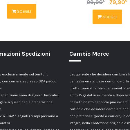
€
€
99,90
79,90
SCEGLI
SCEGLI
mazioni Spedizioni
Cambio Merce
esclusivamente sul territorio
L’acquirente che desidera cambiare 
, con corriere espresso SDA pacco
per taglia errata, deve comunicarci la
e.
di effettuare il cambio per e-mail o te
 spedizione sono di 2 giorni lavorativi,
entro 15 gg dal ricevimento e dopo av
gere a quello per la preparazione
ricevuto nostro riscontro può inviarci 
e.
l’articolo che desidera cambiare con 
le o i CAP disagiati i tempi passano a
che preferisce (posta o corriere) in c
orativi.
integre, nella confezione originale e m