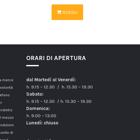
SCEGLI
ORARI DI APERTURA
dal Martedì al Venerdì:
la merce
h. 9.15 – 12.30 / h. 15.30 – 19.30
 volontà
Sabato:
lefono
h. 9.15 – 12.30 / h. 15.30 – 19.30
er
Domenica:
indietro
h. 9.00 – 13.00
il mezzo
Lunedì: chiuso
ondizioni
unito di