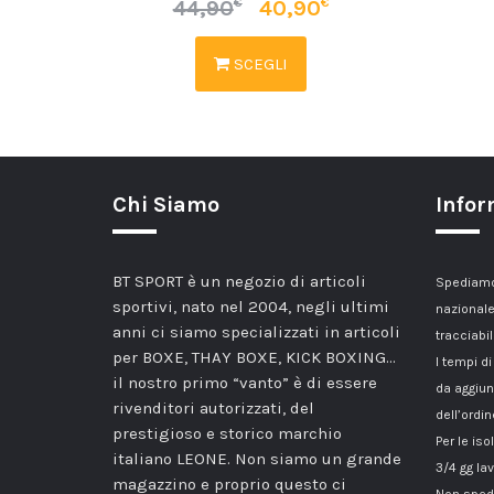
€
€
44,90
40,90
SCEGLI
Chi Siamo
Infor
BT SPORT è un negozio di articoli
Spediamo 
sportivi, nato nel 2004, negli ultimi
nazionale
anni ci siamo specializzati in articoli
tracciabil
per BOXE, THAY BOXE, KICK BOXING…
I tempi di
il nostro primo “vanto” è di essere
da aggiun
rivenditori autorizzati, del
dell’ordin
prestigioso e storico marchio
Per le iso
italiano LEONE. Non siamo un grande
3/4 gg lav
magazzino e proprio questo ci