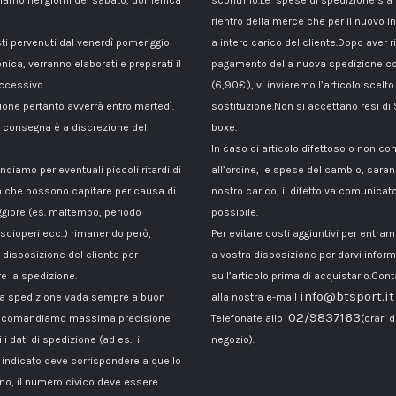
amo nei giorni del sabato, domenica
scontrino.Le spese di spedizione sia p
rientro della merce che per il nuovo i
sti pervenuti dal venerdì pomeriggio
a intero carico del cliente.Dopo aver ri
nica, verranno elaborati e preparati il
pagamento della nuova spedizione co
ccessivo.
(6,90€ ), vi invieremo l’articolo scelto
ione pertanto avverrà entro martedì.
sostituzione.Non si accettano resi di
di consegna è a discrezione del
boxe.
In caso di articolo difettoso o non c
ndiamo per eventuali piccoli ritardi di
all’ordine, le spese del cambio, sara
 che possono capitare per causa di
nostro carico, il difetto va comunicato
giore (es. maltempo, periodo
possibile.
 scioperi ecc..) rimanendo però,
Per evitare costi aggiuntivi per entra
disposizione del cliente per
a vostra disposizione per darvi inform
e la spedizione.
sull’articolo prima di acquistarlo.Cont
info@btsport.it
la spedizione vada sempre a buon
alla nostra e-mail
02/9837163
raccomandiamo massima precisione
Telefonate allo
(orari d
 i dati di spedizione (ad es.: il
negozio).
ndicato deve corrispondere a quello
ono, il numero civico deve essere