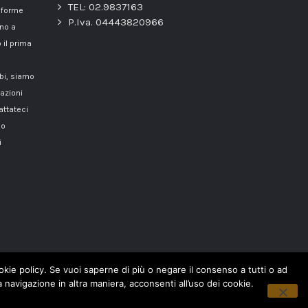
TEL: 02.9837163
onforme
P.Iva. 04443820966
nno a
 il prima
mbi, siamo
azioni
attateci
o
i
cookie policy. Se vuoi saperne di più o negare il consenso a tutti o ad
navigazione in altra maniera, acconsenti all’uso dei cookie.