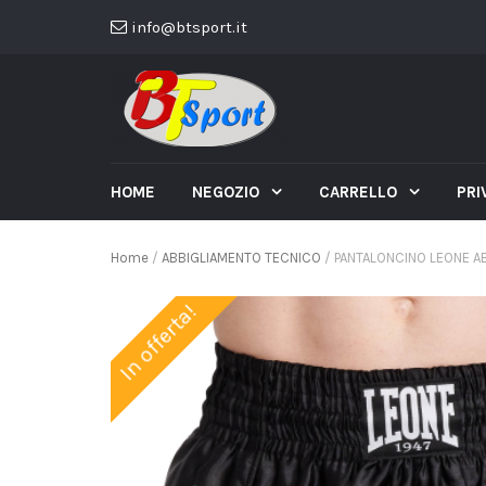
info@btsport.it
HOME
NEGOZIO
CARRELLO
PRI
Home
/
ABBIGLIAMENTO TECNICO
/ PANTALONCINO LEONE AB
In offerta!