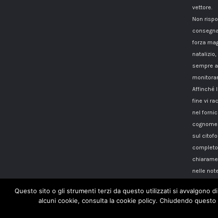
vettore.
Non rispo
consegna
forza mag
natalizio,
sempre a 
monitorar
Affinché 
fine vi 
nel fornici
cognome i
sul citof
completo 
chiaramen
nelle note
Questo sito o gli strumenti terzi da questo utilizzati si avvalgono di
alcuni cookie, consulta la cookie policy. Chiudendo questo 