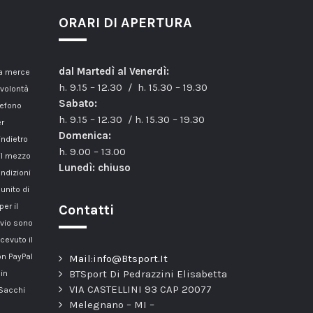
ORARI DI APERTURA
dal Martedì al Venerdì:
la merce
h. 9.15 – 12.30 / h. 15.30 – 19.30
 volontà
Sabato:
lefono
h. 9.15 – 12.30 / h. 15.30 – 19.30
er
Domenica:
indietro
h. 9.00 – 13.00
il mezzo
Lunedì: chiuso
ondizioni
unito di
er il
Contatti
nvio sono
cevuto il
n PayPal
Mail:info@Btsport.It
BTSport Di Pedrazzini Elisabetta
 in
VIA CASTELLINI 93 CAP 20077
 Sacchi
Melegnano – MI –