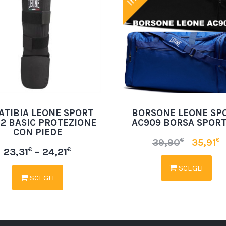
ATIBIA LEONE SPORT
BORSONE LEONE SP
32 BASIC PROTEZIONE
AC909 BORSA SPORT
CON PIEDE
€
€
39,90
35,91
€
€
23,31
–
24,21
SCEGLI
SCEGLI