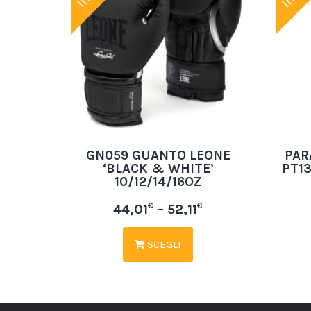
GN059 GUANTO LEONE
PAR
‘BLACK & WHITE’
PT1
10/12/14/16OZ
€
€
44,01
–
52,11
SCEGLI