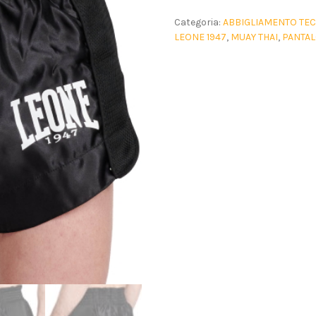
Categoria:
ABBIGLIAMENTO TE
LEONE 1947
,
MUAY THAI
,
PANTA