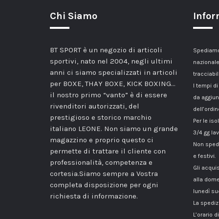
Chi Siamo
Infor
BT SPORT è un negozio di articoli
Spediamo 
sportivi, nato nel 2004, negli ultimi
nazionale
anni ci siamo specializzati in articoli
tracciabil
per BOXE, THAY BOXE, KICK BOXING…
I tempi di
il nostro primo “vanto” è di essere
da aggiun
rivenditori autorizzati, del
dell’ordin
prestigioso e storico marchio
Per le iso
italiano LEONE. Non siamo un grande
3/4 gg lav
magazzino e proprio questo ci
Non spedi
permette di trattare il cliente con
e festivi.
professionalità, competenza e
Gli acqui
cortesia.Siamo sempre a Vostra
alla dome
completa disposizione per ogni
lunedì su
richiesta di informazione.
La spediz
L’orario 