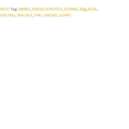
CNICO
Tag:
AB965
,
ABBIGLIAMENTO
,
DONNA
,
flag
,
KICK
,
LONCINO
,
TAGLIA S
,
THAI
,
UNISEX
,
UOMO