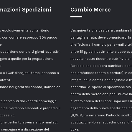
mazioni Spedizioni
Cambio Merce
esclusivamente sul territorio
L’acquirente che desidera cambiare 
, con corriere espresso SDA pacco
per taglia errata, deve comunicarci la
e.
di effettuare il cambio per e-mail o te
 spedizione sono di 2 giorni lavorativi,
entro 15 gg dal ricevimento e dopo av
gere a quello per la preparazione
ricevuto nostro riscontro può inviarci 
e.
l’articolo che desidera cambiare con 
le o i CAP disagiati i tempi passano a
che preferisce (posta o corriere) in c
orativi.
integre, nella confezione originale e m
amo nei giorni del sabato, domenica
scontrino.Le spese di spedizione sia p
rientro della merce che per il nuovo i
sti pervenuti dal venerdì pomeriggio
a intero carico del cliente.Dopo aver ri
nica, verranno elaborati e preparati il
pagamento della nuova spedizione co
ccessivo.
(6,90€ ), vi invieremo l’articolo scelto
ione pertanto avverrà entro martedì.
sostituzione.Non si accettano resi di
di consegna è a discrezione del
boxe.