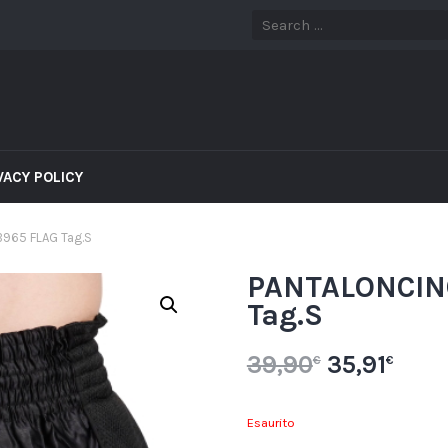
VACY POLICY
965 FLAG Tag.S
PANTALONCIN
Tag.S
39,90
35,91
€
€
Esaurito