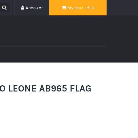
Account
My Cart - €
0
O LEONE AB965 FLAG