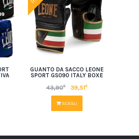
ORT
GUANTO DA SACCO LEONE
IVA
SPORT GS090 ITALY BOXE
€
€
43,90
39,51
SCEGLI