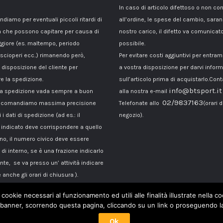
In caso di articolo difettoso o non c
ndiamo per eventuali piccoli ritardi di
all’ordine, le spese del cambio, sara
 che possono capitare per causa di
nostro carico, il difetto va comunicato
giore (es. maltempo, periodo
possibile.
 scioperi ecc..) rimanendo però,
Per evitare costi aggiuntivi per entra
disposizione del cliente per
a vostra disposizione per darvi inform
e la spedizione.
sull’articolo prima di acquistarlo.Cont
info@btsport.it
la spedizione vada sempre a buon
alla nostra e-mail
02/9837163
raccomandiamo massima precisione
Telefonate allo
(orari d
 i dati di spedizione (ad es.: il
negozio).
ndicato deve corrispondere a quello
ono, il numero civico deve essere
di interno, se è una frazione indicarlo
te, se va presso un’ attività indicare
 anche gli orari di chiusura ).
 cookie necessari al funzionamento ed utili alle finalità illustrate nella 
banner, scorrendo questa pagina, cliccando su un link o proseguendo la 
Ok