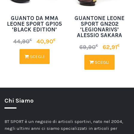
GUANTO DA MMA
GUANTONE LEONE
LEONE SPORT GP105
SPORT GN202
‘BLACK EDITION’
‘LEGIONARIVS’
ALESSIO SAKARA
€
€
44,90
40,90
€
€
69,90
62,91
SCEGLI
SCEGLI
Chi Siamo
BT SPORT è un negozio di articoli sportivi, nato nel 2004,
negli ultimi anni ci siamo specializzati in articoli per