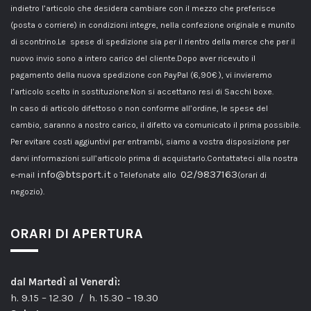
indietro l’articolo che desidera cambiare con il mezzo che preferisce
(posta o corriere) in condizioni integre, nella confezione originale e munito
di scontrino.Le spese di spedizione sia per il rientro della merce che per il
nuovo invio sono a intero carico del cliente.Dopo aver ricevuto il
pagamento della nuova spedizione con PayPal (6,90€ ), vi invieremo
l’articolo scelto in sostituzione.Non si accettano resi di Sacchi boxe.
In caso di articolo difettoso o non conforme all’ordine, le spese del
cambio, saranno a nostro carico, il difetto va comunicato il prima possibile.
Per evitare costi aggiuntivi per entrambi, siamo a vostra disposizione per
darvi informazioni sull’articolo prima di acquistarlo.Contattateci alla nostra
info@btsport.it
02/9837163
e-mail
o Telefonate allo
(orari di
negozio).
ORARI DI APERTURA
dal Martedì al Venerdì:
h. 9.15 – 12.30 / h. 15.30 – 19.30