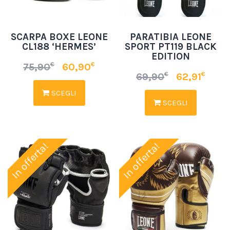
SCARPA BOXE LEONE
PARATIBIA LEONE
CL188 ‘HERMES’
SPORT PT119 BLACK
EDITION
€
€
75,90
60,90
€
€
69,90
62,91
SCEGLI
SCEGLI
In offerta!
In offerta!