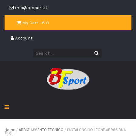
info@btsport.it
My Cart - €
0
Account
Home
/
ABBIGLIAMENTO TECNICO
/ PANTALONCINO LEONE AB966 DNA
Tag.L