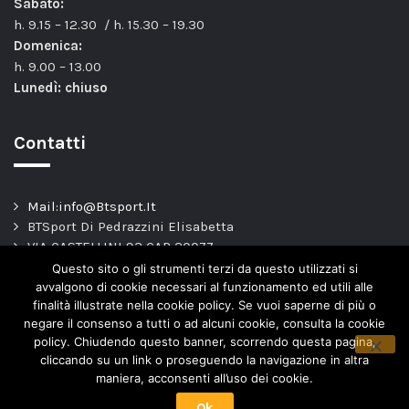
Sabato:
h. 9.15 – 12.30 / h. 15.30 – 19.30
Domenica:
h. 9.00 – 13.00
Lunedì: chiuso
Contatti
Mail:info@Btsport.It
BTSport Di Pedrazzini Elisabetta
VIA CASTELLINI 93 CAP 20077
Melegnano – MI –
Questo sito o gli strumenti terzi da questo utilizzati si
TEL: 02.9837163
avvalgono di cookie necessari al funzionamento ed utili alle
finalità illustrate nella cookie policy. Se vuoi saperne di più o
P.Iva. 04443820966
negare il consenso a tutti o ad alcuni cookie, consulta la cookie
policy. Chiudendo questo banner, scorrendo questa pagina,
cliccando su un link o proseguendo la navigazione in altra
maniera, acconsenti all’uso dei cookie.
Ok