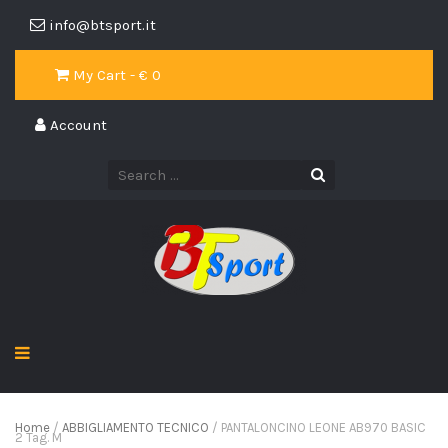
info@btsport.it
My Cart - €
0
Account
Home
/
ABBIGLIAMENTO TECNICO
/ PANTALONCINO LEONE AB970 BASIC
2 Tag. M