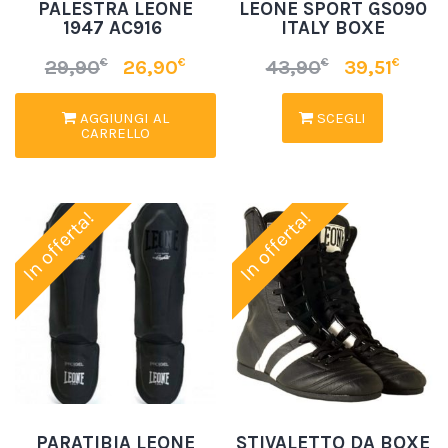
PALESTRA LEONE
LEONE SPORT GS090
1947 AC916
ITALY BOXE
€
€
€
€
29,90
26,90
43,90
39,51
AGGIUNGI AL
SCEGLI
CARRELLO
In offerta!
In offerta!
PARATIBIA LEONE
STIVALETTO DA BOXE