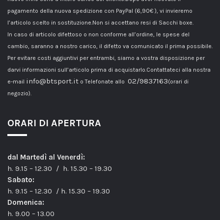
pagamento della nuova spedizione con PayPal (6,90€ ), vi invieremo
l’articolo scelto in sostituzione.Non si accettano resi di Sacchi boxe.
In caso di articolo difettoso o non conforme all’ordine, le spese del
cambio, saranno a nostro carico, il difetto va comunicato il prima possibile.
Per evitare costi aggiuntivi per entrambi, siamo a vostra disposizione per
darvi informazioni sull’articolo prima di acquistarlo.Contattateci alla nostra
info@btsport.it
02/9837163
e-mail
o Telefonate allo
(orari di
negozio).
ORARI DI APERTURA
dal Martedì al Venerdì:
h. 9.15 – 12.30 / h. 15.30 – 19.30
Sabato:
h. 9.15 – 12.30 / h. 15.30 – 19.30
Domenica:
h. 9.00 – 13.00