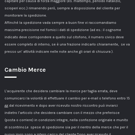
capitare per causa di forza maggiore (es. maltempo, periodo natalizio,
scioperi ecc..) rimanendo però, sempre a disposizione del cliente per
monitorare la spedizione.
Affinché la spedizione vada sempre a buon fine vi raccomandiamo
massima precisione nel fornici i dati di spedizione (ad es.: il cognome
indicato deve corrispondere a quello sul citofono, il numero civico deve
essere completo di interno, se è una frazione indicarlo chiaramente, se va
presso un’ attività indicare nelle note anche gli orari di chiusura ).
Cambio Merce
L’acquirente che desidera cambiare la merce per taglia errata, deve
comunicarci la volontà di effettuare il cambio per e-mail o telefono entro 15
gg dal ricevimento e dopo aver ricevuto nostro riscontro può inviarci
indietro l’articolo che desidera cambiare con il mezzo che preferisce
(posta o corriere) in condizioni integre, nella confezione originale e munito
di scontrino.Le spese di spedizione sia per il rientro della merce che per il
nuovo invio sono a intero carico del cliente.Dopo aver ricevuto il