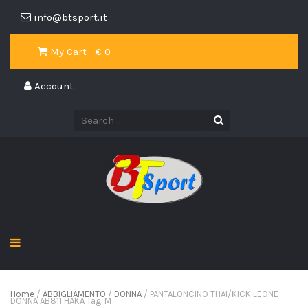
info@btsport.it
My Cart - €
0
Account
Home
/
ABBIGLIAMENTO
/
DONNA
/ PANTALONCINO THAI/KICK LEONE
DONNA AB811 HAKA Tag. M