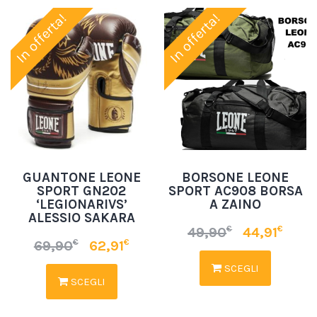
In offerta!
In offerta!
GUANTONE LEONE
BORSONE LEONE
SPORT GN202
SPORT AC908 BORSA
‘LEGIONARIVS’
A ZAINO
ALESSIO SAKARA
€
€
49,90
44,91
€
€
69,90
62,91
SCEGLI
SCEGLI