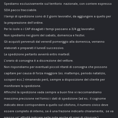
Spediamo esclusivamente sul territorio nazionale, con corriere espresso
SDA pacco tracciabile.
I tempi di spedizione sono di 2 giorni lavorativi, da aggiungere a quello per
la preparazione dell’ordine.
Per le isole o i CAP disagiati i tempi passano a 3/4 gg lavorativi.
Non spediamo nei giorni del sabato, domenica e festivi.
Gli acquisti pervenuti dal venerdì pomeriggio alla domenica, verranno
elaborati e preparati il lunedì successivo.
La spedizione pertanto avverrà entro martedì.
L’orario di consegna è a discrezione del vettore.
Non rispondiamo per eventuali piccoli ritardi di consegna che possono
capitare per causa di forza maggiore (es. maltempo, periodo natalizio,
scioperi ecc..) rimanendo però, sempre a disposizione del cliente per
monitorare la spedizione.
Affinché la spedizione vada sempre a buon fine vi raccomandiamo
massima precisione nel fornici i dati di spedizione (ad es.: il cognome
indicato deve corrispondere a quello sul citofono, il numero civico deve
essere completo di interno, se è una frazione indicarlo chiaramente, se va
presso un’ attività indicare nelle note anche gli orari di chiusura ).