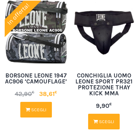
In offerta!
BORSONE LEONE 1947
CONCHIGLIA UOMO
AC906 ‘CAMOUFLAGE’
LEONE SPORT PR321
PROTEZIONE THAY
KICK MMA
€
€
42,90
38,61
€
9,90
SCEGLI
SCEGLI