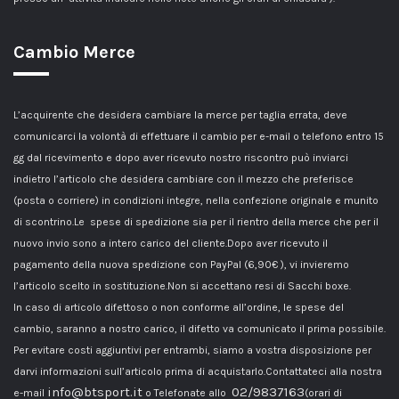
Cambio Merce
L’acquirente che desidera cambiare la merce per taglia errata, deve
comunicarci la volontà di effettuare il cambio per e-mail o telefono entro 15
gg dal ricevimento e dopo aver ricevuto nostro riscontro può inviarci
indietro l’articolo che desidera cambiare con il mezzo che preferisce
(posta o corriere) in condizioni integre, nella confezione originale e munito
di scontrino.Le spese di spedizione sia per il rientro della merce che per il
nuovo invio sono a intero carico del cliente.Dopo aver ricevuto il
pagamento della nuova spedizione con PayPal (6,90€ ), vi invieremo
l’articolo scelto in sostituzione.Non si accettano resi di Sacchi boxe.
In caso di articolo difettoso o non conforme all’ordine, le spese del
cambio, saranno a nostro carico, il difetto va comunicato il prima possibile.
Per evitare costi aggiuntivi per entrambi, siamo a vostra disposizione per
darvi informazioni sull’articolo prima di acquistarlo.Contattateci alla nostra
info@btsport.it
02/9837163
e-mail
o Telefonate allo
(orari di